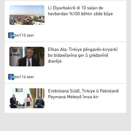
Li Diyarbakirê di 10 salan de
hevberdan %100 bêhtir zêde bûye
berî 15 saet
Efkan Ala: Tirkiye pêngavên kiryarkî
bo bidawîanîna şer û çekdanînê
diavêje
berî 16 saet
Erebistana Siûdî, Tirkiye û Pakistanê
Peymana Mekeyê îmza kir