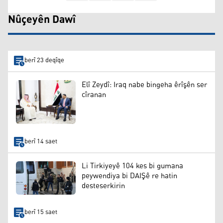
Nûçeyên Dawî
berî 23 deqîqe
Elî Zeydî: Iraq nabe bingeha êrîşên ser
cîranan
berî 14 saet
Li Tirkiyeyê 104 kes bi gumana
peywendiya bi DAIŞê re hatin
desteserkirin
berî 15 saet