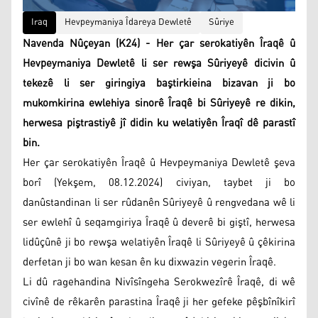
Iraq
Hevpeymaniya Îdareya Dewletê
Sûriye
Navenda Nûçeyan (K24) - Her çar serokatiyên Îraqê û
Hevpeymaniya Dewletê li ser rewşa Sûriyeyê dicivin û
tekezê li ser giringiya baştirkieina bizavan ji bo
mukomkirina ewlehiya sinorê Îraqê bi Sûriyeyê re dikin,
herwesa piştrastiyê jî didin ku welatiyên Îraqî dê parastî
bin.
Her çar serokatiyên Îraqê û Hevpeymaniya Dewletê şeva
borî (Yekşem, 08.12.2024) civiyan, taybet ji bo
danûstandinan li ser rûdanên Sûriyeyê û rengvedana wê li
ser ewlehî û seqamgiriya Îraqê û deverê bi giştî, herwesa
lidûçûnê ji bo rewşa welatiyên Îraqê li Sûriyeyê û çêkirina
derfetan ji bo wan kesan ên ku dixwazin vegerin Îraqê.
Li dû ragehandina Nivîsîngeha Serokwezîrê Îraqê, di wê
civînê de rêkarên parastina Îraqê ji her gefeke pêşbînîkirî