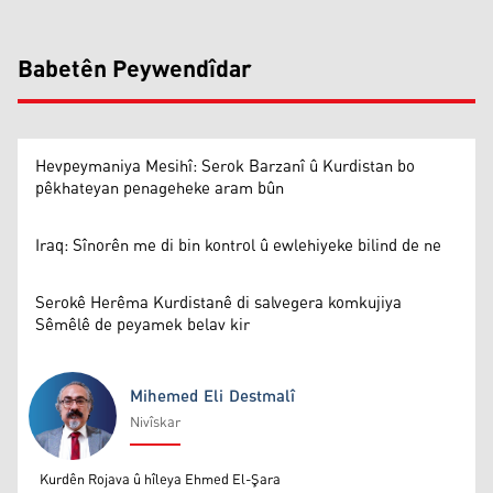
Babetên Peywendîdar
Hevpeymaniya Mesihî: Serok Barzanî û Kurdistan bo
pêkhateyan penageheke aram bûn
Iraq: Sînorên me di bin kontrol û ewlehiyeke bilind de ne
Serokê Herêma Kurdistanê di salvegera komkujiya
Sêmêlê de peyamek belav kir
Mihemed Eli Destmalî
Nivîskar
Mihemed Eli Destmalî
Kurdên Rojava û hîleya Ehmed El-Şara