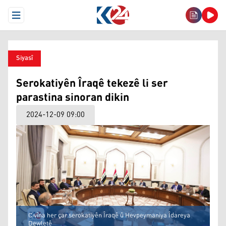
Open Menu
Siyasî
Serokatiyên Îraqê tekezê li ser
parastina sinoran dikin
2024-12-09 09:00
Civîna her çar serokatiyên Îraqê û Hevpeymaniya Îdareya
Dewletê