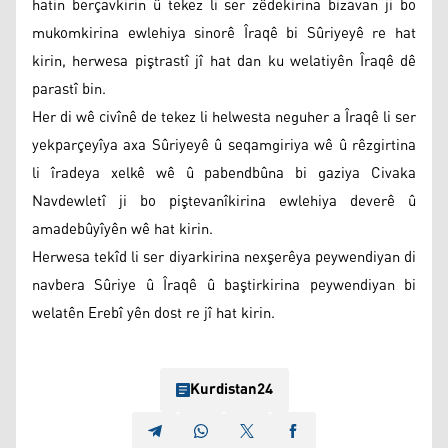
hatin berçavkirin û tekez li ser zêdekirina bizavan ji bo
mukomkirina ewlehiya sinorê Îraqê bi Sûriyeyê re hat
kirin, herwesa piştrastî jî hat dan ku welatiyên Îraqê dê
parastî bin.
Her di wê civînê de tekez li helwesta neguher a Îraqê li ser
yekparçeyîya axa Sûriyeyê û seqamgiriya wê û rêzgirtina
li îradeya xelkê wê û pabendbûna bi gaziya Civaka
Navdewletî ji bo piştevanîkirina ewlehiya deverê û
amadebûyîyên wê hat kirin.
Herwesa tekîd li ser diyarkirina nexşerêya peywendiyan di
navbera Sûriye û Îraqê û baştirkirina peywendiyan bi
welatên Erebî yên dost re jî hat kirin.
Kurdistan24