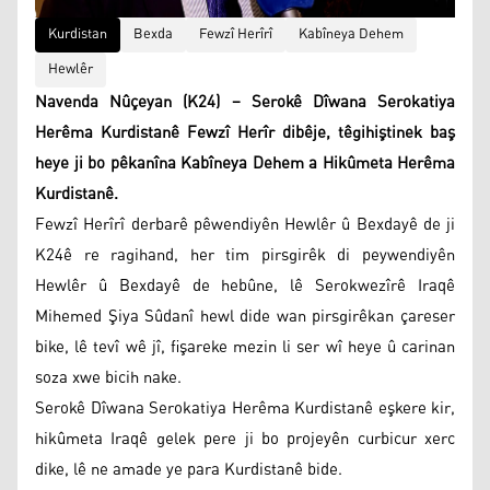
Kurdistan
Bexda
Fewzî Herîrî
Kabîneya Dehem
Hewlêr
Navenda Nûçeyan (K24) – Serokê Dîwana Serokatiya
Herêma Kurdistanê Fewzî Herîr dibêje, têgihiştinek baş
heye ji bo pêkanîna Kabîneya Dehem a Hikûmeta Herêma
Kurdistanê.
Fewzî Herîrî derbarê pêwendiyên Hewlêr û Bexdayê de ji
K24ê re ragihand, her tim pirsgirêk di peywendiyên
Hewlêr û Bexdayê de hebûne, lê Serokwezîrê Iraqê
Mihemed Şiya Sûdanî hewl dide wan pirsgirêkan çareser
bike, lê tevî wê jî, fişareke mezin li ser wî heye û carinan
soza xwe bicih nake.
Serokê Dîwana Serokatiya Herêma Kurdistanê eşkere kir,
hikûmeta Iraqê gelek pere ji bo projeyên curbicur xerc
dike, lê ne amade ye para Kurdistanê bide.