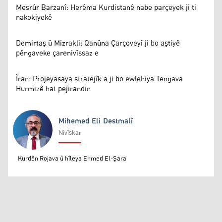
Mesrûr Barzanî: Herêma Kurdistanê nabe parçeyek ji ti
nakokiyekê
Demirtaş û Mizrakli: Qanûna Çarçoveyî ji bo aştiyê
pêngaveke çarenivîssaz e
Îran: Projeyasaya stratejîk a ji bo ewlehiya Tengava
Hurmizê hat pejirandin
Mihemed Eli Destmalî
Nivîskar
Mihemed Eli Destmalî
Kurdên Rojava û hîleya Ehmed El-Şara