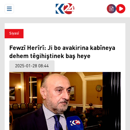
Open Menu
Siyasî
Fewzî Herîrî: Ji bo avakirina kabîneya
dehem têgihiştinek baş heye
2025-01-28 08:44