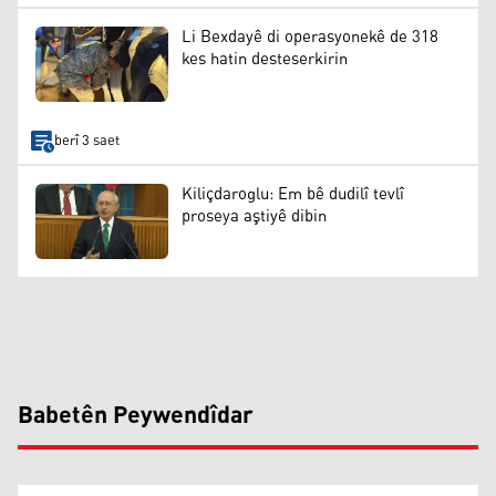
Li Bexdayê di operasyonekê de 318
kes hatin desteserkirin
berî 3 saet
Kiliçdaroglu: Em bê dudilî tevlî
proseya aştiyê dibin
Babetên Peywendîdar