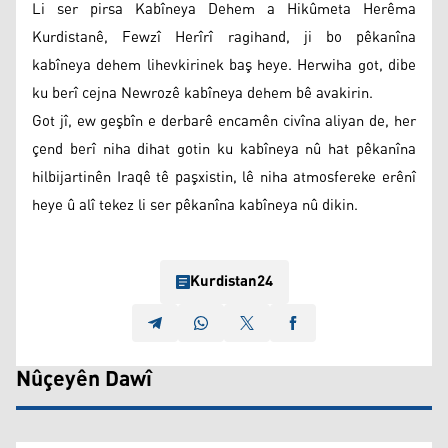
Li ser pirsa Kabîneya Dehem a Hikûmeta Herêma
Kurdistanê, Fewzî Herîrî ragihand, ji bo pêkanîna
kabîneya dehem lihevkirinek baş heye. Herwiha got, dibe
ku berî cejna Newrozê kabîneya dehem bê avakirin.
Got jî, ew geşbîn e derbarê encamên civîna aliyan de, her
çend berî niha dihat gotin ku kabîneya nû hat pêkanîna
hilbijartinên Iraqê tê paşxistin, lê niha atmosfereke erênî
heye û alî tekez li ser pêkanîna kabîneya nû dikin.
Kurdistan24
Nûçeyên Dawî