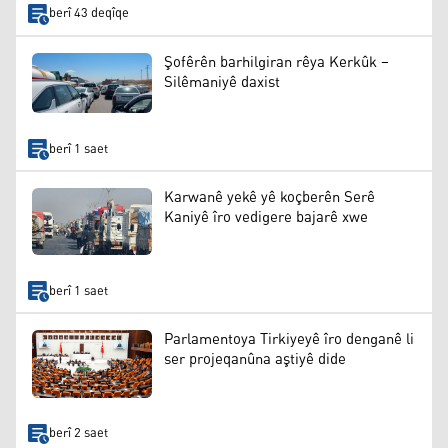
berî 43 deqîqe
Şofêrên barhilgiran rêya Kerkûk –
Silêmaniyê daxist
berî 1 saet
Karwanê yekê yê koçberên Serê
Kaniyê îro vedigere bajarê xwe
berî 1 saet
Parlamentoya Tirkiyeyê îro denganê li
ser projeqanûna aştiyê dide
berî 2 saet