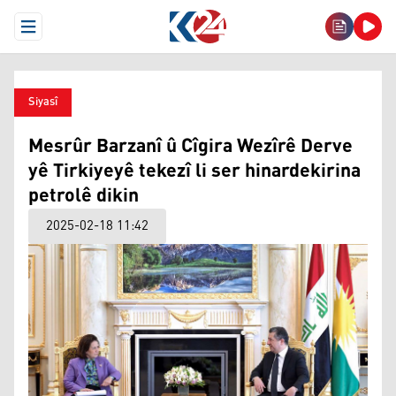
Open Menu
Siyasî
Mesrûr Barzanî û Cîgira Wezîrê Derve
yê Tirkiyeyê tekezî li ser hinardekirina
petrolê dikin
2025-02-18 11:42