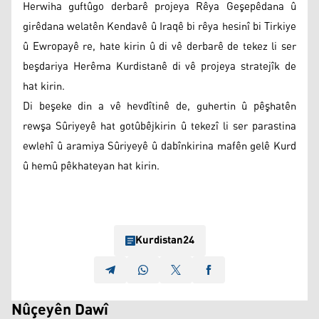
Herwiha guftûgo derbarê projeya Rêya Geşepêdana û
girêdana welatên Kendavê û Iraqê bi rêya hesinî bi Tirkiye
û Ewropayê re, hate kirin û di vê derbarê de tekez li ser
beşdariya Herêma Kurdistanê di vê projeya stratejîk de
hat kirin.
Di beşeke din a vê hevdîtinê de, guhertin û pêşhatên
rewşa Sûriyeyê hat gotûbêjkirin û tekezî li ser parastina
ewlehî û aramiya Sûriyeyê û dabînkirina mafên gelê Kurd
û hemû pêkhateyan hat kirin.
Kurdistan24
Nûçeyên Dawî