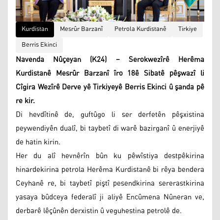
Kurdistan
Mesrûr Barzanî
Petrola Kurdistanê
Tirkiye
Berris Ekinci
Navenda Nûçeyan (K24) – Serokwezîrê Herêma
Kurdistanê Mesrûr Barzanî îro 18ê Sibatê pêşwazî li
Cîgira Wezîrê Derve yê Tirkiyeyê Berris Ekinci û şanda pê
re kir.
Di hevdîtinê de, guftûgo li ser derfetên pêşxistina
peywendiyên dualî, bi taybetî di warê bazirganî û enerjiyê
de hatin kirin.
Her du alî hevnêrîn bûn ku pêwîstiya destpêkirina
hinardekirina petrola Herêma Kurdistanê bi rêya bendera
Ceyhanê re, bi taybetî piştî pesendkirina sererastkirina
yasaya bûdceya federalî ji aliyê Encûmena Nûneran ve,
derbarê lêçûnên derxistin û veguhestina petrolê de.