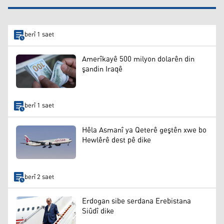
berî 1 saet
Amerîkayê 500 milyon dolarên din
şandin Iraqê
berî 1 saet
Hêla Asmanî ya Qeterê geştên xwe bo
Hewlêrê dest pê dike
berî 2 saet
Erdogan sibe serdana Erebistana
Siûdî dike