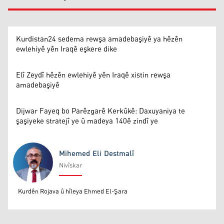
Kurdistan24 sedema rewşa amadebaşiyê ya hêzên
ewlehiyê yên Iraqê eşkere dike
Elî Zeydî hêzên ewlehiyê yên Iraqê xistin rewşa
amadebaşiyê
Dijwar Fayeq bo Parêzgarê Kerkûkê: Daxuyaniya te
şaşiyeke stratejî ye û madeya 140ê zindî ye
Mihemed Eli Destmalî
Nivîskar
Mihemed Eli Destmalî
Kurdên Rojava û hîleya Ehmed El-Şara