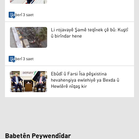
berî 3 saet
Li rojavayê Şamê teqînek çê bû: Kuştî
û birîndar hene
berî 3 saet
Ebûdî û Farsi Îsa pêşxistina
hevahengiya ewlehiyê ya Bexda û
Hewlêrê nîqaş kir
Babetên Peywendîdar