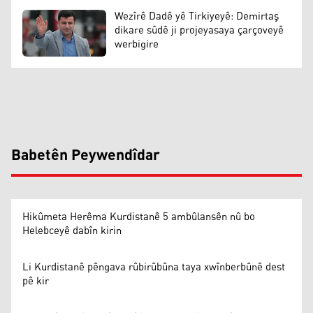
Wezîrê Dadê yê Tirkiyeyê: Demirtaş
dikare sûdê ji projeyasaya çarçoveyê
werbigire
Babetên Peywendîdar
Hikûmeta Herêma Kurdistanê 5 ambûlansên nû bo
Helebceyê dabîn kirin
Li Kurdistanê pêngava rûbirûbûna taya xwînberbûnê dest
pê kir