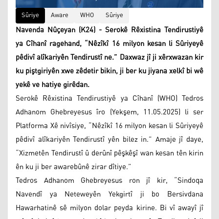
Sûriye
Aware
WHO
Sûriye
Navenda Nûçeyan (K24) - Serokê Rêxistina Tendirustiyê
ya Cîhanî ragehand, “Nêzîkî 16 milyon kesan li Sûriyeyê
pêdivî alîkariyên Tendirustî ne.” Daxwaz jî ji xêrxwazan kir
ku piştgiriyên xwe zêdetir bikin, ji ber ku jiyana xelkî bi wê
yekê ve hatiye girêdan.
Serokê Rêxistina Tendirustiyê ya Cîhanî (WHO) Tedros
Adhanom Ghebreyesus îro (Yekşem, 11.05.2025) li ser
Platforma Xê nivîsiye, “Nêzîkî 16 milyon kesan li Sûriyeyê
pêdivî alîkariyên Tendirustî yên bilez in.” Amaje jî daye,
“Xizmetên Tendirustî û derûnî pêşkêşî wan kesan tên kirin
ên ku ji ber awarebûnê zirar dîtiye.”
Tedros Adhanom Ghebreyesus ron jî kir, “Sindoqa
Navendî ya Neteweyên Yekgirtî ji bo Bersivdana
Hawarhatinê sê milyon dolar peyda kirine. Bi vî awayî jî