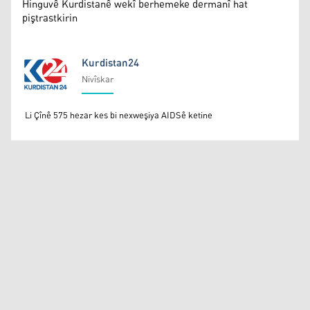
Hinguvê Kurdistanê wekî berhemeke dermanî hat
piştrastkirin
Kurdistan24
Nivîskar
Kurdistan24
Li Çînê 575 hezar kes bi nexweşiya AIDSê ketine