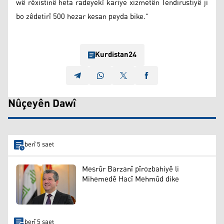
wê rêxistinê heta radeyekî kariye xizmetên Tendirustiyê ji
bo zêdetirî 500 hezar kesan peyda bike.”
Kurdistan24
Nûçeyên Dawî
berî 5 saet
Mesrûr Barzanî pîrozbahiyê li
Mihemedê Hacî Mehmûd dike
berî 5 saet