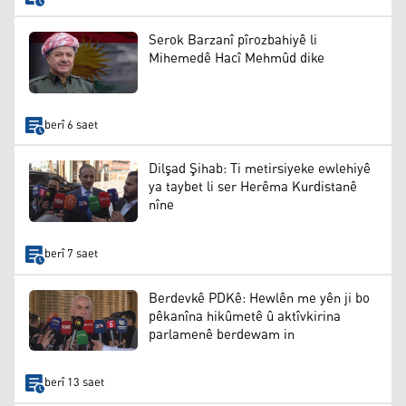
Serok Barzanî pîrozbahiyê li
Mihemedê Hacî Mehmûd dike
berî 6 saet
Dilşad Şihab: Ti metirsiyeke ewlehiyê
ya taybet li ser Herêma Kurdistanê
nîne
berî 7 saet
Berdevkê PDKê: Hewlên me yên ji bo
pêkanîna hikûmetê û aktîvkirina
parlamenê berdewam in
berî 13 saet