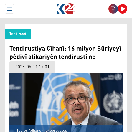
Open Menu
Tendirustî
Tendirustiya Cîhanî: 16 milyon Sûriyeyî
pêdivî alîkariyên tendirustî ne
2025-05-11 17:01
Tedros Adhanom Ghebreyesus