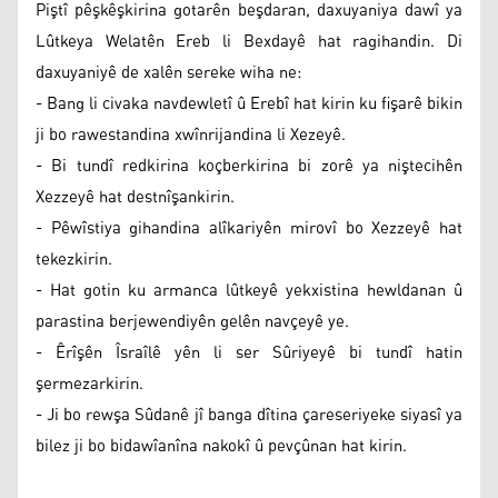
Piştî pêşkêşkirina gotarên beşdaran, daxuyaniya dawî ya
Lûtkeya Welatên Ereb li Bexdayê hat ragihandin. Di
daxuyaniyê de xalên sereke wiha ne:
- Bang li civaka navdewletî û Erebî hat kirin ku fişarê bikin
ji bo rawestandina xwînrijandina li Xezeyê.
- Bi tundî redkirina koçberkirina bi zorê ya niştecihên
Xezzeyê hat destnîşankirin.
- Pêwîstiya gihandina alîkariyên mirovî bo Xezzeyê hat
tekezkirin.
- Hat gotin ku armanca lûtkeyê yekxistina hewldanan û
parastina berjewendiyên gelên navçeyê ye.
- Êrîşên Îsraîlê yên li ser Sûriyeyê bi tundî hatin
şermezarkirin.
- Ji bo rewşa Sûdanê jî banga dîtina çareseriyeke siyasî ya
bilez ji bo bidawîanîna nakokî û pevçûnan hat kirin.