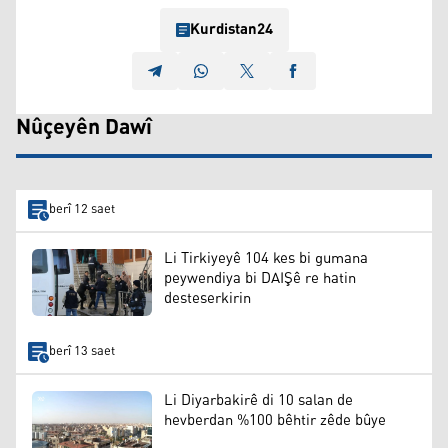
Kurdistan24
Nûçeyên Dawî
berî 12 saet
Li Tirkiyeyê 104 kes bi gumana
peywendiya bi DAIŞê re hatin
desteserkirin
berî 13 saet
Li Diyarbakirê di 10 salan de
hevberdan %100 bêhtir zêde bûye