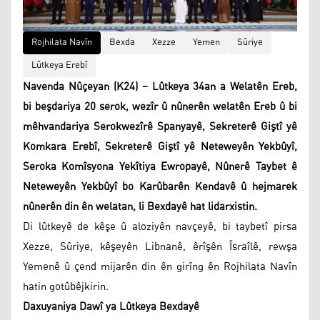
Rojhilata Navîn
Bexda
Xezze
Yemen
Sûriye
Lûtkeya Erebî
Navenda Nûçeyan (K24) – Lûtkeya 34an a Welatên Ereb,
bi beşdariya 20 serok, wezîr û nûnerên welatên Ereb û bi
mêhvandariya Serokwezîrê Spanyayê, Sekreterê Giştî yê
Komkara Erebî, Sekreterê Giştî yê Neteweyên Yekbûyî,
Seroka Komîsyona Yekîtiya Ewropayê, Nûnerê Taybet ê
Neteweyên Yekbûyî bo Karûbarên Kendavê û hejmarek
nûnerên din ên welatan, li Bexdayê hat lidarxistin.
Di lûtkeyê de kêşe û aloziyên navçeyê, bi taybetî pirsa
Xezze, Sûriye, kêşeyên Libnanê, êrîşên Îsraîlê, rewşa
Yemenê û çend mijarên din ên girîng ên Rojhilata Navîn
hatin gotûbêjkirin.
Daxuyaniya Dawî ya Lûtkeya Bexdayê