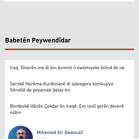
Babetên Peywendîdar
Iraq: Sînorên me di bin kontrol û ewlehiyeke bilind de ne
Serokê Herêma Kurdistanê di salvegera komkujiya
Sêmêlê de peyamek belav kir
Berdevkê Hêzên Çekdar ên Iraqê: Em tevlî şerên deverê
nabin
Mihemed Eli Destmalî