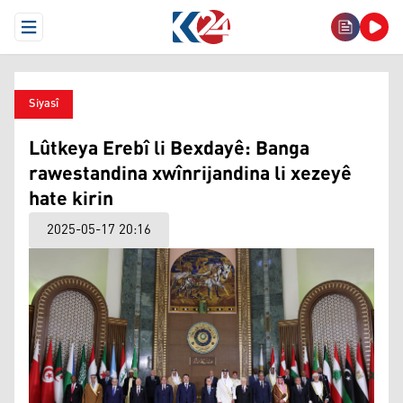
Open Menu
Siyasî
Lûtkeya Erebî li Bexdayê: Banga
rawestandina xwînrijandina li xezeyê
hate kirin
2025-05-17 20:16