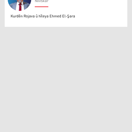
Nivîskar
Mihemed Eli Destmalî
Kurdên Rojava û hîleya Ehmed El-Şara