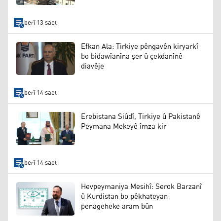
berî 13 saet
Efkan Ala: Tirkiye pêngavên kiryarkî
bo bidawîanîna şer û çekdanînê
diavêje
berî 14 saet
Erebistana Siûdî, Tirkiye û Pakistanê
Peymana Mekeyê îmza kir
berî 14 saet
Hevpeymaniya Mesihî: Serok Barzanî
û Kurdistan bo pêkhateyan
penageheke aram bûn