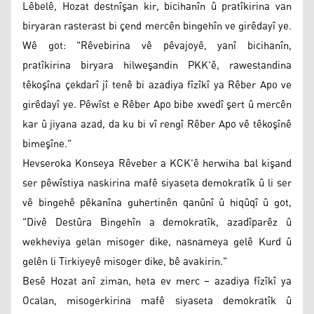
Lêbelê, Hozat destnîşan kir, bicihanîn û pratîkirina van
biryaran rasterast bi çend mercên bingehîn ve girêdayî ye.
Wê got: "Rêvebirina vê pêvajoyê, yanî bicihanîn,
pratîkirina biryara hilweşandin PKK'ê, rawestandina
têkoşîna çekdarî jî tenê bi azadiya fîzîkî ya Rêber Apo ve
girêdayî ye. Pêwîst e Rêber Apo bibe xwedî şert û mercên
kar û jiyana azad, da ku bi vî rengî Rêber Apo vê têkoşînê
bimeşîne."
Hevseroka Konseya Rêveber a KCK'ê herwiha bal kişand
ser pêwîstiya naskirina mafê siyaseta demokratîk û li ser
vê bingehê pêkanîna guhertinên qanûnî û hiqûqî û got,
"Divê Destûra Bingehîn a demokratîk, azadîparêz û
wekheviya gelan misoger dike, nasnameya gelê Kurd û
gelên li Tirkiyeyê misoger dike, bê avakirin."
Besê Hozat anî ziman, heta ev merc – azadiya fîzîkî ya
Ocalan, misogerkirina mafê siyaseta demokratîk û