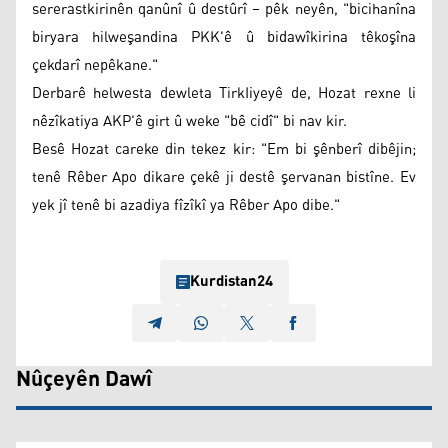
sererastkirinên qanûnî û destûrî – pêk neyên, "bicihanîna
biryara hilweşandina PKK'ê û bidawîkirina têkoşîna
çekdarî nepêkane."
Derbarê helwesta dewleta TirkIiyeyê de, Hozat rexne li
nêzîkatiya AKP'ê girt û weke "bê cidî" bi nav kir.
Besê Hozat careke din tekez kir: "Em bi şênberî dibêjin;
tenê Rêber Apo dikare çekê ji destê şervanan bistîne. Ev
yek jî tenê bi azadiya fîzîkî ya Rêber Apo dibe."
Kurdistan24
Nûçeyên Dawî