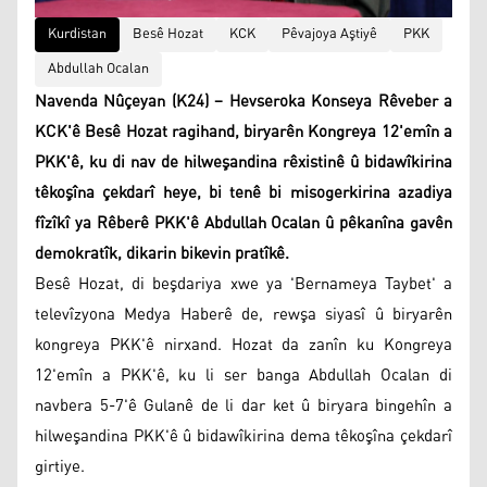
Kurdistan
Besê Hozat
KCK
Pêvajoya Aştiyê
PKK
Abdullah Ocalan
Navenda Nûçeyan (K24) – Hevseroka Konseya Rêveber a
KCK'ê Besê Hozat ragihand, biryarên Kongreya 12'emîn a
PKK'ê, ku di nav de hilweşandina rêxistinê û bidawîkirina
têkoşîna çekdarî heye, bi tenê bi misogerkirina azadiya
fîzîkî ya Rêberê PKK'ê Abdullah Ocalan û pêkanîna gavên
demokratîk, dikarin bikevin pratîkê.
Besê Hozat, di beşdariya xwe ya 'Bernameya Taybet' a
televîzyona Medya Haberê de, rewşa siyasî û biryarên
kongreya PKK'ê nirxand. Hozat da zanîn ku Kongreya
12'emîn a PKK'ê, ku li ser banga Abdullah Ocalan di
navbera 5-7'ê Gulanê de li dar ket û biryara bingehîn a
hilweşandina PKK'ê û bidawîkirina dema têkoşîna çekdarî
girtiye.