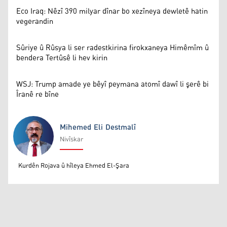
Eco Iraq: Nêzî 390 milyar dînar bo xezîneya dewletê hatin
vegerandin
Sûriye û Rûsya li ser radestkirina firokxaneya Himêmîm û
bendera Tertûsê li hev kirin
WSJ: Trump amade ye bêyî peymana atomî dawî li şerê bi
Îranê re bîne
Mihemed Eli Destmalî
Nivîskar
Mihemed Eli Destmalî
Kurdên Rojava û hîleya Ehmed El-Şara