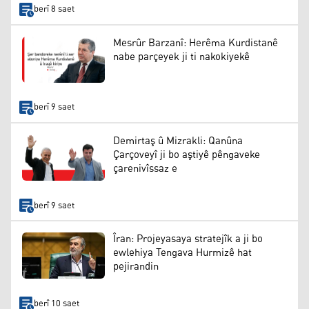
berî 8 saet
Mesrûr Barzanî: Herêma Kurdistanê
nabe parçeyek ji ti nakokiyekê
berî 9 saet
Demirtaş û Mizrakli: Qanûna
Çarçoveyî ji bo aştiyê pêngaveke
çarenivîssaz e
berî 9 saet
Îran: Projeyasaya stratejîk a ji bo
ewlehiya Tengava Hurmizê hat
pejirandin
berî 10 saet