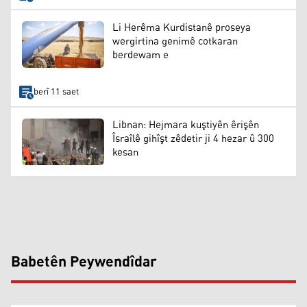
Li Herêma Kurdistanê proseya
wergirtina genimê cotkaran
berdewam e
berî 11 saet
Libnan: Hejmara kuştiyên êrişên
Îsraîlê gihîşt zêdetir ji 4 hezar û 300
kesan
Babetên Peywendîdar