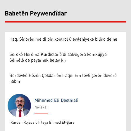
Babetên Peywendîdar
Iraq: Sînorên me di bin kontrol û ewlehiyeke bilind de ne
Serokê Herêma Kurdistanê di salvegera komkujiya
Sêmêlê de peyamek belav kir
Berdevkê Hêzên Çekdar ên Iraqê: Em tevlî şerên deverê
nabin
Mihemed Eli Destmalî
Nivîskar
Mihemed Eli Destmalî
Kurdên Rojava û hîleya Ehmed El-Şara