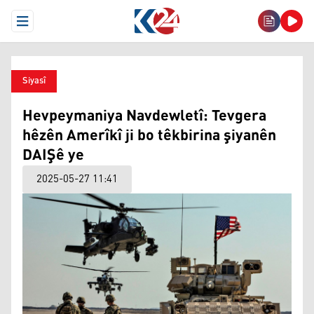
Open Menu
Siyasî
Hevpeymaniya Navdewletî: Tevgera
hêzên Amerîkî ji bo têkbirina şiyanên
DAIŞê ye
2025-05-27 11:41