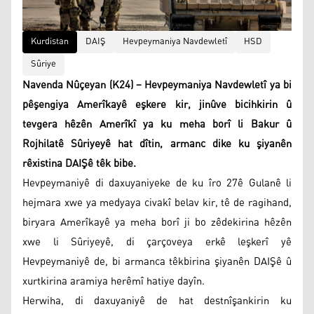
Kurdistan
DAIŞ
Hevpeymaniya Navdewletî
HSD
Sûriye
Navenda Nûçeyan (K24) – Hevpeymaniya Navdewletî ya bi
pêşengiya Amerîkayê eşkere kir, jinûve bicihkirin û
tevgera hêzên Amerîkî ya ku meha borî li Bakur û
Rojhilatê Sûriyeyê hat dîtin, armanc dike ku şiyanên
rêxistina DAIŞê têk bibe.
Hevpeymaniyê di daxuyaniyeke de ku îro 27ê Gulanê li
hejmara xwe ya medyaya civakî belav kir, tê de ragihand,
biryara Amerîkayê ya meha borî ji bo zêdekirina hêzên
xwe li Sûriyeyê, di çarçoveya erkê leşkerî yê
Hevpeymaniyê de, bi armanca têkbirina şiyanên DAIŞê û
xurtkirina aramiya herêmî hatiye dayîn.
Herwiha, di daxuyaniyê de hat destnîşankirin ku