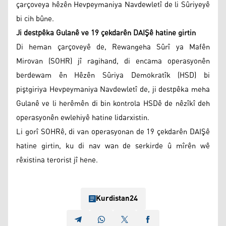
çarçoveya hêzên Hevpeymaniya Navdewletî de li Sûriyeyê
bi cih bûne.
Ji destpêka Gulanê ve 19 çekdarên DAIŞê hatine girtin
Di heman çarçoveyê de, Rewangeha Sûrî ya Mafên
Mirovan (SOHR) jî ragihand, di encama operasyonên
berdewam ên Hêzên Sûriya Demokratîk (HSD) bi
piştgiriya Hevpeymaniya Navdewletî de, ji destpêka meha
Gulanê ve li herêmên di bin kontrola HSDê de nêzîkî deh
operasyonên ewlehiyê hatine lidarxistin.
Li gorî SOHRê, di van operasyonan de 19 çekdarên DAIŞê
hatine girtin, ku di nav wan de serkirde û mîrên wê
rêxistina terorist jî hene.
Kurdistan24