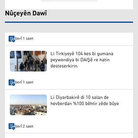
Nûçeyên Dawî
berî 1 saet
Li Tirkiyeyê 104 kes bi gumana
peywendiya bi DAIŞê re hatin
desteserkirin
berî 1 saet
Li Diyarbakirê di 10 salan de
hevberdan %100 bêhtir zêde bûye
berî 2 saet