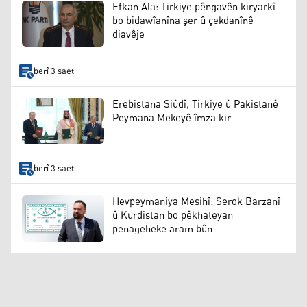
Efkan Ala: Tirkiye pêngavên kiryarkî
bo bidawîanîna şer û çekdanînê
diavêje
berî 3 saet
Erebistana Siûdî, Tirkiye û Pakistanê
Peymana Mekeyê îmza kir
berî 3 saet
Hevpeymaniya Mesihî: Serok Barzanî
û Kurdistan bo pêkhateyan
penageheke aram bûn