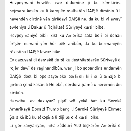
Hevpeymanî hewlên xwe didomîne ji bo kêmkirina
hejmara kesên ku li kampên malbatên DAIŞê dimînin û li
navendên girtinê yên girêdayî DAIŞê ne, da ku bi vî awayî
ewlehiya li Bakur û Rojhilatê Sûriyeyê xurtir bibe.
Hevpeymaniyê bibîr xist ku Amerîka sala borî bi dehan
êrîşên esmanî yên hûr pêk anîbûn, da ku bermahiyên
rêxistina DAIŞê lawaz bike.
Ev daxuyanî di demekê de tê ku desthilatdarên Sûriyeyê di
rojên dawî de ragihandibûn, wan ji bo şopandina endamên
DAIŞê dest bi operasyoneke berfireh kirine û amaje bi
girtina çend kesan li Helebê, derdora Şamê û herêmên din
kiribûn.
Herwiha, ev daxuyanî piştî wê yekê hat ku Serokê
Amerîkayê Donald Trump bang li Serokê Sûriyeyê Ehmed
Şara kiribû ku têkoşîna li dijî terorê xurtir bike.
Li gor zanyariyan, niha zêdetirî 900 leşkerên Amerîkî di