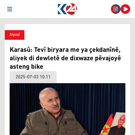
Open Menu
Siyasî
Karasû: Tevî biryara me ya çekdanînê,
aliyek di dewletê de dixwaze pêvajoyê
asteng bike
2025-07-03 10:11