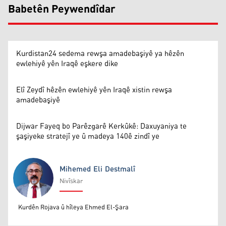
Babetên Peywendîdar
Kurdistan24 sedema rewşa amadebaşiyê ya hêzên
ewlehiyê yên Iraqê eşkere dike
Elî Zeydî hêzên ewlehiyê yên Iraqê xistin rewşa
amadebaşiyê
Dijwar Fayeq bo Parêzgarê Kerkûkê: Daxuyaniya te
şaşiyeke stratejî ye û madeya 140ê zindî ye
Mihemed Eli Destmalî
Nivîskar
Mihemed Eli Destmalî
Kurdên Rojava û hîleya Ehmed El-Şara