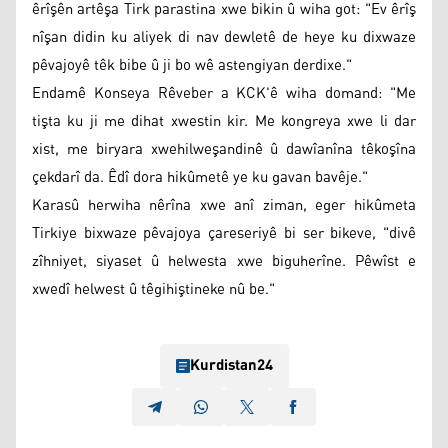
êrîşên artêşa Tirk parastina xwe bikin û wiha got: "Ev êrîş
nîşan didin ku aliyek di nav dewletê de heye ku dixwaze
pêvajoyê têk bibe û ji bo wê astengiyan derdixe."
Endamê Konseya Rêveber a KCK'ê wiha domand: "Me
tişta ku ji me dihat xwestin kir. Me kongreya xwe li dar
xist, me biryara xwehilweşandinê û dawîanîna têkoşîna
çekdarî da. Êdî dora hikûmetê ye ku gavan bavêje."
Karasû herwiha nêrîna xwe anî ziman, eger hikûmeta
Tirkiye bixwaze pêvajoya çareseriyê bi ser bikeve, "divê
zîhniyet, siyaset û helwesta xwe biguherîne. Pêwîst e
xwedî helwest û têgihiştineke nû be."
Kurdistan24