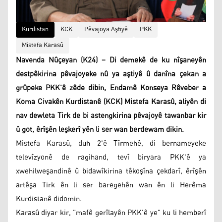
Kurdistan
KCK
Pêvajoya Aştiyê
PKK
Mistefa Karasû
Navenda Nûçeyan (K24) – Di demekê de ku nîşaneyên
destpêkirina pêvajoyeke nû ya aştiyê û danîna çekan a
grûpeke PKK'ê zêde dibin, Endamê Konseya Rêveber a
Koma Civakên Kurdistanê (KCK) Mistefa Karasû, aliyên di
nav dewleta Tirk de bi astengkirina pêvajoyê tawanbar kir
û got, êrîşên leşkerî yên li ser wan berdewam dikin.
Mistefa Karasû, duh 2'ê Tîrmehê, di bernameyeke
televîzyonê de ragihand, tevî biryara PKK'ê ya
xwehilweşandinê û bidawîkirina têkoşîna çekdarî, êrîşên
artêşa Tirk ên li ser baregehên wan ên li Herêma
Kurdistanê didomin.
Karasû diyar kir, "mafê gerîlayên PKK'ê ye" ku li hemberî