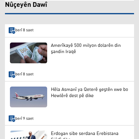
Nûçeyên Dawî
berî 8 saet
Amerîkayê 500 milyon dolarên din
şandin Iraqê
berî 8 saet
Hêla Asmanî ya Qeterê geştên xwe bo
Hewlêrê dest pê dike
berî 9 saet
Erdogan sibe serdana Erebistana