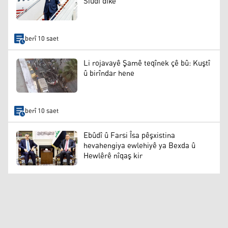
Siûdî dike
berî 10 saet
Li rojavayê Şamê teqînek çê bû: Kuştî
û birîndar hene
berî 10 saet
Ebûdî û Farsi Îsa pêşxistina
hevahengiya ewlehiyê ya Bexda û
Hewlêrê nîqaş kir