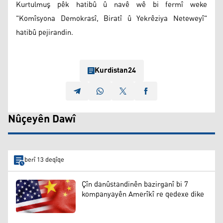
Kurtulmuş pêk hatibû û navê wê bi fermî weke
"Komîsyona Demokrasî, Biratî û Yekrêziya Neteweyî"
hatibû pejirandin.
Kurdistan24
Nûçeyên Dawî
berî 13 deqîqe
Çîn danûstandinên bazirganî bi 7
kompanyayên Amerîkî re qedexe dike