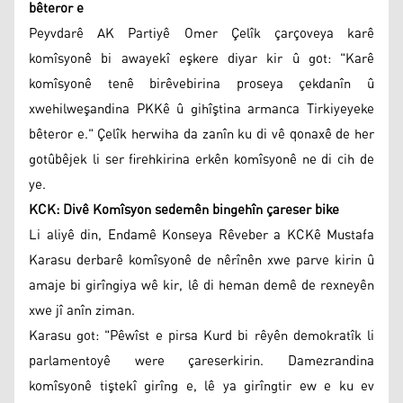
bêteror e
Peyvdarê AK Partiyê Omer Çelîk çarçoveya karê
komîsyonê bi awayekî eşkere diyar kir û got: "Karê
komîsyonê tenê birêvebirina proseya çekdanîn û
xwehilweşandina PKKê û gihîştina armanca Tirkiyeyeke
bêteror e." Çelîk herwiha da zanîn ku di vê qonaxê de her
gotûbêjek li ser firehkirina erkên komîsyonê ne di cih de
ye.
KCK: Divê Komîsyon sedemên bingehîn çareser bike
Li aliyê din, Endamê Konseya Rêveber a KCKê Mustafa
Karasu derbarê komîsyonê de nêrînên xwe parve kirin û
amaje bi girîngiya wê kir, lê di heman demê de rexneyên
xwe jî anîn ziman.
Karasu got: "Pêwîst e pirsa Kurd bi rêyên demokratîk li
parlamentoyê were çareserkirin. Damezrandina
komîsyonê tiştekî girîng e, lê ya girîngtir ew e ku ev