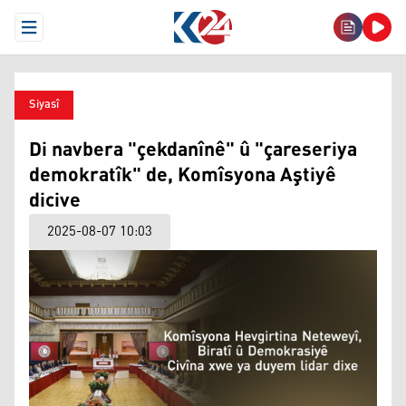
Open Menu
Siyasî
Di navbera "çekdanînê" û "çareseriya
demokratîk" de, Komîsyona Aştiyê
dicive
2025-08-07 10:03