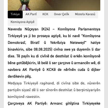
Tirkiye
AK Partî
KCK
Omer Çelîk
Mistefa Karasû
Komisyona Aştiyê
Navenda Nûçeyan (K24) – Komîsyona Parlamentoya
Tirkiyeyê ya ji bo proseya aştiyê, ku bi navê "Komîsyona
Demokrasî, Biratî û Yekrêziya Neteweyî" hatiye
binavkirin, sibe 08.08.2025) civîna xwe ya duyemîn li dar
dixe. Tê payîn ku di civînê de desthilat û erkên komîsyonê
bêne gotûbêjkirin, lê belê li ser çarçove û armancên wê, di
navbera AK Partiyê û KCKê de nêrînên cuda û dijber
derdikevin pêş.
Medyaya Tirkiyeyê ragihand, di civîna sibe de, nûnerên
partiyên siyasî dê li ser sînorên desthilat û berpirsiyariyên
komîsyonê rawestin.
Çarçoveya AK Partiyê: Armanc gihîştina Tirkiyeyeke