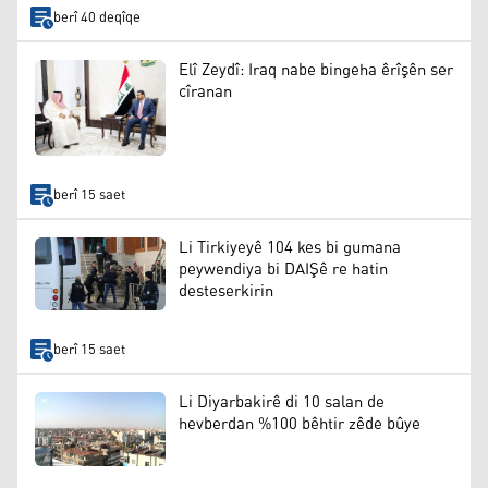
berî 40 deqîqe
Elî Zeydî: Iraq nabe bingeha êrîşên ser
cîranan
berî 15 saet
Li Tirkiyeyê 104 kes bi gumana
peywendiya bi DAIŞê re hatin
desteserkirin
berî 15 saet
Li Diyarbakirê di 10 salan de
hevberdan %100 bêhtir zêde bûye