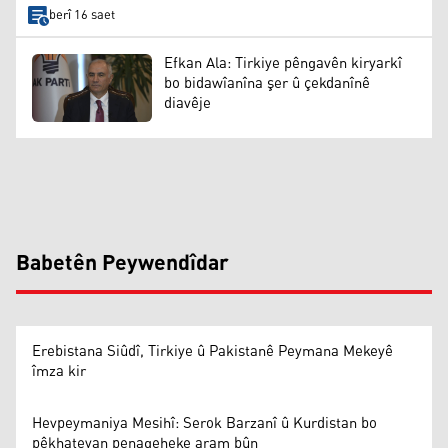
berî 16 saet
Efkan Ala: Tirkiye pêngavên kiryarkî
bo bidawîanîna şer û çekdanînê
diavêje
Babetên Peywendîdar
Erebistana Siûdî, Tirkiye û Pakistanê Peymana Mekeyê
îmza kir
Hevpeymaniya Mesihî: Serok Barzanî û Kurdistan bo
pêkhateyan penageheke aram bûn