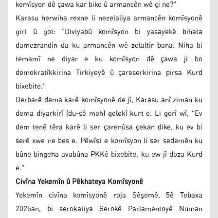
komîsyon dê çawa kar bike û armancên wê çi ne?"
Karasu herwiha rexne li nezelaliya armancên komîsyonê
girt û got: "Diviyabû komîsyon bi yasayekê bihata
damezrandin da ku armancên wê zelaltir bana. Niha bi
temamî ne diyar e ku komîsyon dê çawa ji bo
demokratîkkirina Tirkiyeyê û çareserkirina pirsa Kurd
bixebite."
Derbarê dema karê komîsyonê de jî, Karasu anî ziman ku
dema diyarkirî (du-sê meh) gelekî kurt e. Li gorî wî, "Ev
dem tenê têra karê li ser çarenûsa çekan dike, ku ev bi
serê xwe ne bes e. Pêwîst e komîsyon li ser sedemên ku
bûne bingeha avabûna PKKê bixebite, ku ew jî doza Kurd
e."
Civîna Yekemîn û Pêkhateya Komîsyonê
Yekemîn civîna komîsyonê roja Sêşemê, 5ê Tebaxa
2025an, bi serokatiya Serokê Parlamentoyê Numan