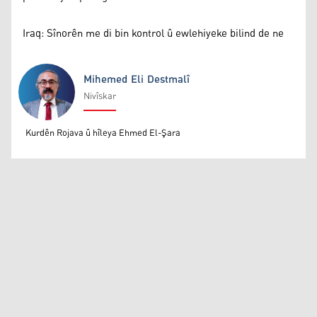
Iraq: Sînorên me di bin kontrol û ewlehiyeke bilind de ne
Mihemed Eli Destmalî
Nivîskar
Mihemed Eli Destmalî
Kurdên Rojava û hîleya Ehmed El-Şara