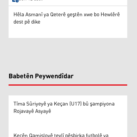
Hêla Asmanî ya Qeterê geştên xwe bo Hewlêrê
dest pê dike
Babetên Peywendîdar
Tîma Sûriyeyê ya Keçan (U17) bû şampiyona
Rojavayê Asyayê
Keçên Qamişloyê tevlî pêşbirka futbolê ya