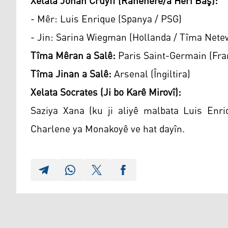
Xelata Johan Cruyff (Rahênerê/a Herî Baş):
- Mêr: Luis Enrique (Spanya / PSG)
- Jin: Sarina Wiegman (Hollanda / Tîma Netewe
Tîma Mêran a Salê:
Paris Saint-Germain (Fra
Tîma Jinan a Salê:
Arsenal (Îngiltira)
Xelata Socrates (Ji bo Karê Mirovî):
Saziya Xana (ku ji aliyê malbata Luis Enriq
Charlene ya Monakoyê ve hat dayîn.