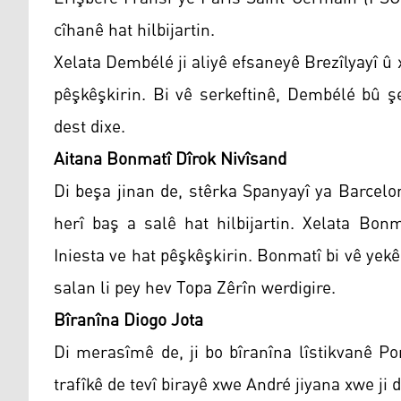
cîhanê hat hilbijartin.
Xelata Dembélé ji aliyê efsaneyê Brezîlyayî û
pêşkêşkirin. Bi vê serkeftinê, Dembélé bû ş
dest dixe.
Aitana Bonmatî Dîrok Nivîsand
Di beşa jinan de, stêrka Spanyayî ya Barcelo
herî baş a salê hat hilbijartin. Xelata Bon
Iniesta ve hat pêşkêşkirin. Bonmatî bi vê yekê
salan li pey hev Topa Zêrîn werdigire.
Bîranîna Diogo Jota
Di merasîmê de, ji bo bîranîna lîstikvanê Po
trafîkê de tevî birayê xwe André jiyana xwe ji