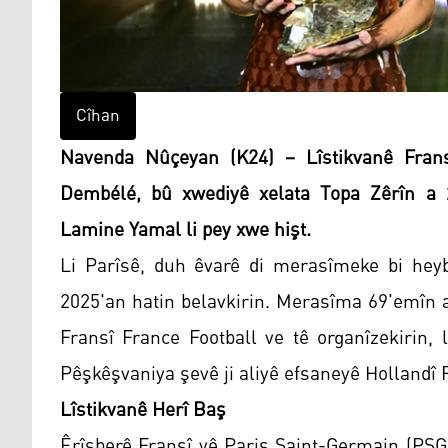
Cîhan
Navenda Nûçeyan (K24) – Lîstikvanê Fran
Dembélé, bû xwediyê xelata Topa Zêrîn a 2
Lamine Yamal li pey xwe hişt.
Li Parîsê, duh êvarê di merasîmeke bi heyb
2025'an hatin belavkirin. Merasîma 69'emîn a
Fransî France Football ve tê organîzekirin, 
Pêşkêşvaniya şevê ji aliyê efsaneyê Hollandî 
Lîstikvanê Herî Baş
Êrîşberê Fransî yê Paris Saint-Germain (PSG