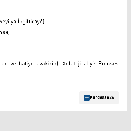
yî ya Îngiltirayê)
nsa)
ue ve hatiye avakirin). Xelat ji aliyê Prenses
Kurdistan24