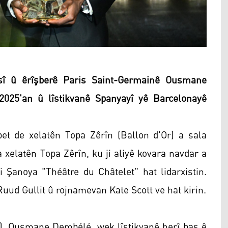
sî û êrîşberê Paris Saint-Germainê Ousmane
025'an û lîstikvanê Spanyayî yê Barcelonayê
et de xelatên Topa Zêrîn (Ballon d'Or) a sala
 xelatên Topa Zêrîn, ku ji aliyê kovara navdar a
li Şanoya "Théâtre du Châtelet" hat lidarxistin.
Ruud Gullit û rojnamevan Kate Scott ve hat kirin.
), Ousmane Dembélé, wek lîstikvanê herî baş ê