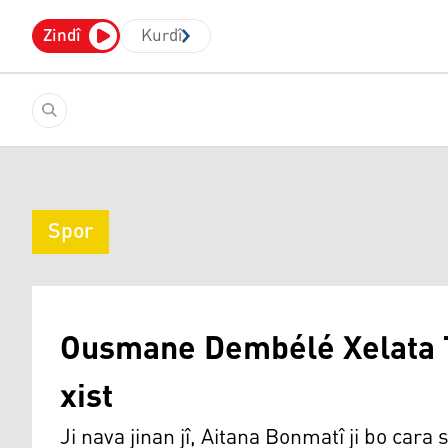
Zindî
Kurdî
Spor
Ousmane Dembélé Xelata T
xist
Ji nava jinan jî, Aitana Bonmatî ji bo cara