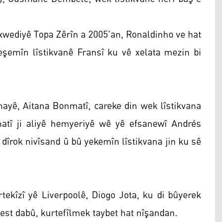
 xwediyê Topa Zêrîn a 2005'an, Ronaldinho ve hat
eşemîn lîstikvanê Fransî ku vê xelata mezin bi
nayê, Aitana Bonmatî, careke din wek lîstikvana
matî ji aliyê hemyeriyê wê yê efsanewî Andrés
 dîrok nivîsand û bû yekemîn lîstikvana jin ku sê
rtekîzî yê Liverpoolê, Diogo Jota, ku di bûyerek
 dest dabû, kurtefîlmek taybet hat nîşandan.