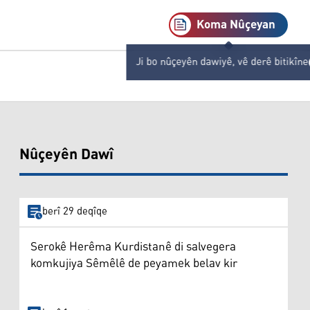
Koma Nûçeyan
Ji bo nûçeyên dawiyê, vê derê bitikîne
Nûçeyên Dawî
berî 29 deqîqe
Serokê Herêma Kurdistanê di salvegera
komkujiya Sêmêlê de peyamek belav kir