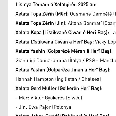
Lîsteya Temam a Xelatgirên 2025'an:
Xelata Topa Zêrîn (Mêr):
Ousmane Dembélé (F
Xelata Topa Zêrîn (Jin):
Aitana Bonmatí (Spany
Xelata Kopa (Lîstikvanê Ciwan ê Herî Baş):
La
Xelata Lîstikvana Ciwan a Herî Baş:
Vicky Lóp
Xelata Yashin (Golparêzê Mêran ê Herî Baş):
Gianluigi Donnarumma (Îtalya / PSG – Manche
Xelata Yashin (Golparêza Jinan a Herî Baş):
Hannah Hampton (Îngilistan / Chelsea)
Xelata Gerd Müller (Golkerên Herî Baş):
- Mêr: Viktor Gyökeres (Siwêd)
- Jin: Ewa Pajor (Polonya)