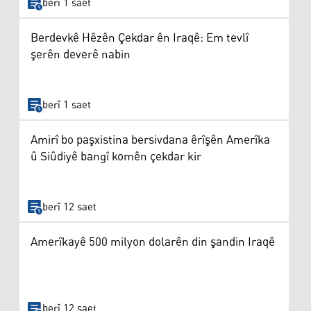
berî 1 saet
Berdevkê Hêzên Çekdar ên Iraqê: Em tevlî
şerên deverê nabin
berî 1 saet
Amirî bo paşxistina bersivdana êrîşên Amerîka
û Siûdiyê bangî komên çekdar kir
berî 12 saet
Amerîkayê 500 milyon dolarên din şandin Iraqê
berî 12 saet