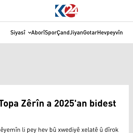
Siyasî
Aborî
Spor
Çand
Jiyan
Gotar
Hevpeyvîn
opa Zêrîn a 2025'an bidest
 sêyemîn li pey hev bû xwediyê xelatê û dîrok