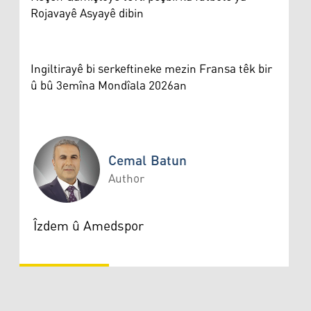
Rojavayê Asyayê dibin
Ingiltirayê bi serkeftineke mezin Fransa têk bir
û bû 3emîna Mondîala 2026an
Cemal Batun
Author
Cemal Batun
Îzdem û Amedspor