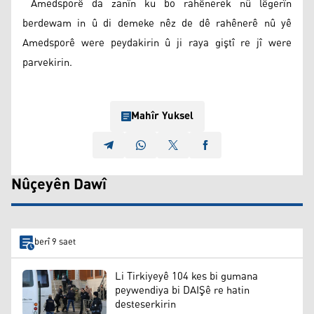
Amedsporê da zanîn ku bo rahênerek nû lêgerîn
berdewam in û di demeke nêz de dê rahênerê nû yê
Amedsporê were peydakirin û ji raya giştî re jî were
parvekirin.
Mahîr Yuksel
Nûçeyên Dawî
berî 9 saet
Li Tirkiyeyê 104 kes bi gumana
peywendiya bi DAIŞê re hatin
desteserkirin