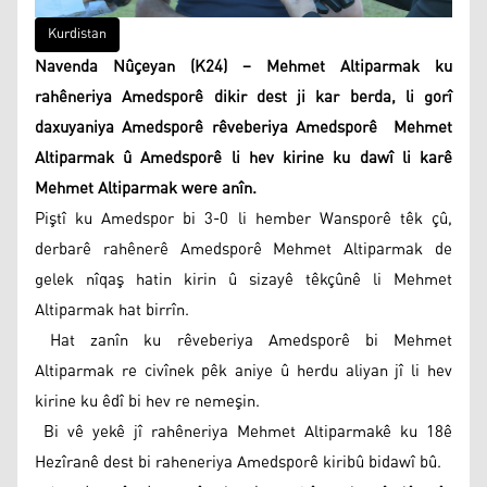
Kurdistan
Navenda Nûçeyan (K24) – Mehmet Altiparmak ku
rahêneriya Amedsporê dikir dest ji kar berda, li gorî
daxuyaniya Amedsporê rêveberiya Amedsporê Mehmet
Altiparmak û Amedsporê li hev kirine ku dawî li karê
Mehmet Altiparmak were anîn.
Piştî ku Amedspor bi 3-0 li hember Wansporê têk çû,
derbarê rahênerê Amedsporê Mehmet Altiparmak de
gelek nîqaş hatin kirin û sizayê têkçûnê li Mehmet
Altiparmak hat birrîn.
Hat zanîn ku rêveberiya Amedsporê bi Mehmet
Altiparmak re civînek pêk aniye û herdu aliyan jî li hev
kirine ku êdî bi hev re nemeşin.
Bi vê yekê jî rahêneriya Mehmet Altiparmakê ku 18ê
Hezîranê dest bi raheneriya Amedsporê kiribû bidawî bû.