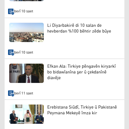
berî 10 saet
Li Diyarbakirê di 10 salan de
hevberdan %100 bêhtir zêde bûye
berî 10 saet
Efkan Ala: Tirkiye pêngavên kiryarkî
bo bidawîanîna şer û çekdanînê
diavêje
berî 11 saet
Erebistana Siûdî, Tirkiye û Pakistanê
Peymana Mekeyê îmza kir