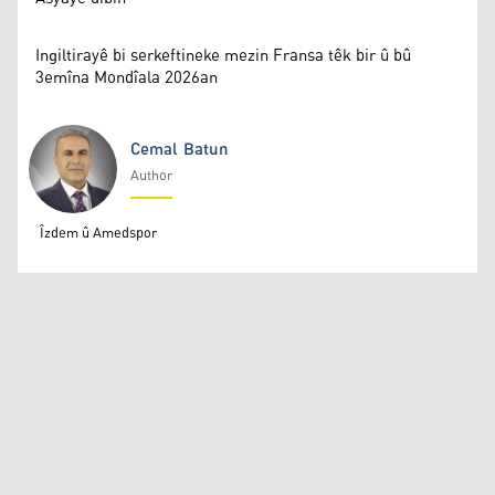
Ingiltirayê bi serkeftineke mezin Fransa têk bir û bû
3emîna Mondîala 2026an
Cemal Batun
Author
Cemal Batun
Îzdem û Amedspor