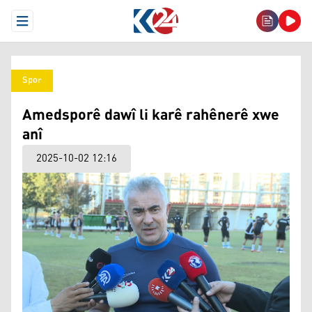
Open Menu
Spor
Amedsporê dawî li karê rahênerê xwe
anî
2025-10-02 12:16