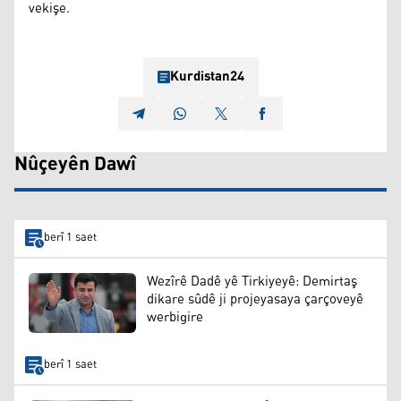
vekişe.
Kurdistan24
Nûçeyên Dawî
berî 1 saet
Wezîrê Dadê yê Tirkiyeyê: Demirtaş
dikare sûdê ji projeyasaya çarçoveyê
werbigire
berî 1 saet