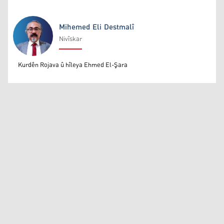
Mihemed Eli Destmalî
Nivîskar
Mihemed Eli Destmalî
Kurdên Rojava û hîleya Ehmed El-Şara