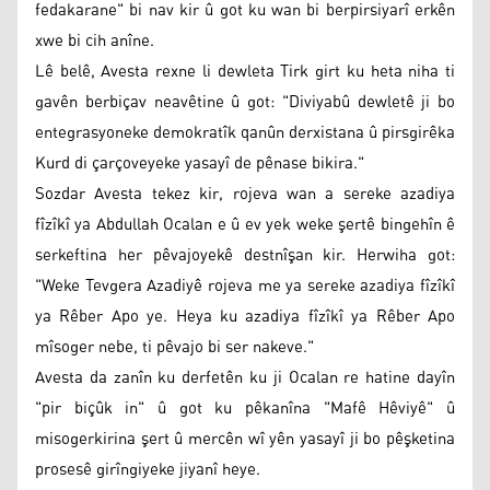
fedakarane" bi nav kir û got ku wan bi berpirsiyarî erkên
xwe bi cih anîne.
Lê belê, Avesta rexne li dewleta Tirk girt ku heta niha ti
gavên berbiçav neavêtine û got: "Diviyabû dewletê ji bo
entegrasyoneke demokratîk qanûn derxistana û pirsgirêka
Kurd di çarçoveyeke yasayî de pênase bikira."
Sozdar Avesta tekez kir, rojeva wan a sereke azadiya
fîzîkî ya Abdullah Ocalan e û ev yek weke şertê bingehîn ê
serkeftina her pêvajoyekê destnîşan kir. Herwiha got:
"Weke Tevgera Azadiyê rojeva me ya sereke azadiya fîzîkî
ya Rêber Apo ye. Heya ku azadiya fîzîkî ya Rêber Apo
mîsoger nebe, ti pêvajo bi ser nakeve."
Avesta da zanîn ku derfetên ku ji Ocalan re hatine dayîn
"pir biçûk in" û got ku pêkanîna "Mafê Hêviyê" û
misogerkirina şert û mercên wî yên yasayî ji bo pêşketina
prosesê girîngiyeke jiyanî heye.