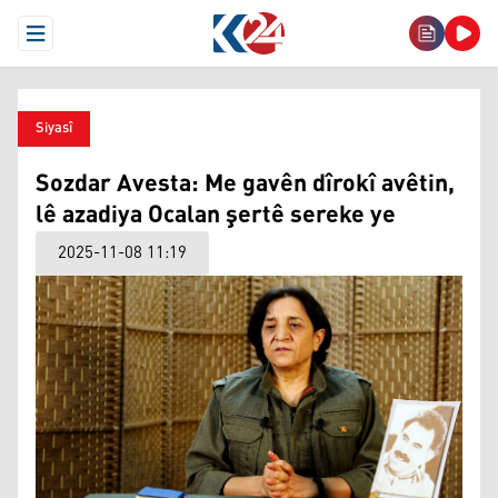
Open Menu
Siyasî
Sozdar Avesta: Me gavên dîrokî avêtin,
lê azadiya Ocalan şertê sereke ye
2025-11-08 11:19