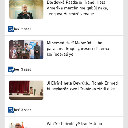
Berdevkê Pasdarên Îranê: Heta
Amerîka mercên me qebûl neke,
Tengava Hurmizê venabe
berî 2 saet
Mihemed Hacî Mehmûd: Ji bo
parastina Iraqê, çareserî sîstema
konfederalî ye
berî 3 saet
Ji Efrînê heta Beyrûtê.. Ronak Ehmed
bi peykerên xwe bîranînan zindî dike
berî 3 saet
Wezîrê Petrolê yê Iraqê: Ji bo