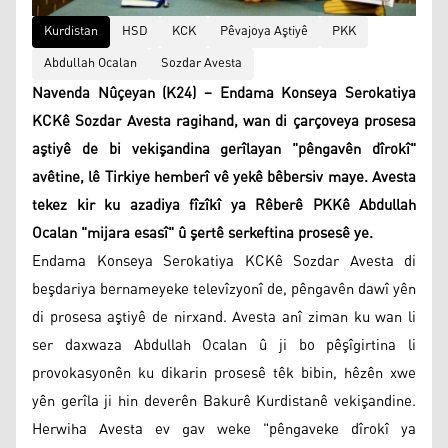
Kurdistan
HSD
KCK
Pêvajoya Aştiyê
PKK
Abdullah Ocalan
Sozdar Avesta
Navenda Nûçeyan (K24) – Endama Konseya Serokatiya
KCKê Sozdar Avesta ragihand, wan di çarçoveya prosesa
aştiyê de bi vekişandina gerîlayan "pêngavên dîrokî"
avêtine, lê Tirkiye hemberî vê yekê bêbersiv maye. Avesta
tekez kir ku azadiya fîzîkî ya Rêberê PKKê Abdullah
Ocalan "mijara esasî" û şertê serkeftina prosesê ye.
Endama Konseya Serokatiya KCKê Sozdar Avesta di
beşdariya bernameyeke televîzyonî de, pêngavên dawî yên
di prosesa aştiyê de nirxand. Avesta anî ziman ku wan li
ser daxwaza Abdullah Ocalan û ji bo pêşîgirtina li
provokasyonên ku dikarin prosesê têk bibin, hêzên xwe
yên gerîla ji hin deverên Bakurê Kurdistanê vekişandine.
Herwiha Avesta ev gav weke "pêngaveke dîrokî ya