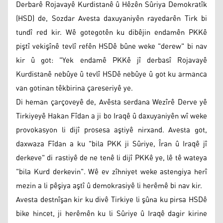
Derbarê Rojavayê Kurdistanê û Hêzên Sûriya Demokratîk
(HSD) de, Sozdar Avesta daxuyaniyên rayedarên Tirk bi
tundî red kir. Wê gotegotên ku dibêjin endamên PKKê
piştî vekişînê tevlî refên HSDê bûne weke "derew" bi nav
kir û got: "Yek endamê PKKê jî derbasî Rojavayê
Kurdistanê nebûye û tevlî HSDê nebûye û got ku armanca
van gotinan têkbirina çareseriyê ye.
Di heman çarçoveyê de, Avêsta serdana Wezîrê Derve yê
Tirkiyeyê Hakan Fîdan a ji bo Iraqê û daxuyaniyên wî weke
provokasyon li dijî prosesa aştiyê nirxand. Avesta got,
daxwaza Fîdan a ku "bila PKK ji Sûriye, Îran û Iraqê jî
derkeve" di rastiyê de ne tenê li dijî PKKê ye, lê tê wateya
"bila Kurd derkevin". Wê ev zîhniyet weke astengiya herî
mezin a li pêşiya aştî û demokrasiyê li herêmê bi nav kir.
Avesta destnîşan kir ku divê Tirkiye li şûna ku pirsa HSDê
bike hincet, ji herêmên ku li Sûriye û Iraqê dagir kirine