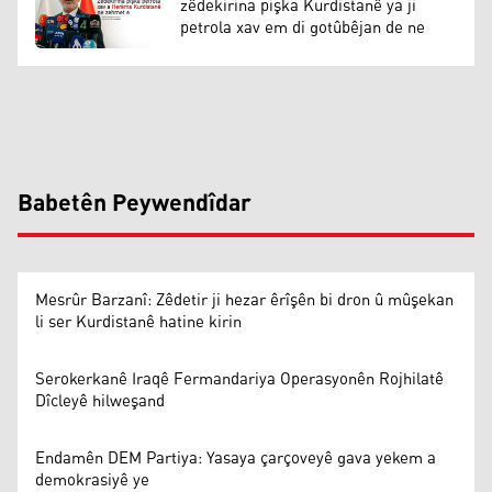
zêdekirina pişka Kurdistanê ya ji
petrola xav em di gotûbêjan de ne
Babetên Peywendîdar
Mesrûr Barzanî: Zêdetir ji hezar êrîşên bi dron û mûşekan
li ser Kurdistanê hatine kirin
Serokerkanê Iraqê Fermandariya Operasyonên Rojhilatê
Dîcleyê hilweşand
Endamên DEM Partiya: Yasaya çarçoveyê gava yekem a
demokrasiyê ye