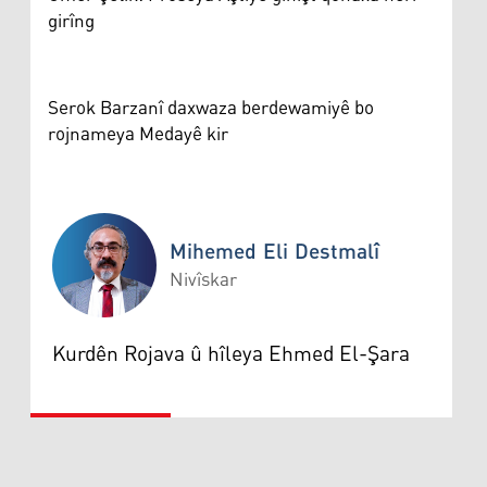
girîng
Serok Barzanî daxwaza berdewamiyê bo
rojnameya Medayê kir
Mihemed Eli Destmalî
Nivîskar
Mihemed Eli Destmalî
Kurdên Rojava û hîleya Ehmed El-Şara