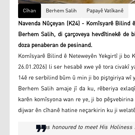
Cîhan
Berhem Salih
Papayê Vatîkanê
Navenda Nûçeyan (K24) - Komîsyarê Bilind ê
Berhem Salih, di çarçoveya hevdîtinekê de bi
doza penaberan de pesinand.
Komîsyarê Bilind ê Neteweyên Yekgirtî ji bo
26.01.2026) li ser hesabê xwe yê tora civakî y
14ê re serbilind bûm û min ji bo piştgiriya wî
Berhem Salih amaje jî da ku, rêberiya exlaq
karên komîsyona wan re ye, ji bo pêşvebirina
dijwar ên cîhanê hatine neçarkirin ku ji welat
I was honoured to meet His Holiness 