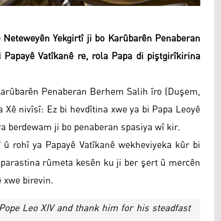
 Neteweyên Yekgirtî ji bo Karûbarên Penaberan
 Papayê Vatîkanê re, rola Papa di piştgirîkirina
 Karûbarên Penaberan Berhem Salih îro (Duşem,
a Xê nivîsî: Ez bi hevdîtina xwe ya bi Papa Leoyê
 ya berdewam ji bo penaberan spasiya wî kir.
î û rohî ya Papayê Vatîkanê wekheviyeka kûr bi
 parastina rûmeta kesên ku ji ber şert û mercên
ê xwe birevin.
Pope Leo XIV and thank him for his steadfast