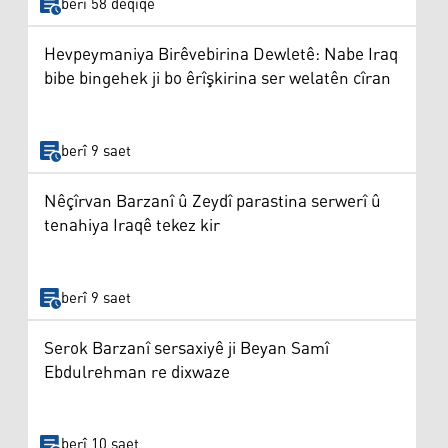
berî 58 deqîqe
Hevpeymaniya Birêvebirina Dewletê: Nabe Iraq
bibe bingehek ji bo êrîşkirina ser welatên cîran
berî 9 saet
Nêçîrvan Barzanî û Zeydî parastina serwerî û
tenahiya Iraqê tekez kir
berî 9 saet
Serok Barzanî sersaxiyê ji Beyan Samî
Ebdulrehman re dixwaze
berî 10 saet