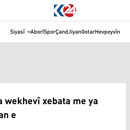
Siyasî
Aborî
Spor
Çand
Jiyan
Gotar
Hevpeyvîn
a wekhevî xebata me ya
an e