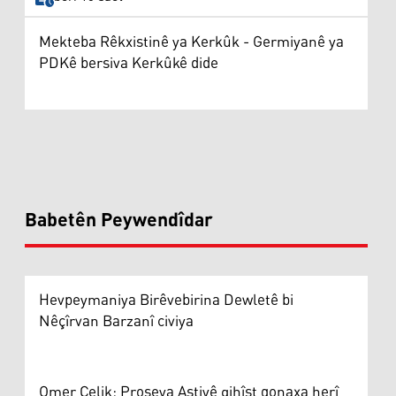
Mekteba Rêkxistinê ya Kerkûk - Germiyanê ya
PDKê bersiva Kerkûkê dide
Babetên Peywendîdar
Hevpeymaniya Birêvebirina Dewletê bi
Nêçîrvan Barzanî civiya
Omer Çelik: Proseya Aştiyê gihîşt qonaxa herî