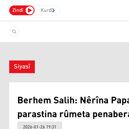
Zindî
Kurdî
Siyasî
Berhem Salih: Nêrîna Pap
parastina rûmeta penaber
2026-01-26 19:31