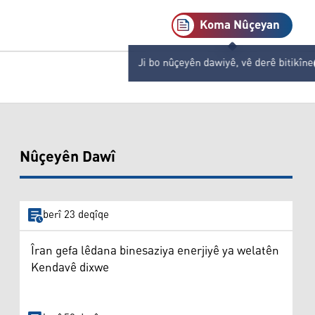
Koma Nûçeyan
Ji bo nûçeyên dawiyê, vê derê bitikîne
Nûçeyên Dawî
berî 23 deqîqe
Îran gefa lêdana binesaziya enerjiyê ya welatên
Kendavê dixwe