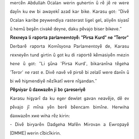
mercên Abdullah Ocalan werin guhertin û rê jê re were
dayîn ku ew bi awayekî azad kar bike. Karasu got: "Divê
Ocalan karibe peywendiya rasterast ligel gel, aliyên siyasî
û hemû beşên civakê deyne, daku pêvajo biser bikeve."
Rexneya li raporta parlamemtoyê: "Pirsa Kurd" ne "Teror"
Derbarê raporta Komîsyona Parlamentoyê de, Karasu
rexneyên tund girtin û got ku di raportê kêmasiyên mezin
hene û got: "Li şûna 'Pirsa Kurd', bikaranîna têgeha
'Teror' ne rast e. Divê navê vê pirsê bi zelalî were danîn û
bi wê hişmendiyê nêzîkatî were nîşandan."
Pêşniyar û daxwazên ji bo çareseriyê
Karasu hişyarî da ku eger dewlet gavan neavêje, dê ev
pêvajo jî mîna yên berê bêencam bimîne. Herwiha
daxwazên xwe wiha rêz kirin:
- Divê biryarên Dadgeha Mafên Mirovan a Ewropayê
(DMME) werin cîbicîkirin.