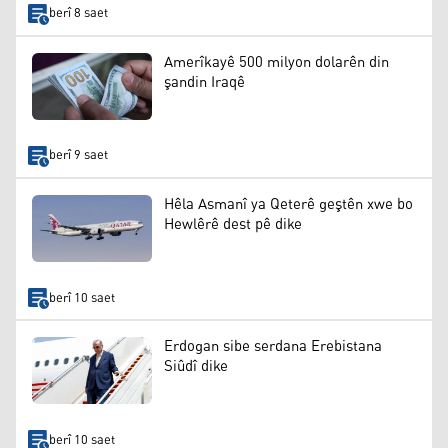
berî 8 saet
Amerîkayê 500 milyon dolarên din
şandin Iraqê
berî 9 saet
Hêla Asmanî ya Qeterê geştên xwe bo
Hewlêrê dest pê dike
berî 10 saet
Erdogan sibe serdana Erebistana
Siûdî dike
berî 10 saet