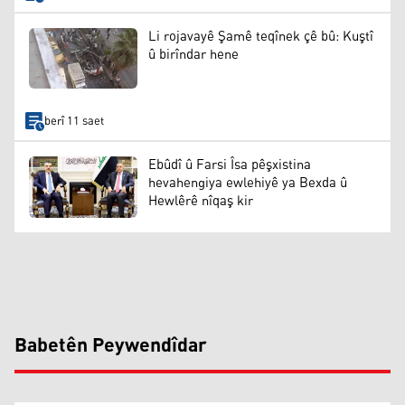
Li rojavayê Şamê teqînek çê bû: Kuştî
û birîndar hene
berî 11 saet
Ebûdî û Farsi Îsa pêşxistina
hevahengiya ewlehiyê ya Bexda û
Hewlêrê nîqaş kir
Babetên Peywendîdar