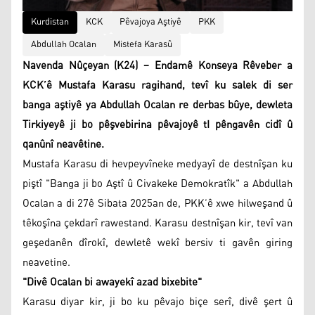
Kurdistan
KCK
Pêvajoya Aştiyê
PKK
Abdullah Ocalan
Mistefa Karasû
Navenda Nûçeyan (K24) – Endamê Konseya Rêveber a
KCK’ê Mustafa Karasu ragihand, tevî ku salek di ser
banga aştiyê ya Abdullah Ocalan re derbas bûye, dewleta
Tirkiyeyê ji bo pêşvebirina pêvajoyê tI pêngavên cidî û
qanûnî neavêtine.
Mustafa Karasu di hevpeyvîneke medyayî de destnîşan ku
piştî "Banga ji bo Aştî û Civakeke Demokratîk" a Abdullah
Ocalan a di 27ê Sibata 2025an de, PKK’ê xwe hilweşand û
têkoşîna çekdarî rawestand. Karasu destnîşan kir, tevî van
geşedanên dîrokî, dewletê wekî bersiv ti gavên giring
neavetine.
"Divê Ocalan bi awayekî azad bixebite"
Karasu diyar kir, ji bo ku pêvajo biçe serî, divê şert û