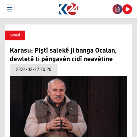
Open Menu
Siyasî
Karasu: Piştî salekê ji banga Ocalan,
dewletê ti pêngavên cidî neavêtine
2026-02-27 10:20