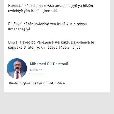
Kurdistan24 sedema rewşa amadebaşiyê ya hêzên
ewlehiyê yên Iraqê eşkere dike
Elî Zeydî hêzên ewlehiyê yên Iraqê xistin rewşa
amadebaşiyê
Dijwar Fayeq bo Parêzgarê Kerkûkê: Daxuyaniya te
şaşiyeke stratejî ye û madeya 140ê zindî ye
Mihemed Eli Destmalî
Nivîskar
Mihemed Eli Destmalî
Kurdên Rojava û hîleya Ehmed El-Şara