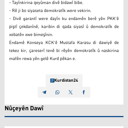
- Tayînkirina qeyûman divê bidawî bibe.
- Rê ji bo siyaseta demokratîk were vekirin.
- Divê garantî were dayîn ku endamên berê yên PKK'ê
piştî çekdanînê, karibin di qada siyasî û demokratîk de
xebatên xwe bimeşînin.
Endamê Konseya KCK'ê Mustafa Karasu di dawiyê de
tekez kir, çareserî tenê bi rêyên demokratîk û naskirina
mafên rewa yên gelê Kurd pêkan e.
Kurdistan24
Nûçeyên Dawî