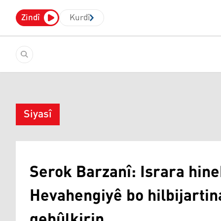
Zindî
Kurdî
Siyasî
Serok Barzanî: Israra hin
Hevahengiyê bo hilbijarti
qebûlkirin