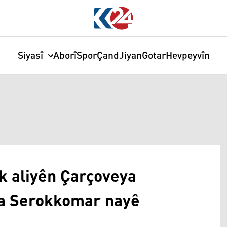
Siyasî
Aborî
Spor
Çand
Jiyan
Gotar
Hevpeyvîn
ek aliyên Çarçoveya
na Serokkomar nayê