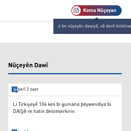
Koma Nûçeyan
Ji bo nûçeyên dawiyê, vê derê bitikîne
Nûçeyên Dawî
berî 2 saet
Li Tirkiyeyê 104 kes bi gumana peywendiya bi
DAIŞê re hatin desteserkirin