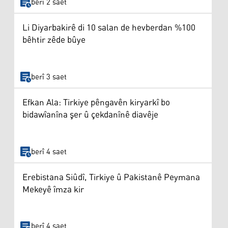
berî 2 saet
Li Diyarbakirê di 10 salan de hevberdan %100
bêhtir zêde bûye
berî 3 saet
Efkan Ala: Tirkiye pêngavên kiryarkî bo
bidawîanîna şer û çekdanînê diavêje
berî 4 saet
Erebistana Siûdî, Tirkiye û Pakistanê Peymana
Mekeyê îmza kir
berî 4 saet