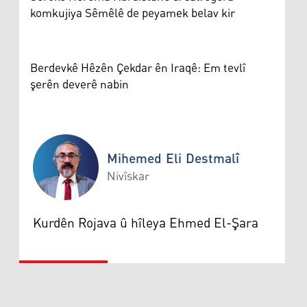
komkujiya Sêmêlê de peyamek belav kir
Berdevkê Hêzên Çekdar ên Iraqê: Em tevlî
şerên deverê nabin
Mihemed Eli Destmalî
Nivîskar
Mihemed Eli Destmalî
Kurdên Rojava û hîleya Ehmed El-Şara