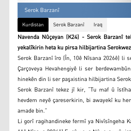
Serok Barzanî
Kurdistan
Serok Barzanî
Iraq
Navenda Nûçeyan (K24) - Serok Barzanî tek
yekalîkirin heta ku pirsa hilbijartina Serokwez
Serok Barzanî îro (În, 10ê Nîsana 2026ê) li s
Çarçoveya Hevahengiyê li ser berdewambûna
hinekên din li ser paşxistina hilbijartina Ser
Serok Barzanî tekez jî kir, “Tu maf û îstîh
hevdem neyê çareserkirin, bi awayekî ku he
amade bin.”
Li gorî ragihandineke fermî ya Nivîsîngeha 