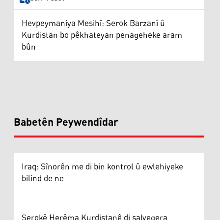
Hevpeymaniya Mesihî: Serok Barzanî û
Kurdistan bo pêkhateyan penageheke aram
bûn
Babetên Peywendîdar
Iraq: Sînorên me di bin kontrol û ewlehiyeke
bilind de ne
Serokê Herêma Kurdistanê di salvegera