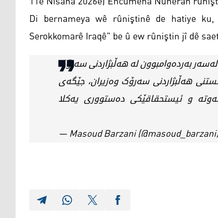
11ê Nîsana 2026ê) Encûmena Nûneran rûniştin
Di bernameya wê rûniştinê de hatiye ku, x
Serokkomarê Iraqê" be û ew rûniştin jî dê saet
لەسەر بەردەوامبوون لە هەڵبژاردنی سەرۆک
خستنی هەڵبژاردنی سەرۆک وەزیران، جێگەی
ەوتە و ئیستحقاقێکی دەستووری یەکلا
— Masoud Barzani (@masoud_barzani