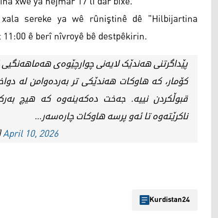
a xwe ya hejmar 17 li dar bixe.
ala sereke ya wê rûniştinê dê "Hilbijartina
 11:00 ê berî nîvroyê bê destpêkirin.
پێداگرتنی هەندێک لایەنی چوارچێوەی هەماهەنگیی 
کۆمار، کە هاوکات هەندێکی تر بەردەوامن لە دوا
قبوڵکردن نییە. جەخت دەکەینەوە کە هیچ بەرک
ناکرێتەوە تا ئەو پرسە هاوکات چارەسەر…
)
April 10, 2026
Kurdistan24