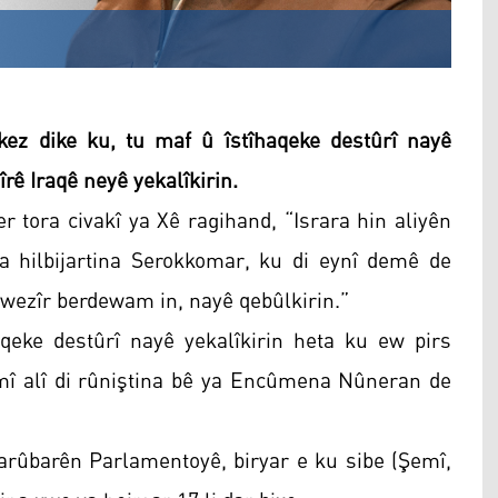
ez dike ku, tu maf û îstîhaqeke destûrî nayê
îrê Iraqê neyê yekalîkirin.
er tora civakî ya Xê ragihand, “Israra hin aliyên
 hilbijartina Serokkomar, ku di eynî demê de
okwezîr berdewam in, nayê qebûlkirin.”
aqeke destûrî nayê yekalîkirin heta ku ew pirs
mî alî di rûniştina bê ya Encûmena Nûneran de
Karûbarên Parlamentoyê, biryar e ku sibe (Şemî,