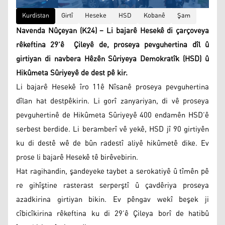
Kurdistan
Girtî
Heseke
HSD
Kobanê
Şam
Navenda Nûçeyan (K24) – Li bajarê Hesekê di çarçoveya
rêkeftina 29’ê Çileyê de, proseya pevguhertina dîl û
girtiyan di navbera Hêzên Sûriyeya Demokratîk (HSD) û
Hikûmeta Sûriyeyê de dest pê kir.
Li bajarê Hesekê îro 11ê Nîsanê proseya pevguhertina
dîlan hat destpêkirin. Li gorî zanyariyan, di vê proseya
pevguhertinê de Hikûmeta Sûriyeyê 400 endamên HSD’ê
serbest berdide. Li beramberî vê yekê, HSD jî 90 girtiyên
ku di destê wê de bûn radestî aliyê hikûmetê dike. Ev
prose li bajarê Hesekê tê birêvebirin.
Hat ragihandin, şandeyeke taybet a serokatiyê û tîmên pê
re gihîştine rasterast serperştî û çavdêriya proseya
azadkirina girtiyan bikin. Ev pêngav wekî beşek ji
cîbicîkirina rêkeftina ku di 29’ê Çileya borî de hatibû