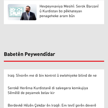
Hevpeymaniya Mesihî: Serok Barzanî
û Kurdistan bo pêkhateyan
penageheke aram bûn
Babetên Peywendîdar
Iraq: Sînorên me di bin kontrol û ewlehiyeke bilind de ne
Serokê Herêma Kurdistanê di salvegera komkujiya
Sêmêlê de peyamek belav kir
Berdevkê Hêzên Çekdar ên Iraqê: Em tevlî şerên deverê