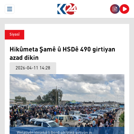
Open Menu
Siyasî
Hikûmeta Şamê û HSDê 490 girtiyan
azad dikin
2026-04-11 14:28
Welatiyên Hesekê li bend gihîştina girtiyan in