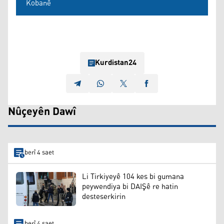
Kobanê
Kurdistan24
Nûçeyên Dawî
berî 4 saet
Li Tirkiyeyê 104 kes bi gumana
peywendiya bi DAIŞê re hatin
desteserkirin
berî 4 saet