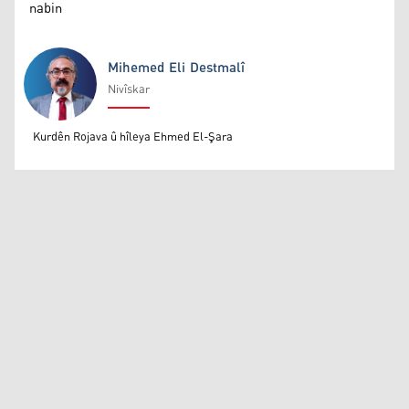
nabin
Mihemed Eli Destmalî
Nivîskar
Mihemed Eli Destmalî
Kurdên Rojava û hîleya Ehmed El-Şara