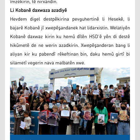
îmzekirin, tê nirxandin.
Li Kobanê daxwaza azadiyê
Hevdem digel destpêkirina pevguhertinê li Hesekê, li
bajarê Kobanê jî xwepêşandanek hat lidarxistin. Welatiyên
Kobanê daxwaz kirin ku hemû dîlên HSD’ê yên di destê
hikûmetê de ne werin azadkirin. Xwepêşanderan bang li
aliyan kir ku pabendî rêkeftinan bin, daku hemû girtî bi
silametî vegerin nava malbatên xwe.