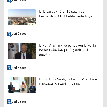
Li Diyarbakirê di 10 salan de
hevberdan %100 bêhtir zêde bûye
berî 5 saet
Efkan Ala: Tirkiye pêngavên kiryarkî
bo bidawîanîna şer û çekdanînê
diavêje
berî 5 saet
Erebistana Siûdî, Tirkiye û Pakistanê
Peymana Mekeyê îmza kir
berî 6 saet