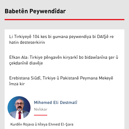
Babetên Peywendîdar
Li Tirkiyeyê 104 kes bi gumana peywendiya bi DAIŞê re
hatin desteserkirin
Efkan Ala: Tirkiye pêngavên kiryarkî bo bidawîanîna şer û
çekdanînê diavêje
Erebistana Siûdî, Tirkiye û Pakistanê Peymana Mekeyê
îmza kir
Mihemed Eli Destmalî
Nivîskar
Mihemed Eli Destmalî
Kurdên Rojava û hîleya Ehmed El-Şara