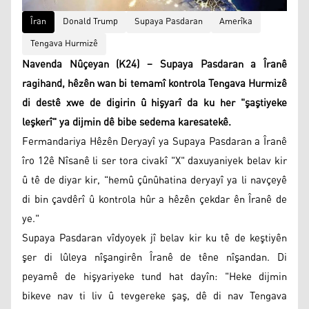
Îran
Donald Trump
Supaya Pasdaran
Amerîka
Tengava Hurmizê
Navenda Nûçeyan (K24) – Supaya Pasdaran a Îranê
ragihand, hêzên wan bi temamî kontrola Tengava Hurmizê
di destê xwe de digirin û hişyarî da ku her "şaştiyeke
leşkerî" ya dijmin dê bibe sedema karesatekê.
Fermandariya Hêzên Deryayî ya Supaya Pasdaran a Îranê
îro 12ê Nîsanê li ser tora civakî "X" daxuyaniyek belav kir
û tê de diyar kir, "hemû çûnûhatina deryayî ya li navçeyê
di bin çavdêrî û kontrola hûr a hêzên çekdar ên Îranê de
ye."
Supaya Pasdaran vîdyoyek jî belav kir ku tê de keştiyên
şer di lûleya nîşangirên Îranê de têne nîşandan. Di
peyamê de hişyariyeke tund hat dayîn: "Heke dijmin
bikeve nav ti liv û tevgereke şaş, dê di nav Tengava