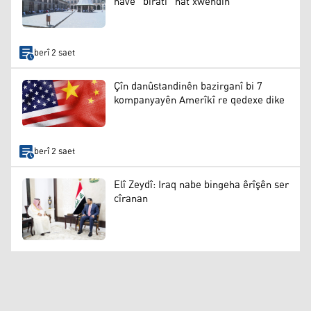
navê “biratî” hat xwendin
berî 2 saet
Çîn danûstandinên bazirganî bi 7
kompanyayên Amerîkî re qedexe dike
berî 2 saet
Elî Zeydî: Iraq nabe bingeha êrîşên ser
cîranan