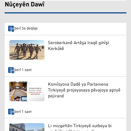
Nûçeyên Dawî
berî 34 deqîqe
Serokerkanê Artêşa Iraqê gihîşt
Kerkûkê
berî 1 saet
Komîsyona Dadê ya Parlamena
Tirkiyeyê projeyasaya pêvajoya aştiyê
pejirand
berî 1 saet
Li mizgeftên Tirkiyeyê xutbeya bi