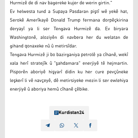
Hurmizê de di nav bagereke kujer de werin girtin."
Ev helwesta tund a Supaya Pasdaran piştî wê yekê hat,
Serokê Amerîkayê Donald Trump fermana dorpêçkirina
deryayî ya li ser Tengava Hurmizê da. Ev biryara
Washingtonê, aloziyên di navbera her du welatan de
gihand qonaxeke nû û metirsîdar.
Tengava Hurmizê ji bo bazirganiya petrolê ya cîhanê, wekî
xala herî stratejîk û "şahdamara" enerjiyê tê hejmartin.
Pisporên aboriyê hişyarî didin ku her cure pevçûneke
leşkerî li vê navçeyê, dê metirsiyeke mezin li ser ewlehiya
enerjiyê û aboriya hemû cîhanê çêbike.
Kurdistan24