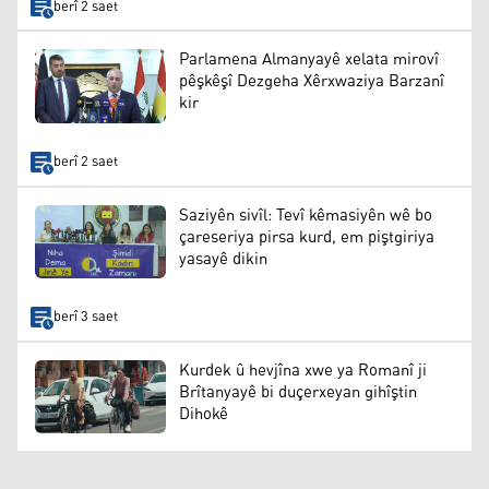
berî 2 saet
Parlamena Almanyayê xelata mirovî
pêşkêşî Dezgeha Xêrxwaziya Barzanî
kir
berî 2 saet
Saziyên sivîl: Tevî kêmasiyên wê bo
çareseriya pirsa kurd, em piştgiriya
yasayê dikin
berî 3 saet
Kurdek û hevjîna xwe ya Romanî ji
Brîtanyayê bi duçerxeyan gihîştin
Dihokê