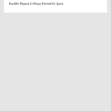
Mihemed Eli Destmalî
Kurdên Rojava û hîleya Ehmed El-Şara