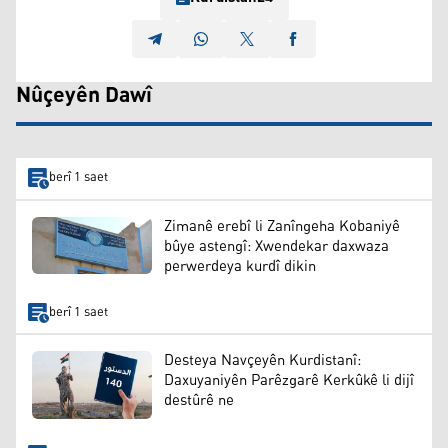
Nûçeyên Dawî
berî 1 saet
Zimanê erebî li Zanîngeha Kobaniyê
bûye astengî: Xwendekar daxwaza
perwerdeya kurdî dikin
berî 1 saet
Desteya Navçeyên Kurdistanî:
Daxuyaniyên Parêzgarê Kerkûkê li dijî
destûrê ne