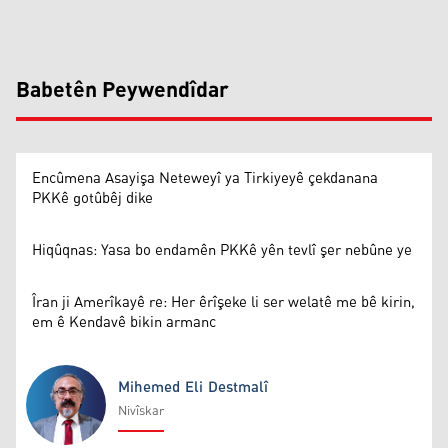
Babetên Peywendîdar
Encûmena Asayişa Neteweyî ya Tirkiyeyê çekdanana
PKKê gotûbêj dike
Hiqûqnas: Yasa bo endamên PKKê yên tevlî şer nebûne ye
Îran ji Amerîkayê re: Her êrîşeke li ser welatê me bê kirin,
em ê Kendavê bikin armanc
Mihemed Eli Destmalî
Nivîskar