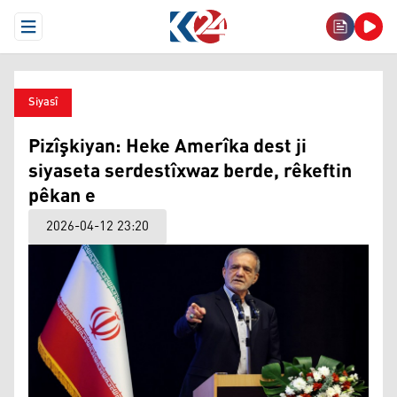
Open Menu
Siyasî
Pizîşkiyan: Heke Amerîka dest ji
siyaseta serdestîxwaz berde, rêkeftin
pêkan e
2026-04-12 23:20