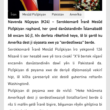
Îran
Mesûd Pizîşkiyan
Pakistan
Amerîka
Navenda Nûçeyan (K24) – Serokkomarê Îranê Mesûd
Pizîşkiyan ragihand, her çend danûstandinên Îslamabadê
bê encam bû jî, hîn derfeta rêkeftinê heye, lê bi şertê ku
Amerîka dest ji siyaseta xwe ya "serdestîxwaz" berde.
Serokkomarê Îranê Mesûd Pizîşkiyan îro yekşemê 12ê
Nîsanê li ser hesabê xwe yê tora civakî "X"ê bertek nîşanî
encamên danûstandinên dawî yên li Pakistanê da.
Pizîşkiyan di peyama xwe de deriyê dîplomasiyê vekirî
hişt, lê kilîta çareseriyê xist destê guhertina reftarên
Washingtonê.
Pizîşkiyan di peyama xwe de nivîsî: "Heke hikûmeta
Amerîkayê dest ji serdestîxwaziyê (totalîtarîzm) berde û
rêz li mafên gelê Îranê bigire, bêguman rêyên gihîştina bi