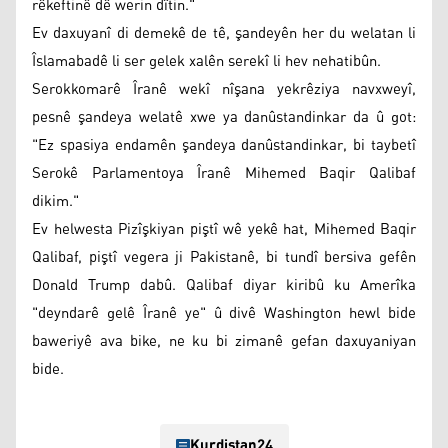
rêkeftinê dê werin dîtin."
Ev daxuyanî di demekê de tê, şandeyên her du welatan li
Îslamabadê li ser gelek xalên serekî li hev nehatibûn.
Serokkomarê Îranê wekî nîşana yekrêziya navxweyî,
pesnê şandeya welatê xwe ya danûstandinkar da û got:
"Ez spasiya endamên şandeya danûstandinkar, bi taybetî
Serokê Parlamentoya Îranê Mihemed Baqir Qalibaf
dikim."
Ev helwesta Pizîşkiyan piştî wê yekê hat, Mihemed Baqir
Qalibaf, piştî vegera ji Pakistanê, bi tundî bersiva gefên
Donald Trump dabû. Qalibaf diyar kiribû ku Amerîka
"deyndarê gelê Îranê ye" û divê Washington hewl bide
baweriyê ava bike, ne ku bi zimanê gefan daxuyaniyan
bide.
Kurdistan24