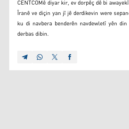
CENTCOMê diyar kir, ev dorpêç dê bi awayekî 
Îranê ve diçin yan jî jê derdikevin were sepa
ku di navbera benderên navdewletî yên din
derbas dibin.