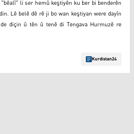
"bêalî" li ser hemû keştiyên ku ber bi benderên
ndin. Lê belê dê rê ji bo wan keştiyan were dayîn
 de diçin û tên û tenê di Tengava Hurmuzê re
Kurdistan24