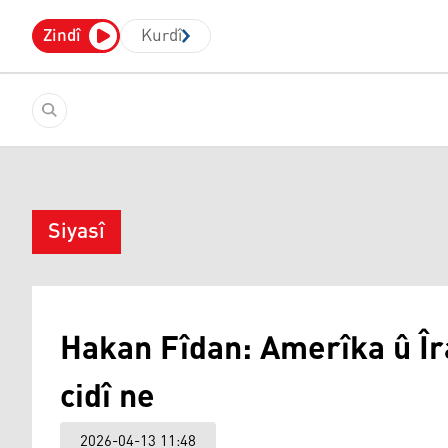
Zindî
Kurdî
Siyasî
Hakan Fîdan: Amerîka û Îr
cidî ne
2026-04-13 11:48