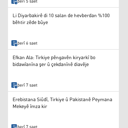
berî 5 saet
Li Diyarbakirê di 10 salan de hevberdan %100
bêhtir zêde bûye
berî 6 saet
Efkan Ala: Tirkiye pêngavên kiryarkî bo
bidawîanîna şer û çekdanînê diavêje
berî 7 saet
Erebistana Siûdî, Tirkiye û Pakistanê Peymana
Mekeyê îmza kir
berî 7 saet