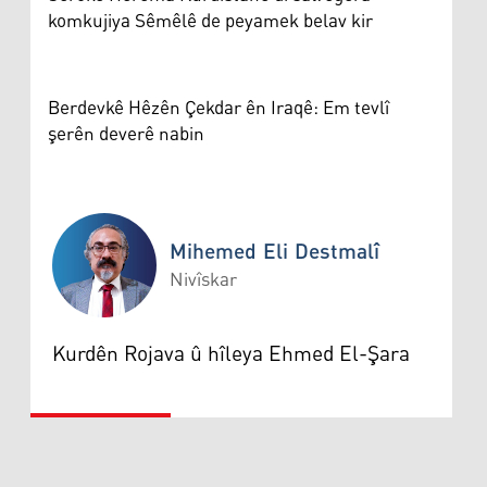
komkujiya Sêmêlê de peyamek belav kir
Berdevkê Hêzên Çekdar ên Iraqê: Em tevlî
şerên deverê nabin
Mihemed Eli Destmalî
Nivîskar
Mihemed Eli Destmalî
Kurdên Rojava û hîleya Ehmed El-Şara