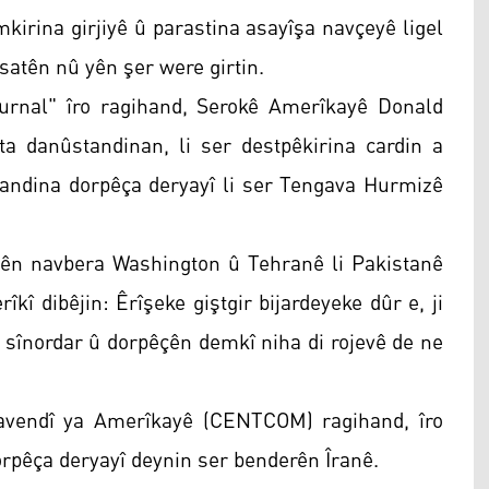
mkirina girjiyê û parastina asayîşa navçeyê ligel
esatên nû yên şer were girtin.
ournal" îro ragihand, Serokê Amerîkayê Donald
a danûstandinan, li ser destpêkirina cardin a
sepandina dorpêça deryayî li ser Tengava Hurmizê
nên navbera Washington û Tehranê li Pakistanê
kî dibêjin: Êrîşeke giştgir bijardeyeke dûr e, ji
n sînordar û dorpêçên demkî niha di rojevê de ne
avendî ya Amerîkayê (CENTCOM) ragihand, îro
rpêça deryayî deynin ser benderên Îranê.