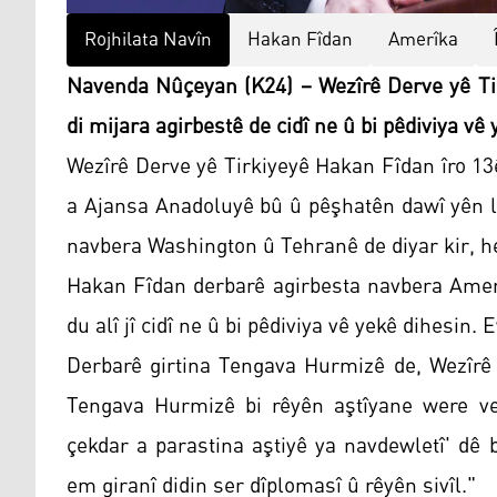
Rojhilata Navîn
Hakan Fîdan
Amerîka
Navenda Nûçeyan (K24) – Wezîrê Derve yê Ti
di mijara agirbestê de cidî ne û bi pêdiviya vê
Wezîrê Derve yê Tirkiyeyê Hakan Fîdan îro 1
a Ajansa Anadoluyê bû û pêşhatên dawî yên l
navbera Washington û Tehranê de diyar kir, her 
Hakan Fîdan derbarê agirbesta navbera Amerî
du alî jî cidî ne û bi pêdiviya vê yekê dihesin.
Derbarê girtina Tengava Hurmizê de, Wezîrê
Tengava Hurmizê bi rêyên aştîyane were vek
çekdar a parastina aştiyê ya navdewletî' dê
em giranî didin ser dîplomasî û rêyên sivîl."