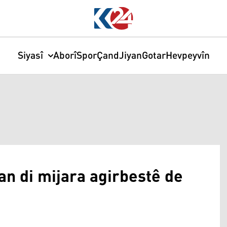
Siyasî
Aborî
Spor
Çand
Jiyan
Gotar
Hevpeyvîn
an di mijara agirbestê de