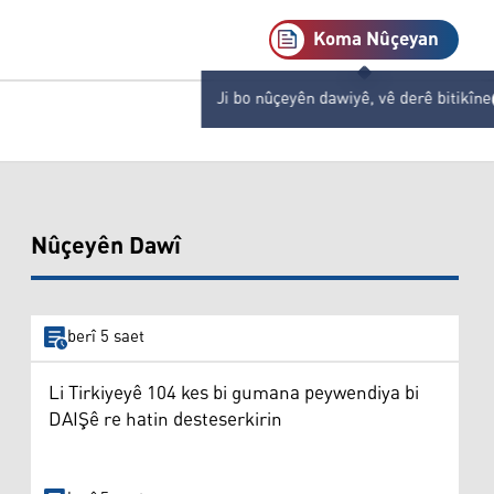
Koma Nûçeyan
Ji bo nûçeyên dawiyê, vê derê bitikîne
Nûçeyên Dawî
berî 5 saet
Li Tirkiyeyê 104 kes bi gumana peywendiya bi
DAIŞê re hatin desteserkirin