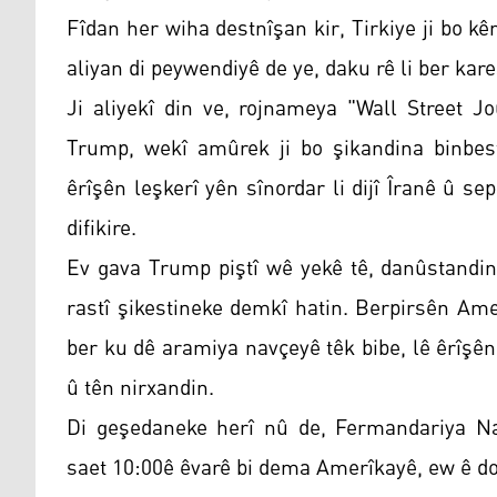
Fîdan her wiha destnîşan kir, Tirkiye ji bo kê
aliyan di peywendiyê de ye, daku rê li ber kar
Ji aliyekî din ve, rojnameya "Wall Street J
Trump, wekî amûrek ji bo şikandina binbest
êrîşên leşkerî yên sînordar li dijî Îranê û 
difikire.
Ev gava Trump piştî wê yekê tê, danûstandi
rastî şikestineke demkî hatin. Berpirsên Amerî
ber ku dê aramiya navçeyê têk bibe, lê êrîşê
û tên nirxandin.
Di geşedaneke herî nû de, Fermandariya N
saet 10:00ê êvarê bi dema Amerîkayê, ew ê do