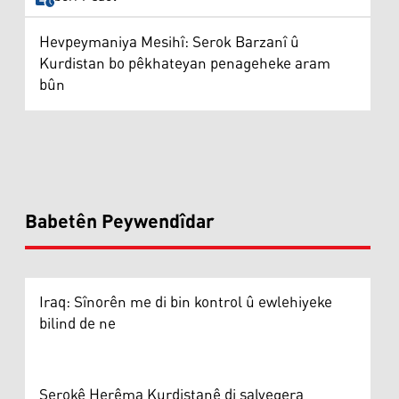
Hevpeymaniya Mesihî: Serok Barzanî û
Kurdistan bo pêkhateyan penageheke aram
bûn
Babetên Peywendîdar
Iraq: Sînorên me di bin kontrol û ewlehiyeke
bilind de ne
Serokê Herêma Kurdistanê di salvegera