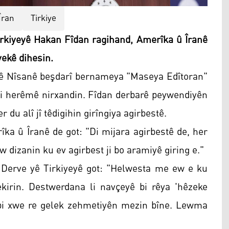
Îran
Tirkiye
rkiyeyê Hakan Fîdan ragihand, Amerîka û Îranê
 yekê dihesin.
3ê Nîsanê beşdarî bernameya "Maseya Edîtoran"
i herêmê nirxandin. Fîdan derbarê peywendiyên
du alî jî têdigihin girîngiya agirbestê.
ka û Îranê de got: "Di mijara agirbestê de, her
 Ew dizanin ku ev agirbest ji bo aramiyê giring e."
 Derve yê Tirkiyeyê got: "Helwesta me ew e ku
irin. Destwerdana li navçeyê bi rêya 'hêzeke
 bi xwe re gelek zehmetiyên mezin bîne. Lewma