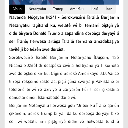
Cîhan
Netanyahu
Trump
Amerîka
Îsraîl
Îran
Navenda Nûçeyan (K24) - Serokwezîrê Îsraîlê Benjamin
Netanyahu ragihand ku, welatê wî bi temamî piştgiriyê
dide biryara Donald Trump a sepandina dorpêça deryayî li
ser Îranê; herwesa artêşa Îsraîlê fermana amadebaşiya
tavilê ji bo hêzên xwe derxist.
Serokwezîrê Îsraîlê Benjamin Netanyahu (Duşem, 13ê
Nîsana 2026ê) di destpêka civîna heftiyane ya hikûmeta
xwe de eşkere kir ku, Cîgirê Serokê Amerîkayê J.D. Vance
li roja Yekşemê rasterast piştî çûna xwe ya ji Pakistanê bi
telefonê bi wî re axiviye û zanyarên hûr li ser şikestina
danûstandinên Îslamabadê dane wî.
Benjamin Netanyahu herwesa got: "Ji ber ku Îranê qanûn
şikandin, Serok Trump biryar da ku dorpêça deryayî bixe
ser wî welatî. Em piştgiriyê didin vê helwesta tund û