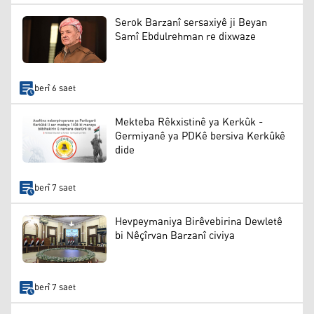
Serok Barzanî sersaxiyê ji Beyan
Samî Ebdulrehman re dixwaze
berî 6 saet
Mekteba Rêkxistinê ya Kerkûk -
Germiyanê ya PDKê bersiva Kerkûkê
dide
berî 7 saet
Hevpeymaniya Birêvebirina Dewletê
bi Nêçîrvan Barzanî civiya
berî 7 saet