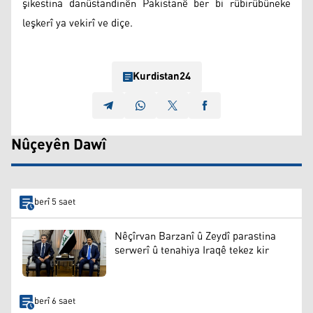
şikestina danûstandinên Pakistanê ber bi rûbirûbûneke
leşkerî ya vekirî ve diçe.
Kurdistan24
Nûçeyên Dawî
berî 5 saet
Nêçîrvan Barzanî û Zeydî parastina
serwerî û tenahiya Iraqê tekez kir
berî 6 saet