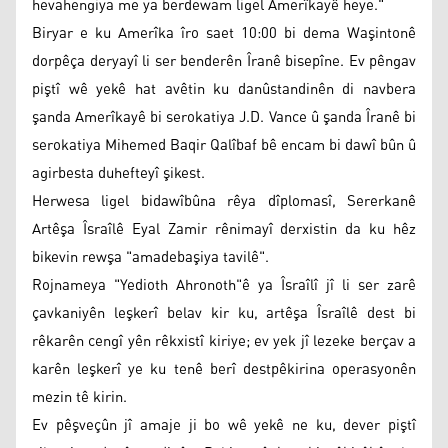
hevahengiya me ya berdewam ligel Amerîkayê heye."
Biryar e ku Amerîka îro saet 10:00 bi dema Waşintonê
dorpêça deryayî li ser benderên Îranê bisepîne. Ev pêngav
piştî wê yekê hat avêtin ku danûstandinên di navbera
şanda Amerîkayê bi serokatiya J.D. Vance û şanda Îranê bi
serokatiya Mihemed Baqir Qalîbaf bê encam bi dawî bûn û
agirbesta duhefteyî şikest.
Herwesa ligel bidawîbûna rêya dîplomasî, Sererkanê
Artêşa Îsraîlê Eyal Zamir rênimayî derxistin da ku hêz
bikevin rewşa "amadebaşiya tavilê".
Rojnameya "Yedioth Ahronoth"ê ya Îsraîlî jî li ser zarê
çavkaniyên leşkerî belav kir ku, artêşa Îsraîlê dest bi
rêkarên cengî yên rêkxistî kiriye; ev yek jî lezeke berçav a
karên leşkerî ye ku tenê berî destpêkirina operasyonên
mezin tê kirin.
Ev pêşveçûn jî amaje ji bo wê yekê ne ku, dever piştî