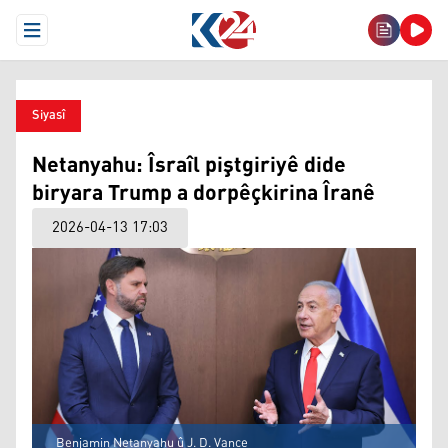
Open Menu
Siyasî
Netanyahu: Îsraîl piştgiriyê dide
biryara Trump a dorpêçkirina Îranê
2026-04-13 17:03
Benjamin Netanyahu û J. D. Vance