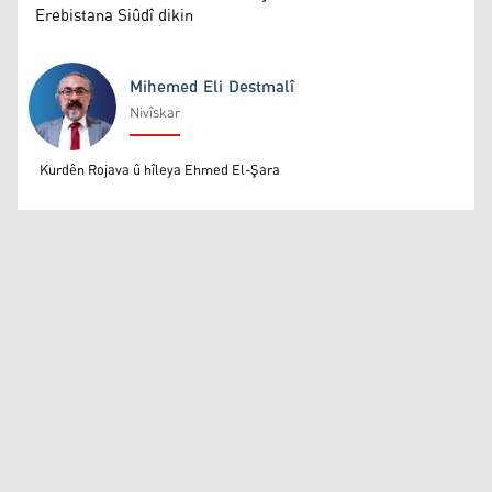
Erebistana Siûdî dikin
Mihemed Eli Destmalî
Nivîskar
Mihemed Eli Destmalî
Kurdên Rojava û hîleya Ehmed El-Şara