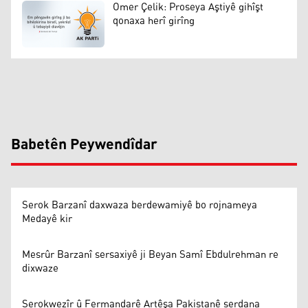
Omer Çelik: Proseya Aştiyê gihîşt
qonaxa herî girîng
Babetên Peywendîdar
Serok Barzanî daxwaza berdewamiyê bo rojnameya
Medayê kir
Mesrûr Barzanî sersaxiyê ji Beyan Samî Ebdulrehman re
dixwaze
Serokwezîr û Fermandarê Artêşa Pakistanê serdana