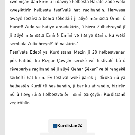
xwe nîşan dan kirin û li dawiyê helbesta Haratê Zade wekî
xweşiktirîn helbesta festîvalê hat ragihandin. Herwesa
awayê festîvala behra têkelkirî ji aliyê mamosta Omer û
Haratê Zade ve hatiye amadekirin, û hizra Zulbehreynê jî
ji aliyê mamosta Emînê Emînî ve hatiye danîn, ku wekî
sembola Zulbehreynê' tê naskirin."
Festîvala Edebî ya Kurdistana Mezin ji 28 helbestvanan
pêk hatibû, ku Rizgar Çawşîn serokê wê festîvalê bû û
rêveberiya ragihandinê ji aliyê Qehar Şêxanî ve bi rengekê
serkeftî hat kirin. Ev festîval wekî parek ji dîroka nû ya
helbestên Kurdî tê hesibandin, ji ber ku afirandin, hizirên
nû û hevgirtina helbestvanên hemî parçeyên Kurdistanê
vegirtibûn.
Kurdistan24