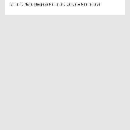
Siyamend Brim
Ziman û Nivîs: Nexşeya Ramanê û Lengerê Nasnameyê