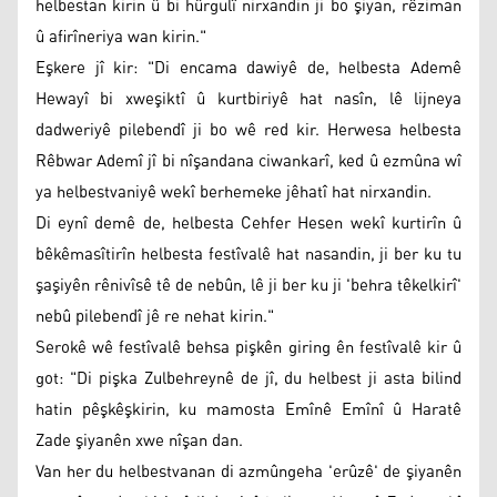
helbestan kirin û bi hûrgulî nirxandin ji bo şiyan, rêziman
û afirîneriya wan kirin."
Eşkere jî kir: "Di encama dawiyê de, helbesta Ademê
Hewayî bi xweşiktî û kurtbiriyê hat nasîn, lê lijneya
dadweriyê pilebendî ji bo wê red kir. Herwesa helbesta
Rêbwar Ademî jî bi nîşandana ciwankarî, ked û ezmûna wî
ya helbestvaniyê wekî berhemeke jêhatî hat nirxandin.
Di eynî demê de, helbesta Cehfer Hesen wekî kurtirîn û
bêkêmasîtirîn helbesta festîvalê hat nasandin, ji ber ku tu
şaşiyên rênivîsê tê de nebûn, lê ji ber ku ji 'behra têkelkirî'
nebû pilebendî jê re nehat kirin."
Serokê wê festîvalê behsa pişkên giring ên festîvalê kir û
got: "Di pişka Zulbehreynê de jî, du helbest ji asta bilind
hatin pêşkêşkirin, ku mamosta Emînê Emînî û Haratê
Zade şiyanên xwe nîşan dan.
Van her du helbestvanan di azmûngeha 'erûzê' de şiyanên