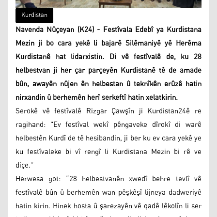
Kurdistan
Navenda Nûçeyan (K24) - Festîvala Edebî ya Kurdistana
Mezin ji bo cara yekê li bajarê Silêmaniyê yê Herêma
Kurdistanê hat lidarxistin. Di vê festîvalê de, ku 28
helbestvan ji her çar parçeyên Kurdistanê tê de amade
bûn, awayên nûjen ên helbestan û teknîkên erûzê hatin
nirxandin û berhemên herî serkeftî hatin xelatkirin.
Serokê vê festîvalê Rizgar Çawşîn ji Kurdistan24ê re
ragihand: "Ev festîval wekî pêngaveke dîrokî di warê
helbestên Kurdî de tê hesibandin, ji ber ku ev cara yekê ye
ku festîvaleke bi vî rengî li Kurdistana Mezin bi rê ve
diçe.”
Herwesa got: “28 helbestvanên xwedî behre tevlî vê
festîvalê bûn û berhemên wan pêşkêşî lijneya dadweriyê
hatin kirin. Hinek hosta û şarezayên vê qadê lêkolîn li ser