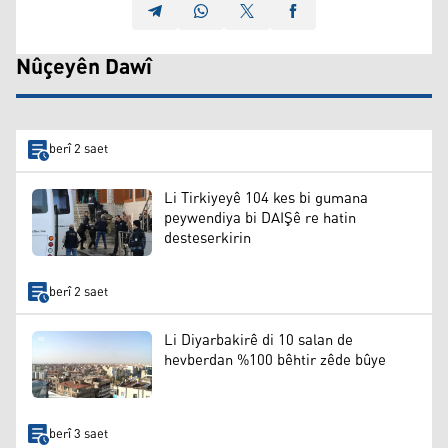
Nûçeyên Dawî
berî 2 saet
Li Tirkiyeyê 104 kes bi gumana
peywendiya bi DAIŞê re hatin
desteserkirin
berî 2 saet
Li Diyarbakirê di 10 salan de
hevberdan %100 bêhtir zêde bûye
berî 3 saet