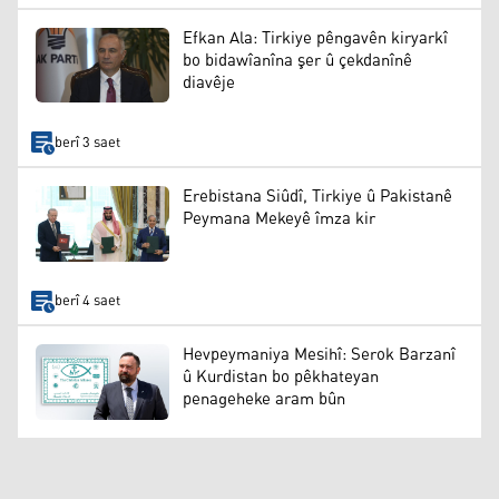
Efkan Ala: Tirkiye pêngavên kiryarkî
bo bidawîanîna şer û çekdanînê
diavêje
berî 3 saet
Erebistana Siûdî, Tirkiye û Pakistanê
Peymana Mekeyê îmza kir
berî 4 saet
Hevpeymaniya Mesihî: Serok Barzanî
û Kurdistan bo pêkhateyan
penageheke aram bûn