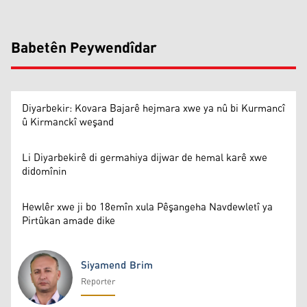
Babetên Peywendîdar
Diyarbekir: Kovara Bajarê hejmara xwe ya nû bi Kurmancî
û Kirmanckî weşand
Li Diyarbekirê di germahiya dijwar de hemal karê xwe
didomînin
Hewlêr xwe ji bo 18emîn xula Pêşangeha Navdewletî ya
Pirtûkan amade dike
Siyamend Brim
Reporter