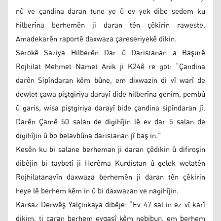
nû ve çandina daran tune ye û ev yek dibe sedem ku
hilberîna berhemên ji daran tên çêkirin raweste.
Amadekarên raportê daxwaza çareseriyekê dikin.
Serokê Saziya Hilberên Dar û Daristanan a Başurê
Rojhilat Mehmet Namet Anik ji K24ê re got: “Çandina
darên Sipîndaran kêm bûne, em dixwazin di vî warî de
dewlet çawa piştgiriya darayî dide hilberîna genim, pembû
û garis, wisa piştgiriya darayî bide çandina sipîndaran jî.
Darên Çamê 50 salan de digihîjin lê ev dar 5 salan de
digihîjin û bo belavbûna daristanan jî baş in.”
Kesên ku bi salane berheman ji daran çêdikin û difiroşin
dibêjin bi taybetî ji Herêma Kurdistan û gelek welatên
Rojhilatanavîn daxwaza berhemên ji daran tên çêkirin
heye lê berhem kêm in û bi daxwazan ve nagihîjin.
Karsaz Derwêş Yalçinkaya dibêje: “Ev 47 sal in ez vî karî
dikim, ti caran berhem evqasî kêm nebibun, em berhem