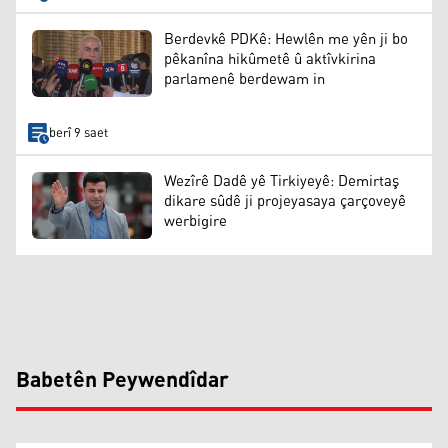
Berdevkê PDKê: Hewlên me yên ji bo
pêkanîna hikûmetê û aktîvkirina
parlamenê berdewam in
berî 9 saet
Wezîrê Dadê yê Tirkiyeyê: Demirtaş
dikare sûdê ji projeyasaya çarçoveyê
werbigire
Babetên Peywendîdar