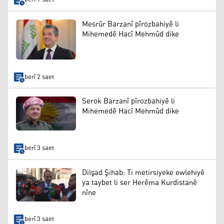
Mesrûr Barzanî pîrozbahiyê li
Mihemedê Hacî Mehmûd dike
berî 2 saet
Serok Barzanî pîrozbahiyê li
Mihemedê Hacî Mehmûd dike
berî 3 saet
Dilşad Şihab: Ti metirsiyeke ewlehiyê
ya taybet li ser Herêma Kurdistanê
nîne
berî 3 saet