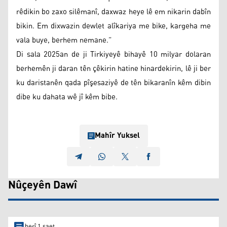
rêdikin bo zaxo silêmanî, daxwaz heye lê em nikarin dabîn
bikin. Em dixwazin dewlet alîkariya me bike, kargeha me
vala buye, berhem nemane.”
Di sala 2025an de ji Tirkiyeyê bihayê 10 milyar dolaran
berhemên ji daran tên çêkirin hatine hinardekirin, lê ji ber
ku daristanên qada pîşesaziyê de tên bikaranîn kêm dibin
dibe ku dahata wê jî kêm bibe.
Mahîr Yuksel
Nûçeyên Dawî
berî 1 saet