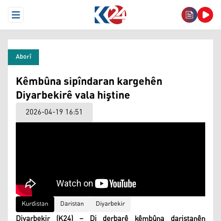
Open Menu
Aborî
Kêmbûna sipîndaran kargehên
Diyarbekirê vala hiştine
2026-04-19 16:51
Kurdistan
Daristan
Diyarbekir
Diyarbekir (K24) – Di derbarê kêmbûna daristanên