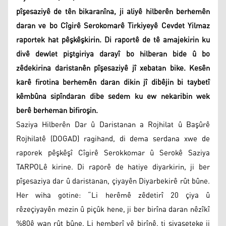
pîşesaziyê de tên bikaranîna, ji aliyê hilberên berhemên
daran ve bo Cîgirê Serokomarê Tirkiyeyê Cevdet Yilmaz
raportek hat pêşkêşkirin. Di raportê de tê amajekirin ku
divê dewlet piştgiriya darayî bo hilberan bide û bo
zêdekirina daristanên pîşesaziyê jî xebatan bike. Kesên
karê firotina berhemên daran dikin jî dibêjin bi taybetî
kêmbûna sipîndaran dibe sedem ku ew nekaribin wek
berê berheman bifiroşin.
Saziya Hilberên Dar û Daristanan a Rojhilat û Başûrê
Rojhilatê (DOGAD) ragihand, di dema serdana xwe de
raporek pêşkêşî Cîgirê Serokkomar û Serokê Saziya
TARPOLê kirine. Di raporê de hatiye diyarkirin, ji ber
pîşesaziya dar û daristanan, çiyayên Diyarbekirê rût bûne.
Her wiha gotine: “Li herêmê zêdetirî 20 çiya û
rêzeçiyayên mezin û piçûk hene, ji ber birîna daran nêzîkî
%80ê wan rût bûne. Li hemberî vê birînê, ti siyaseteke ji