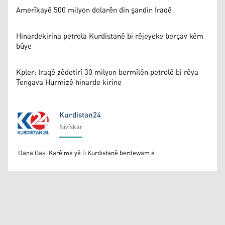
Amerîkayê 500 milyon dolarên din şandin Iraqê
Hinardekirina petrola Kurdistanê bi rêjeyeke berçav kêm
bûye
Kpler: Iraqê zêdetirî 30 milyon bermîlên petrolê bi rêya
Tengava Hurmizê hinarde kirine
Kurdistan24
Nivîskar
Kurdistan24
Dana Gas: Karê me yê li Kurdistanê berdewam e