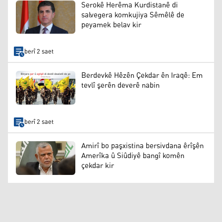
Serokê Herêma Kurdistanê di
salvegera komkujiya Sêmêlê de
peyamek belav kir
berî 2 saet
Berdevkê Hêzên Çekdar ên Iraqê: Em
tevlî şerên deverê nabin
berî 2 saet
Amirî bo paşxistina bersivdana êrîşên
Amerîka û Siûdiyê bangî komên
çekdar kir