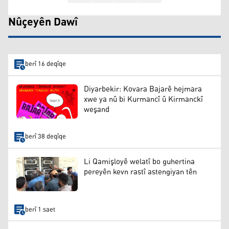
Nûçeyên Dawî
berî 16 deqîqe
Diyarbekir: Kovara Bajarê hejmara
xwe ya nû bi Kurmancî û Kirmanckî
weşand
berî 38 deqîqe
Li Qamişloyê welatî bo guhertina
pereyên kevn rastî astengiyan tên
berî 1 saet