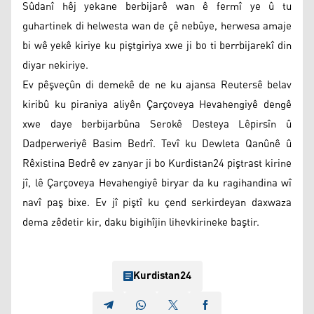
Sûdanî hêj yekane berbijarê wan ê fermî ye û tu
guhartinek di helwesta wan de çê nebûye, herwesa amaje
bi wê yekê kiriye ku piştgiriya xwe ji bo ti berrbijarekî din
diyar nekiriye.
Ev pêşveçûn di demekê de ne ku ajansa Reutersê belav
kiribû ku piraniya aliyên Çarçoveya Hevahengiyê dengê
xwe daye berbijarbûna Serokê Desteya Lêpirsîn û
Dadperweriyê Basim Bedrî. Tevî ku Dewleta Qanûnê û
Rêxistina Bedrê ev zanyar ji bo Kurdistan24 piştrast kirine
jî, lê Çarçoveya Hevahengiyê biryar da ku ragihandina wî
navî paş bixe. Ev jî piştî ku çend serkirdeyan daxwaza
dema zêdetir kir, daku bigihîjin lihevkirineke baştir.
Kurdistan24