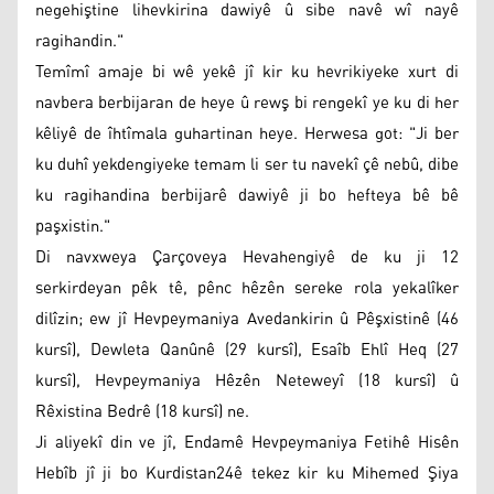
negehiştine lihevkirina dawiyê û sibe navê wî nayê
ragihandin."
Temîmî amaje bi wê yekê jî kir ku hevrikiyeke xurt di
navbera berbijaran de heye û rewş bi rengekî ye ku di her
kêliyê de îhtîmala guhartinan heye. Herwesa got: "Ji ber
ku duhî yekdengiyeke temam li ser tu navekî çê nebû, dibe
ku ragihandina berbijarê dawiyê ji bo hefteya bê bê
paşxistin."
Di navxweya Çarçoveya Hevahengiyê de ku ji 12
serkirdeyan pêk tê, pênc hêzên sereke rola yekalîker
dilîzin; ew jî Hevpeymaniya Avedankirin û Pêşxistinê (46
kursî), Dewleta Qanûnê (29 kursî), Esaîb Ehlî Heq (27
kursî), Hevpeymaniya Hêzên Neteweyî (18 kursî) û
Rêxistina Bedrê (18 kursî) ne.
Ji aliyekî din ve jî, Endamê Hevpeymaniya Fetihê Hisên
Hebîb jî ji bo Kurdistan24ê tekez kir ku Mihemed Şiya