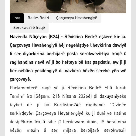
Iraq
Basim Bedrî
Çarçoveya Hevahengiyê
Serokwezîrê Iraqê
Navenda Nûçeyan (K24) - Rêxistina Bedrê eşkere kir ku
Çarçoveya Hevahengiyê hêj negehiştiye lihevkirina dawiyê
li ser diyarkirina berbijarê posta serokwezîrtiya Iraqê û
ragihandina navê wî ji bo hefteya bê hat paşxistin, ew jî ji
ber nebûna yekdengiyê di navbera hêzên sereke yên wê
çarçoveyê.
Parlamenterê Iraqê yê ji Rêxistina Bedrê Ebû Turab
Temîmî îro (Sêşem, 21ê Nîsana 2026ê) di daxuyaniyeke
taybet de ji bo Kurdistan24ê ragihand: "Civînên
serkirdeyên Çarçoveya Hevahengiyê ku ji duhî ve hatine
destpêkirin îro û sibe jî berdewam dibin, lê heta niha
hêzên mezin li ser mijara berbijarê serokwezîr