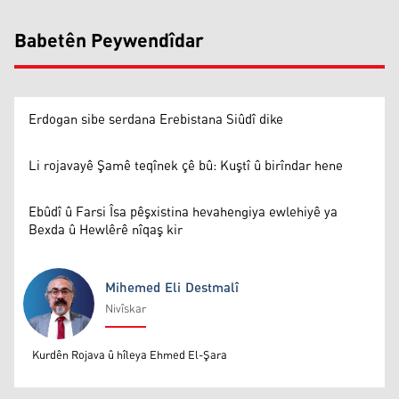
Babetên Peywendîdar
Erdogan sibe serdana Erebistana Siûdî dike
Li rojavayê Şamê teqînek çê bû: Kuştî û birîndar hene
Ebûdî û Farsi Îsa pêşxistina hevahengiya ewlehiyê ya
Bexda û Hewlêrê nîqaş kir
Mihemed Eli Destmalî
Nivîskar
Mihemed Eli Destmalî
Kurdên Rojava û hîleya Ehmed El-Şara