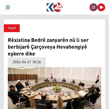
Open Menu
Siyasî
Rêxistina Bedrê zanyarên nû li ser
berbijarê Çarçoveya Hevahengiyê
eşkere dike
2026-04-21 18:36