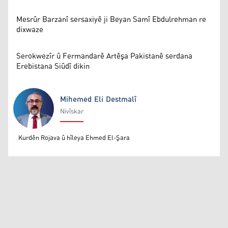
Mesrûr Barzanî sersaxiyê ji Beyan Samî Ebdulrehman re
dixwaze
Serokwezîr û Fermandarê Artêşa Pakistanê serdana
Erebistana Siûdî dikin
Mihemed Eli Destmalî
Nivîskar
Mihemed Eli Destmalî
Kurdên Rojava û hîleya Ehmed El-Şara