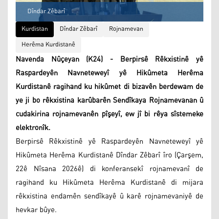
Dîndar Zêbarî
Kurdistan
Dîndar Zêbarî
Rojnamevan
Herêma Kurdistanê
Navenda Nûçeyan (K24) - Berpirsê Rêkxistinê yê
Raspardeyên Navneteweyî yê Hikûmeta Herêma
Kurdistanê ragihand ku hikûmet di bizavên berdewam de
ye ji bo rêkxistina karûbarên Sendîkaya Rojnamevanan û
cudakirina rojnamevanên pîşeyî, ew jî bi rêya sîstemeke
elektronîk.
Berpirsê Rêkxistinê yê Raspardeyên Navneteweyî yê
Hikûmeta Herêma Kurdistanê Dîndar Zêbarî îro (Çarşem,
22ê Nîsana 2026ê) di konferansekî rojnamevanî de
ragihand ku Hikûmeta Herêma Kurdistanê di mijara
rêkxistina endamên sendîkayê û karê rojnamevaniyê de
hevkar bûye.