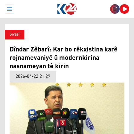
Open Menu
Siyasî
Dîndar Zêbarî: Kar bo rêkxistina karê
rojnamevaniyê û modernkirina
nasnameyan tê kirin
2026-04-22 21:29