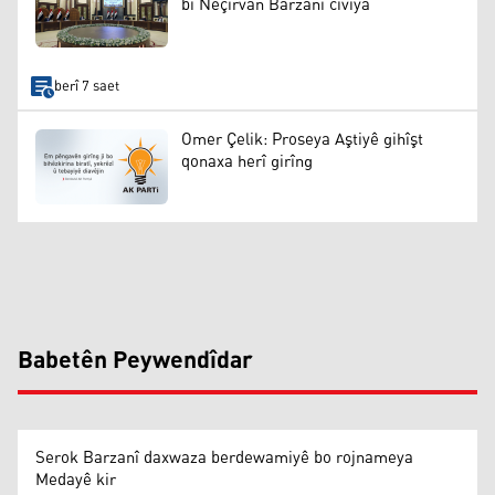
bi Nêçîrvan Barzanî civiya
berî 7 saet
Omer Çelik: Proseya Aştiyê gihîşt
qonaxa herî girîng
Babetên Peywendîdar
Serok Barzanî daxwaza berdewamiyê bo rojnameya
Medayê kir