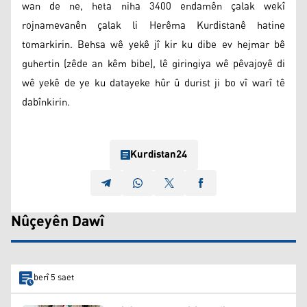
wan de ne, heta niha 3400 endamên çalak wekî
rojnamevanên çalak li Herêma Kurdistanê hatine
tomarkirin. Behsa wê yekê jî kir ku dibe ev hejmar bê
guhertin (zêde an kêm bibe), lê giringiya wê pêvajoyê di
wê yekê de ye ku datayeke hûr û durist ji bo vî warî tê
dabînkirin.
Kurdistan24
Nûçeyên Dawî
berî 5 saet