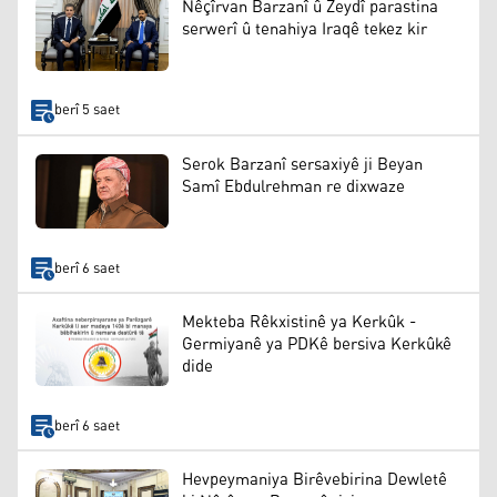
Nêçîrvan Barzanî û Zeydî parastina
serwerî û tenahiya Iraqê tekez kir
berî 5 saet
Serok Barzanî sersaxiyê ji Beyan
Samî Ebdulrehman re dixwaze
berî 6 saet
Mekteba Rêkxistinê ya Kerkûk -
Germiyanê ya PDKê bersiva Kerkûkê
dide
berî 6 saet
Hevpeymaniya Birêvebirina Dewletê