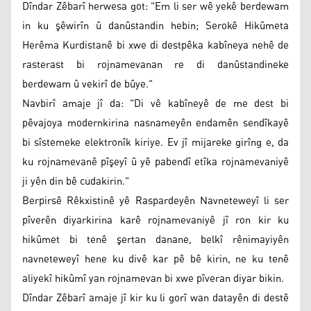
Dîndar Zêbarî herwesa got: "Em li ser wê yekê berdewam
in ku şêwirîn û danûstandin hebin; Serokê Hikûmeta
Herêma Kurdistanê bi xwe di destpêka kabîneya nehê de
rasterast bi rojnamevanan re di danûstandineke
berdewam û vekirî de bûye."
Navbirî amaje jî da: "Di vê kabîneyê de me dest bi
pêvajoya modernkirina nasnameyên endamên sendîkayê
bi sîstemeke elektronîk kiriye. Ev jî mijareke girîng e, da
ku rojnamevanê pîşeyî û yê pabendî etîka rojnamevaniyê
ji yên din bê cudakirin."
Berpirsê Rêkxistinê yê Raspardeyên Navneteweyî li ser
pîverên diyarkirina karê rojnamevaniyê jî ron kir ku
hikûmet bi tenê şertan danane, belkî rênimayiyên
navneteweyî hene ku divê kar pê bê kirin, ne ku tenê
aliyekî hikûmî yan rojnamevan bi xwe pîveran diyar bikin.
Dîndar Zêbarî amaje jî kir ku li gorî wan datayên di destê