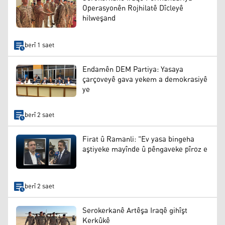
Operasyonên Rojhilatê Dîcleyê
hilweşand
berî 1 saet
Endamên DEM Partiya: Yasaya
çarçoveyê gava yekem a demokrasiyê
ye
berî 2 saet
Firat û Ramanli: "Ev yasa bingeha
aştiyeke mayînde û pêngaveke pîroz e
berî 2 saet
Serokerkanê Artêşa Iraqê gihîşt
Kerkûkê