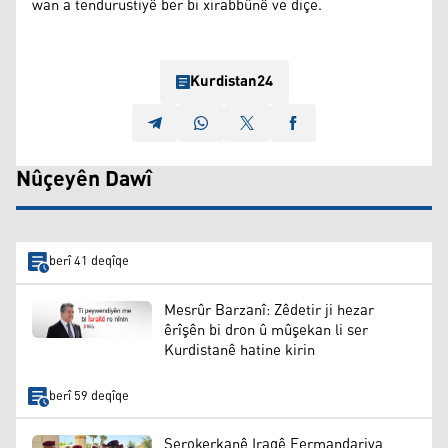
wan a tendurustiyê ber bi xirabbûnê ve diçe.
Kurdistan24
Nûçeyên Dawî
berî 41 deqîqe
Mesrûr Barzanî: Zêdetir ji hezar
êrîşên bi dron û mûşekan li ser
Kurdistanê hatine kirin
berî 59 deqîqe
Serokerkanê Iraqê Fermandariya