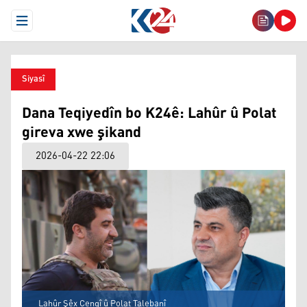
Open Menu
Siyasî
Dana Teqiyedîn bo K24ê: Lahûr û Polat
gireva xwe şikand
2026-04-22 22:06
Lahûr Şêx Cengî û Polat Talebanî