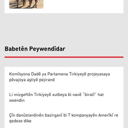
Babetên Peywendîdar
Komîsyona Dadê ya Parlamena Tirkiyeyê projeyasaya
pêvajoya aştiyê pejirand
Li mizgeftên Tirkiyeyê xutbeya bi navê “biratî” hat
xwendin
Çîn danûstandinên bazirganî bi 7 kompanyayên Amerîkî re
qedexe dike