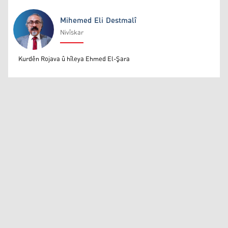
Mihemed Eli Destmalî
Nivîskar
Mihemed Eli Destmalî
Kurdên Rojava û hîleya Ehmed El-Şara