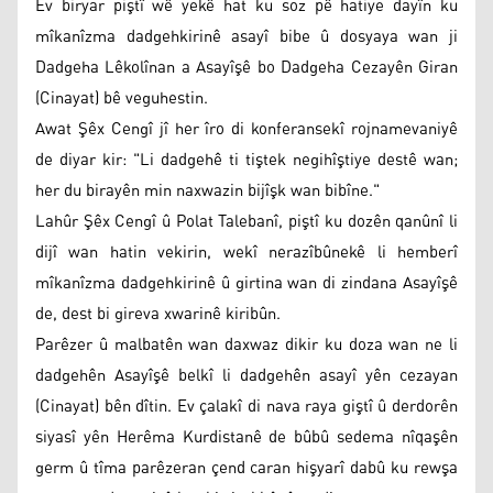
Ev biryar piştî wê yekê hat ku soz pê hatiye dayîn ku
mîkanîzma dadgehkirinê asayî bibe û dosyaya wan ji
Dadgeha Lêkolînan a Asayîşê bo Dadgeha Cezayên Giran
(Cinayat) bê veguhestin.
Awat Şêx Cengî jî her îro di konferansekî rojnamevaniyê
de diyar kir: "Li dadgehê ti tiştek negihîştiye destê wan;
her du birayên min naxwazin bijîşk wan bibîne."
Lahûr Şêx Cengî û Polat Talebanî, piştî ku dozên qanûnî li
dijî wan hatin vekirin, wekî nerazîbûnekê li hemberî
mîkanîzma dadgehkirinê û girtina wan di zindana Asayîşê
de, dest bi gireva xwarinê kiribûn.
Parêzer û malbatên wan daxwaz dikir ku doza wan ne li
dadgehên Asayîşê belkî li dadgehên asayî yên cezayan
(Cinayat) bên dîtin. Ev çalakî di nava raya giştî û derdorên
siyasî yên Herêma Kurdistanê de bûbû sedema nîqaşên
germ û tîma parêzeran çend caran hişyarî dabû ku rewşa