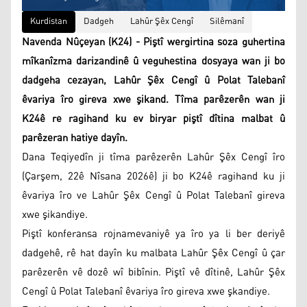
Kurdistan
Dadgeh
Lahûr Şêx Cengî
Silêmanî
Navenda Nûçeyan (K24) - Piştî wergirtina soza guhertina
mîkanîzma darizandinê û veguhestina dosyaya wan ji bo
dadgeha cezayan, Lahûr Şêx Cengî û Polat Talebanî
êvariya îro gireva xwe şikand. Tîma parêzerên wan ji
K24ê re ragihand ku ev biryar piştî dîtina malbat û
parêzeran hatiye dayîn.
Dana Teqiyedîn ji tîma parêzerên Lahûr Şêx Cengî îro
(Çarşem, 22ê Nîsana 2026ê) ji bo K24ê ragihand ku ji
êvariya îro ve Lahûr Şêx Cengî û Polat Talebanî gireva
xwe şikandiye.
Piştî konferansa rojnamevaniyê ya îro ya li ber deriyê
dadgehê, rê hat dayîn ku malbata Lahûr Şêx Cengî û çar
parêzerên vê dozê wî bibînin. Piştî vê dîtinê, Lahûr Şêx
Cengî û Polat Talebanî êvariya îro gireva xwe şkandiye.