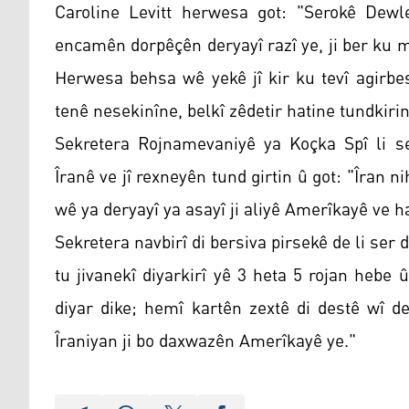
Caroline Levitt herwesa got: "Serokê Dew
encamên dorpêçên deryayî razî ye, ji ber ku m
Herwesa behsa wê yekê jî kir ku tevî agirbe
tenê nesekinîne, belkî zêdetir hatine tundkirin
Sekretera Rojnamevaniyê ya Koçka Spî li ser
Îranê ve jî rexneyên tund girtin û got: "Îran n
wê ya deryayî ya asayî ji aliyê Amerîkayê ve ha
Sekretera navbirî di bersiva pirsekê de li ser 
tu jivanekî diyarkirî yê 3 heta 5 rojan heb
diyar dike; hemî kartên zextê di destê wî d
Îraniyan ji bo daxwazên Amerîkayê ye."