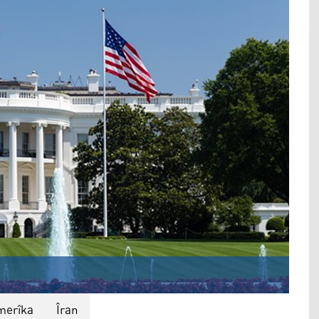
merîka
Îran