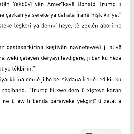
letên Yekbûyî yên Amerîkayê Donald Trump ji
e çavkaniya sereke ya dahata Îranê hişk kiriye."
steke leşkerî ya demkî heye, lê zextên aborî ne
.
 desteserkirina keştiyên navneteweyî ji aliyê
iha wekî çeteyên deryayî tevdigere, ji ber ku hêza
tiye têkbirin."
diyarkirina demê ji bo bersivdana Îranê red kir ku
e û ragihand: "Trump bi xwe dem û xişteya karan
e ne û ew li benda bersiveke yekgirtî û zelal a