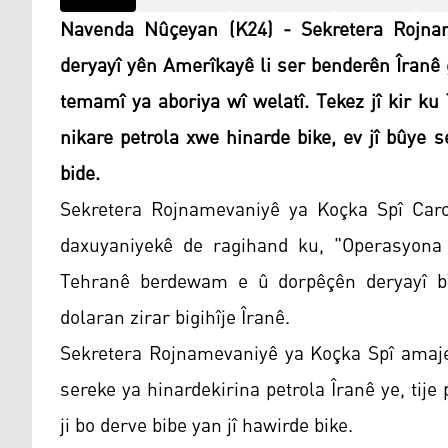
Navenda Nûçeyan (K24) - Sekretera Rojna
deryayî yên Amerîkayê li ser benderên Îranê
temamî ya aboriya wî welatî. Tekez jî kir ku
nikare petrola xwe hinarde bike, ev jî bûye
bide.
Sekretera Rojnamevaniyê ya Koçka Spî Carol
daxuyaniyekê de ragihand ku, "Operasyona K
Tehranê berdewam e û dorpêçên deryayî b
dolaran zirar bigihîje Îranê.
Sekretera Rojnamevaniyê ya Koçka Spî amaje 
sereke ya hinardekirina petrola Îranê ye, tij
ji bo derve bibe yan jî hawirde bike.