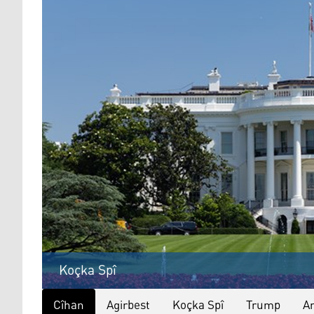
Koçka Spî
Cîhan
Agirbest
Koçka Spî
Trump
A