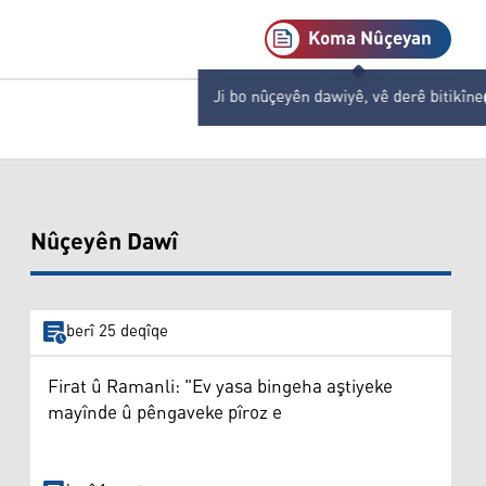
Koma Nûçeyan
Ji bo nûçeyên dawiyê, vê derê bitikîne
Nûçeyên Dawî
berî 25 deqîqe
Firat û Ramanli: "Ev yasa bingeha aştiyeke
mayînde û pêngaveke pîroz e