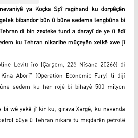
mevaniyê ya Koçka Spî ragihand ku dorpêçên
 gelek bibandor bûn û bûne sedema lengbûna bi
 Tehran di bin zexteke tund a darayî de ye û êdî
 sedem ku Tehran nikaribe mûçeyên xelkê xwe jî
ine Levitt îro (Çarşem, 22ê Nîsana 2026ê) di
îna Aborî" (Operation Economic Fury) li dijî
ûne sedem ku her rojê bi bihayê 500 mîlyon
bi wê yekê jî kir ku, girava Xargê, ku navenda
e petrol bûye û Tehran nikare tu miqdarên petrolê