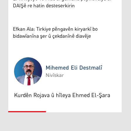
DAIŞê re hatin desteserkirin
Efkan Ala: Tirkiye pêngavên kiryarkî bo
bidawîanîna şer û çekdanînê diavêje
Mihemed Eli Destmalî
Nivîskar
Mihemed Eli Destmalî
Kurdên Rojava û hîleya Ehmed El-Şara