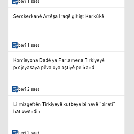
berî 1 saet
Serokerkanê Artêşa Iraqê gihîşt Kerkûkê
berî 1 saet
Komîsyona Dadê ya Parlamena Tirkiyeyê
projeyasaya pêvajoya aştiyê pejirand
berî 2 saet
Li mizgeftên Tirkiyeyê xutbeya bi navê “biratî”
hat xwendin
berî 2 saet