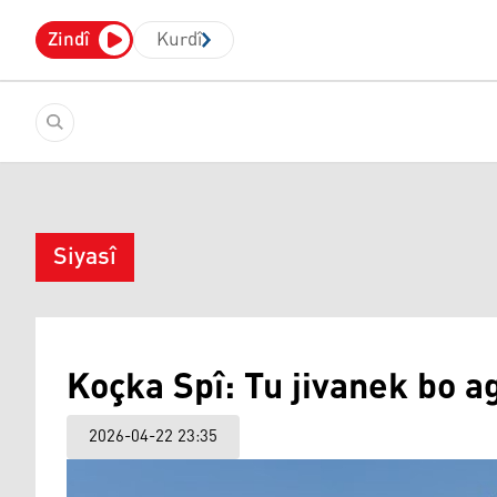
Zindî
Kurdî
Siyasî
Koçka Spî: Tu jivanek bo a
2026-04-22 23:35