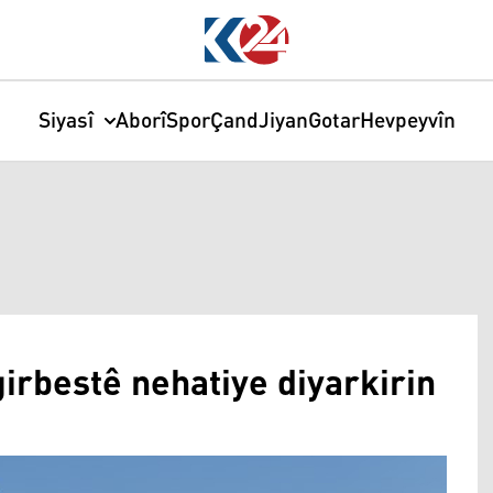
Siyasî
Aborî
Spor
Çand
Jiyan
Gotar
Hevpeyvîn
girbestê nehatiye diyarkirin