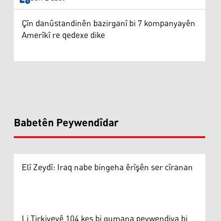
Çîn danûstandinên bazirganî bi 7 kompanyayên
Amerîkî re qedexe dike
Babetên Peywendîdar
Elî Zeydî: Iraq nabe bingeha êrîşên ser cîranan
Li Tirkiyeyê 104 kes bi gumana peywendiya bi