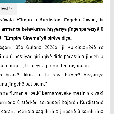
Hewlêr
tîvala Fîlman a Kurdistan Jîngeha Ciwan, bi
armanca belavkirina hişyariya jîngehparêziyê û
 li “Empire Cinema”yê birêve diçe.
Sêşem, 05ê Gulana 2026ê) ji Kurdistan24ê re
 nû û hestiyar girîngiyê dide parastina jîngeh û
mên hunerî, belgeyî û promo tên nîşandan.”
 bizavê dikin ku bi rêya hunerê hişyariya
ina jîngehê pal bidin."
dana fîlman e, belkî bernameyeke mezin a civakî
unermend û stêrkên seranserî bajarên Kurdistanê
 daran, helmeta paqijkirina jîngehê û komkirina