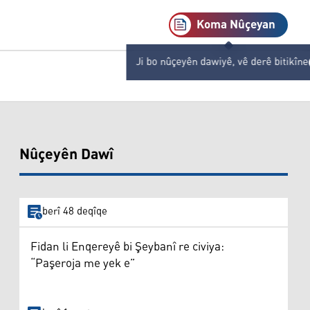
Koma Nûçeyan
Ji bo nûçeyên dawiyê, vê derê bitikîne
Nûçeyên Dawî
berî 48 deqîqe
Fidan li Enqereyê bi Şeybanî re civiya:
“Paşeroja me yek e”