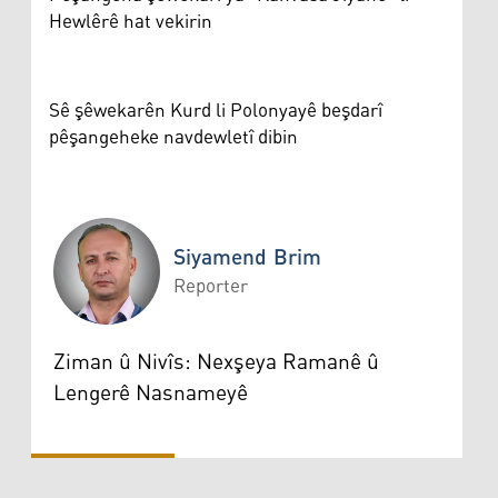
Hewlêrê hat vekirin
Sê şêwekarên Kurd li Polonyayê beşdarî
pêşangeheke navdewletî dibin
Siyamend Brim
Reporter
Siyamend Brim
Ziman û Nivîs: Nexşeya Ramanê û
Lengerê Nasnameyê