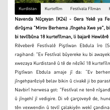
Kurdistan
Kurtefîlm
Festîvala Fîlman
Navenda Nûçeyan (K24) - Gera Yekê ya Fes
dirûşma "Mirov Berhema Jîngeha Xwe ye", bi 
bi tevlîbûna 18 kurtefîlman, li bajarê Hewlêrê
Rêveberê Festîvalê Piştîwan Ebdula îro (
ragihand: "Ev Festîval bûyereke ku bi awayekî
xwezaya Kurdistanê û tê de nêzîkî 18 kurtefîl
Piştîwan Ebdula amaje jî da: “Ev berhem
jîngehparêziyê belav bikin û civakê ji bo parast
Navbirî herwesa got: "Festîval ne tenê nîşan
û jîngehî jî vedigire. Di vê çarçoveyê de, h
tên vexwendin û tevlî çalakiyên wekî çandina