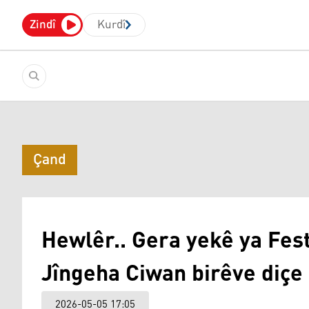
Zindî
Kurdî
Çand
Hewlêr.. Gera yekê ya Fest
Jîngeha Ciwan birêve diçe
2026-05-05 17:05