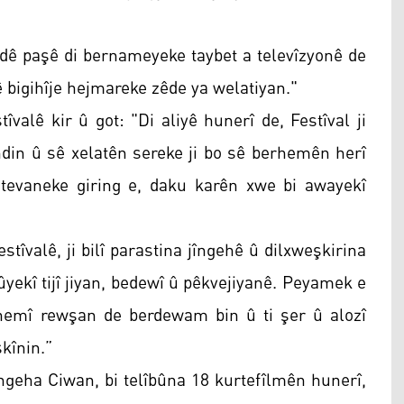
jî dê paşê di bernameyeke taybet a televîzyonê de
bigihîje hejmareke zêde ya welatiyan."
îvalê kir û got: "Di aliyê hunerî de, Festîval ji
andin û sê xelatên sereke ji bo sê berhemên herî
ştevaneke giring e, daku karên xwe bi awayekî
tîvalê, ji bilî parastina jîngehê û dilxweşkirina
ûyekî tijî jiyan, bedewî û pêkvejiyanê. Peyamek e
 hemî rewşan de berdewam bin û ti şer û alozî
şkînin.”
ngeha Ciwan, bi telîbûna 18 kurtefîlmên hunerî,