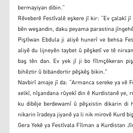
bermayiyan dibin.”
Rêveberê Festîvalê eşkere jî kir: “Ev çalakî 
bên weşandin, daku peyama parastina jîngehê 
Piştîwan Ebdula ji aliyê hunerî ve behsa Fest
aliyê du lijneyên taybet û pêşketî ve tê nirx
baş tên dan. Ev yek jî ji bo fîlmçêkeran pi
bihêztir û bibandortir pêşkêş bikin."
Navbirî amaje jî da: “Armanca sereke ya vê Fes
xelkî, nîşandana rûyekî din ê Kurdistanê ye, r
ku dibêje berdewamî û pêşxistin dikarin di
nikarin îradeya jiyanê ya li nik mirovê Kurd bi
Gera Yekê ya Festîvala Fîlman a Kurdistan Jî