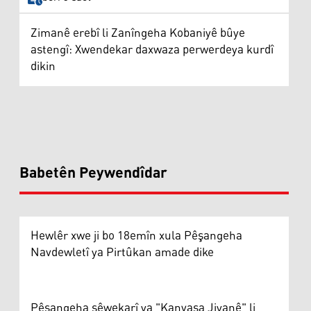
Zimanê erebî li Zanîngeha Kobaniyê bûye
astengî: Xwendekar daxwaza perwerdeya kurdî
dikin
Babetên Peywendîdar
Hewlêr xwe ji bo 18emîn xula Pêşangeha
Navdewletî ya Pirtûkan amade dike
Pêşangeha şêwekarî ya "Kanvasa Jiyanê" li