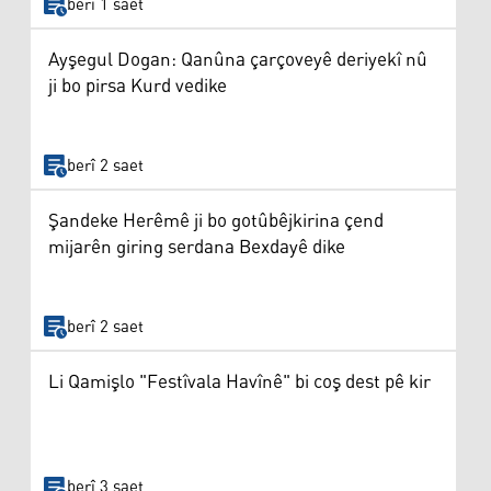
berî 1 saet
Ayşegul Dogan: Qanûna çarçoveyê deriyekî nû
ji bo pirsa Kurd vedike
berî 2 saet
Şandeke Herêmê ji bo gotûbêjkirina çend
mijarên giring serdana Bexdayê dike
berî 2 saet
Li Qamişlo "Festîvala Havînê" bi coş dest pê kir
berî 3 saet