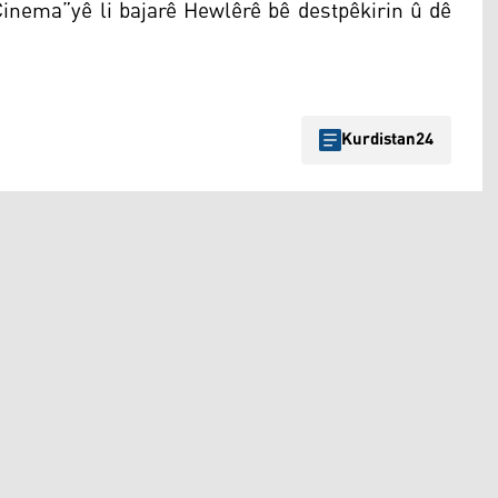
 Cinema”yê li bajarê Hewlêrê bê destpêkirin û dê
Kurdistan24