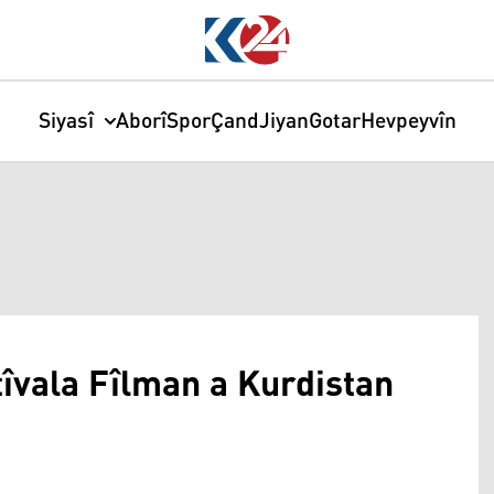
Siyasî
Aborî
Spor
Çand
Jiyan
Gotar
Hevpeyvîn
îvala Fîlman a Kurdistan