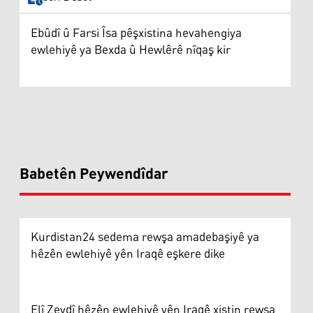
Ebûdî û Farsi Îsa pêşxistina hevahengiya
ewlehiyê ya Bexda û Hewlêrê nîqaş kir
Babetên Peywendîdar
Kurdistan24 sedema rewşa amadebaşiyê ya
hêzên ewlehiyê yên Iraqê eşkere dike
Elî Zeydî hêzên ewlehiyê yên Iraqê xistin rewşa