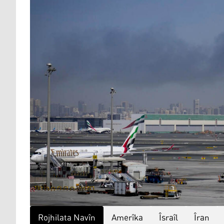
Rojhilata Navîn
Amerîka
Îsraîl
Îran