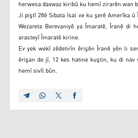
herwesa daxwaz kiribû ku hemî zirarên wan b
Ji piştî 28ê Sibata îsal ve ku şerê Amerîka û Î
Wezareta Berevaniyê ya Îmaratê, Îranê di 
arasteyî Îmaratê kirine.
Ev yek wekî zêdetirîn êrişên Îranê yên li s
êrişan de jî, 12 kes hatine kuştin, ku di na
hemî sivîl bûn.