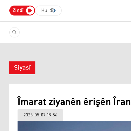
Zindî
Kurdî
Siyasî
Îmarat ziyanên êrişên Îran
2026-05-07 19:56