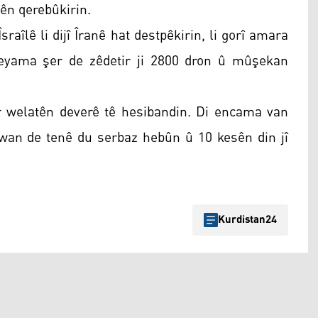
ên qerebûkirin.
sraîlê li dijî Îranê hat destpêkirin, li gorî amara
heyama şer de zêdetir ji 2800 dron û mûşekan
er welatên deverê tê hesibandin. Di encama van
v wan de tenê du serbaz hebûn û 10 kesên din jî
Kurdistan24