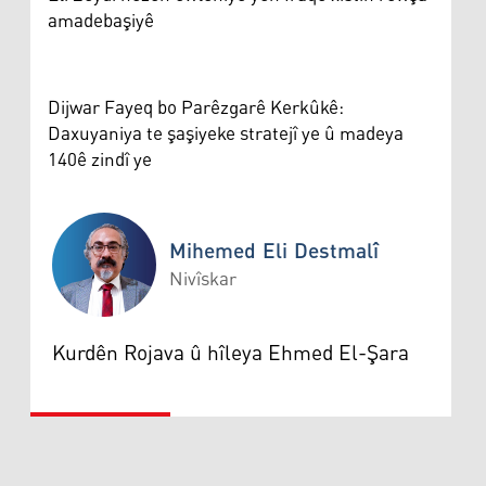
amadebaşiyê
Dijwar Fayeq bo Parêzgarê Kerkûkê:
Daxuyaniya te şaşiyeke stratejî ye û madeya
140ê zindî ye
Mihemed Eli Destmalî
Nivîskar
Mihemed Eli Destmalî
Kurdên Rojava û hîleya Ehmed El-Şara