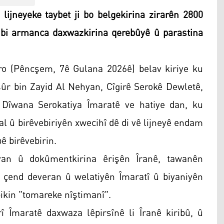
jneyeke taybet ji bo belgekirina zirarên 2800
 bi armanca daxwazkirina qerebûyê û parastina
o (Pêncşem, 7ê Gulana 2026ê) belav kiriye ku
sûr bin Zayid Al Nehyan, Cîgirê Serokê Dewletê,
Dîwana Serokatiya Îmaratê ve hatiye dan, ku
l û birêvebiriyên xwecihî dê di vê lijneyê endam
bê birêvebirin.
yan û dokûmentkirina êrişên Îranê, tawanên
 çend deveran û welatiyên Îmaratî û biyaniyên
ikin "tomareke nîştimanî".
Îmaratê daxwaza lêpirsînê li Îranê kiribû, û