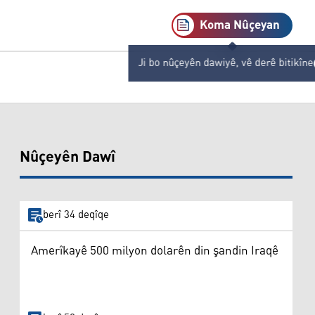
Koma Nûçeyan
Ji bo nûçeyên dawiyê, vê derê bitikîne
Nûçeyên Dawî
berî 34 deqîqe
Amerîkayê 500 milyon dolarên din şandin Iraqê