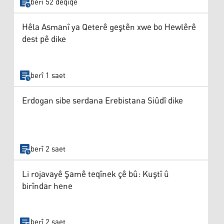
berî 52 deqîqe
Hêla Asmanî ya Qeterê geştên xwe bo Hewlêrê
dest pê dike
berî 1 saet
Erdogan sibe serdana Erebistana Siûdî dike
berî 2 saet
Li rojavayê Şamê teqînek çê bû: Kuştî û
birîndar hene
berî 2 saet