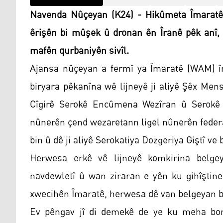
Navenda Nûçeyan (K24) - Hikûmeta Îmaratê li
êrişên bi mûşek û dronan ên Îranê pêk anî,
mafên qurbaniyên sivîl.
Ajansa nûçeyan a fermî ya Îmaratê (WAM) îr
biryara pêkanîna wê lijneyê ji aliyê Şêx Men
Cîgirê Serokê Encûmena Wezîran û Serokê 
nûnerên çend wezaretann ligel nûnerên federa
bin û dê ji aliyê Serokatiya Dozgeriya Giştî ve 
Herwesa erkê vê lijneyê komkirina belge
navdewletî û wan ziraran e yên ku gihîştine
xwecihên Îmaratê, herwesa dê van belgeyan b
Ev pêngav jî di demekê de ye ku meha borî 