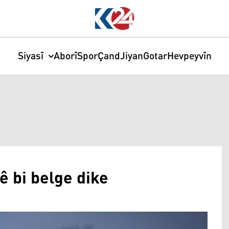
Siyasî
Aborî
Spor
Çand
Jiyan
Gotar
Hevpeyvîn
ê bi belge dike