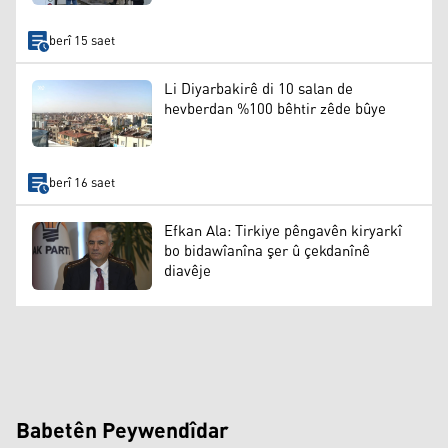
berî 15 saet
Li Diyarbakirê di 10 salan de
hevberdan %100 bêhtir zêde bûye
berî 16 saet
Efkan Ala: Tirkiye pêngavên kiryarkî
bo bidawîanîna şer û çekdanînê
diavêje
Babetên Peywendîdar