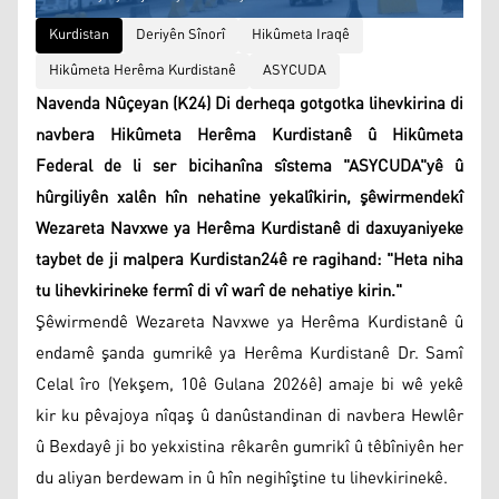
Kurdistan
Deriyên Sînorî
Hikûmeta Iraqê
Hikûmeta Herêma Kurdistanê
ASYCUDA
Navenda Nûçeyan (K24) Di derheqa gotgotka lihevkirina di
navbera Hikûmeta Herêma Kurdistanê û Hikûmeta
Federal de li ser bicihanîna sîstema "ASYCUDA"yê û
hûrgiliyên xalên hîn nehatine yekalîkirin, şêwirmendekî
Wezareta Navxwe ya Herêma Kurdistanê di daxuyaniyeke
taybet de ji malpera Kurdistan24ê re ragihand: "Heta niha
tu lihevkirineke fermî di vî warî de nehatiye kirin."
Şêwirmendê Wezareta Navxwe ya Herêma Kurdistanê û
endamê şanda gumrikê ya Herêma Kurdistanê Dr. Samî
Celal îro (Yekşem, 10ê Gulana 2026ê) amaje bi wê yekê
kir ku pêvajoya nîqaş û danûstandinan di navbera Hewlêr
û Bexdayê ji bo yekxistina rêkarên gumrikî û têbîniyên her
du aliyan berdewam in û hîn negihîştine tu lihevkirinekê.