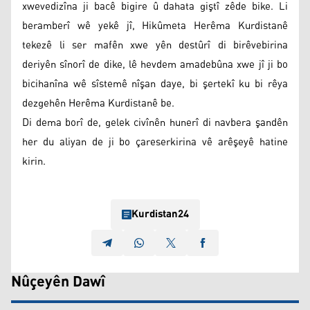
xwevedizîna ji bacê bigire û dahata giştî zêde bike. Li
beramberî wê yekê jî, Hikûmeta Herêma Kurdistanê
tekezê li ser mafên xwe yên destûrî di birêvebirina
deriyên sînorî de dike, lê hevdem amadebûna xwe jî ji bo
bicihanîna wê sîstemê nîşan daye, bi şertekî ku bi rêya
dezgehên Herêma Kurdistanê be.
Di dema borî de, gelek civînên hunerî di navbera şandên
her du aliyan de ji bo çareserkirina vê arêşeyê hatine
kirin.
Kurdistan24
Nûçeyên Dawî