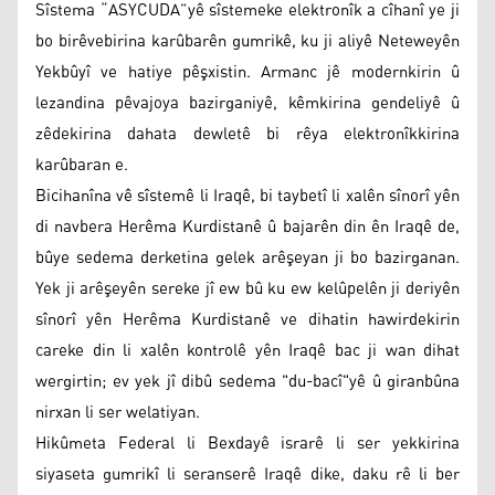
Sîstema “ASYCUDA”yê sîstemeke elektronîk a cîhanî ye ji
bo birêvebirina karûbarên gumrikê, ku ji aliyê Neteweyên
Yekbûyî ve hatiye pêşxistin. Armanc jê modernkirin û
lezandina pêvajoya bazirganiyê, kêmkirina gendeliyê û
zêdekirina dahata dewletê bi rêya elektronîkkirina
karûbaran e.
Bicihanîna vê sîstemê li Iraqê, bi taybetî li xalên sînorî yên
di navbera Herêma Kurdistanê û bajarên din ên Iraqê de,
bûye sedema derketina gelek arêşeyan ji bo bazirganan.
Yek ji arêşeyên sereke jî ew bû ku ew kelûpelên ji deriyên
sînorî yên Herêma Kurdistanê ve dihatin hawirdekirin
careke din li xalên kontrolê yên Iraqê bac ji wan dihat
wergirtin; ev yek jî dibû sedema "du-bacî"yê û giranbûna
nirxan li ser welatiyan.
Hikûmeta Federal li Bexdayê israrê li ser yekkirina
siyaseta gumrikî li seranserê Iraqê dike, daku rê li ber