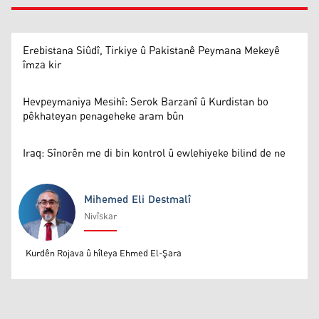
Erebistana Siûdî, Tirkiye û Pakistanê Peymana Mekeyê
îmza kir
Hevpeymaniya Mesihî: Serok Barzanî û Kurdistan bo
pêkhateyan penageheke aram bûn
Iraq: Sînorên me di bin kontrol û ewlehiyeke bilind de ne
Mihemed Eli Destmalî
Nivîskar
Mihemed Eli Destmalî
Kurdên Rojava û hîleya Ehmed El-Şara