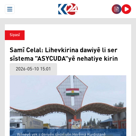
Open Menu
Siyasî
Samî Celal: Lihevkirina dawiyê li ser
sîstema "ASYCUDA"yê nehatiye kirin
2026-05-10 15:01
Wêneyê yek ji deriyên sînorî yên Herêma Kurdistanê