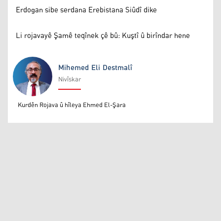
Erdogan sibe serdana Erebistana Siûdî dike
Li rojavayê Şamê teqînek çê bû: Kuştî û birîndar hene
Mihemed Eli Destmalî
Nivîskar
Mihemed Eli Destmalî
Kurdên Rojava û hîleya Ehmed El-Şara