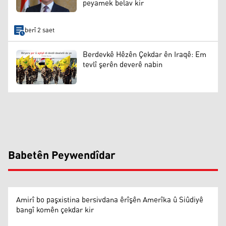
peyamek belav kir
berî 2 saet
Berdevkê Hêzên Çekdar ên Iraqê: Em
tevlî şerên deverê nabin
Babetên Peywendîdar
Amirî bo paşxistina bersivdana êrîşên Amerîka û Siûdiyê
bangî komên çekdar kir