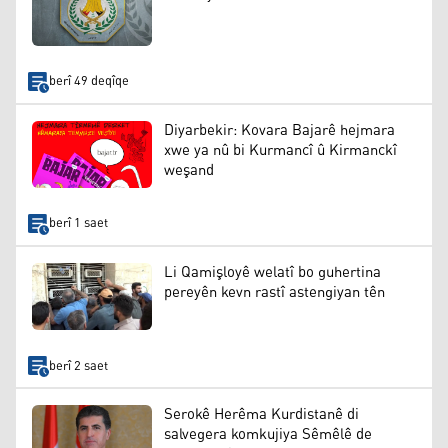
berî 49 deqîqe
Diyarbekir: Kovara Bajarê hejmara
xwe ya nû bi Kurmancî û Kirmanckî
weşand
berî 1 saet
Li Qamişloyê welatî bo guhertina
pereyên kevn rastî astengiyan tên
berî 2 saet
Serokê Herêma Kurdistanê di
salvegera komkujiya Sêmêlê de