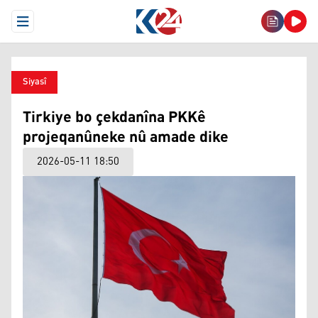
Open Menu
Siyasî
Tirkiye bo çekdanîna PKKê
projeqanûneke nû amade dike
2026-05-11 18:50