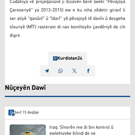
Cudahiya vê projeqanûnê ji bizavên berê (wekî "Pêvajoya
Çareseriyê" ya 2013-2015) ew e ku niha zêdetir giranî li
ser aliyê "qanûnî" û "îdarî" yê pêvajoyê tê danîn û dezgeha
sîxuriyê (MÎT) rasterast di nav komîteyên çavdêriyê de cih
digre.
Kurdistan24
Nûçeyên Dawî
berî 15 deqîqe
Iraq: Sînorên me di bin kontrol û
ewlehiyeke bilind de ne