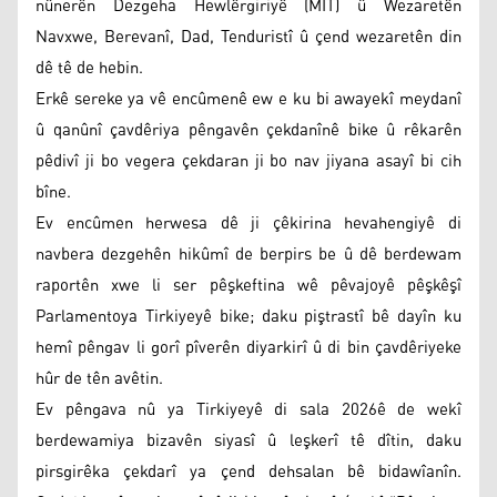
nûnerên Dezgeha Hewlêrgiriyê (MÎT) û Wezaretên
Navxwe, Berevanî, Dad, Tenduristî û çend wezaretên din
dê tê de hebin.
Erkê sereke ya vê encûmenê ew e ku bi awayekî meydanî
û qanûnî çavdêriya pêngavên çekdanînê bike û rêkarên
pêdivî ji bo vegera çekdaran ji bo nav jiyana asayî bi cih
bîne.
Ev encûmen herwesa dê ji çêkirina hevahengiyê di
navbera dezgehên hikûmî de berpirs be û dê berdewam
raportên xwe li ser pêşkeftina wê pêvajoyê pêşkêşî
Parlamentoya Tirkiyeyê bike; daku piştrastî bê dayîn ku
hemî pêngav li gorî pîverên diyarkirî û di bin çavdêriyeke
hûr de tên avêtin.
Ev pêngava nû ya Tirkiyeyê di sala 2026ê de wekî
berdewamiya bizavên siyasî û leşkerî tê dîtin, daku
pirsgirêka çekdarî ya çend dehsalan bê bidawîanîn.