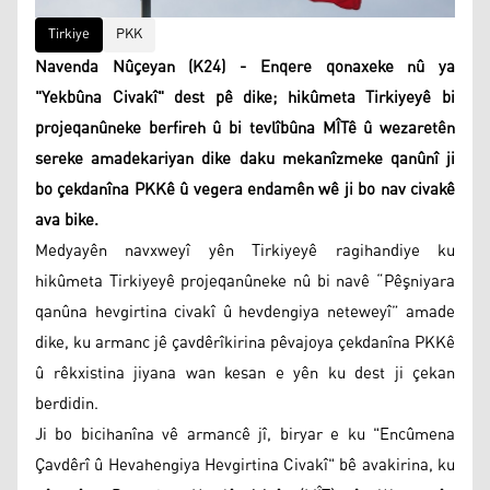
Tirkiye
PKK
Navenda Nûçeyan (K24) - Enqere qonaxeke nû ya
"Yekbûna Civakî" dest pê dike; hikûmeta Tirkiyeyê bi
projeqanûneke berfireh û bi tevlîbûna MÎTê û wezaretên
sereke amadekariyan dike daku mekanîzmeke qanûnî ji
bo çekdanîna PKKê û vegera endamên wê ji bo nav civakê
ava bike.
Medyayên navxweyî yên Tirkiyeyê ragihandiye ku
hikûmeta Tirkiyeyê projeqanûneke nû bi navê “Pêşniyara
qanûna hevgirtina civakî û hevdengiya neteweyî” amade
dike, ku armanc jê çavdêrîkirina pêvajoya çekdanîna PKKê
û rêkxistina jiyana wan kesan e yên ku dest ji çekan
berdidin.
Ji bo bicihanîna vê armancê jî, biryar e ku "Encûmena
Çavdêrî û Hevahengiya Hevgirtina Civakî" bê avakirina, ku