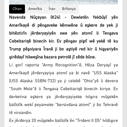
Cîhan
Amerîka
Îran
Brîtanya
Navenda Nûçeyan (K24) - Dewletên Yekbûyî yên
Amerîkayê di pêngaveke kêmwêne û eşkere de yek ji
bihêztirîn jêrderyayiyên xwe yên atomî li Tengava
Cebeltariqê binecih kir. Ev pêngav piştî wê yekê tê ku
Trump pêşniyara Îranê ji bo aştiyê red kir û hişyariyên
girêdayî hilweşîna bazara petrolê jî zêde bûne.
Li gorî raporta "Army Recognition"ê, Hêza Deryayî ya
Amerîkayê jêrderyayiya atomî ya bi navê "USS Alaska"
(USS Alaska SSBN-732) ya ji celebê "Ohio"yê li devera
"South Mole"ê li Tengava Cebeltariqê binecih kiriye. Ev
derketina eşkere ya jêrderyayiyeke hilgira mûşekên
balîstîk wekî peyameke "bersivdana atomî" ji bo Tehranê
tê nirxandin.
Ev jêrderya 20 mûşekên balîstîk ên "Trident II D5" hildigire