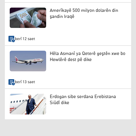
Amerîkayê 500 milyon dolarên din
şandin Iraqê
berî 12 saet
Hêla Asmanî ya Qeterê geştên xwe bo
Hewlêrê dest pê dike
berî 13 saet
Erdogan sibe serdana Erebistana
Siûdî dike