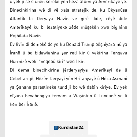
û yek ji sê stûnên sereke yên hêza atomî ya Amerîkayê ye.
Binecihkirina wê di vê xala stratejîk de, ku Okyanûsa
Atlantîk bi Deryaya Navîn ve girê dide, rêyê dide
Amerîkayê ku bi lezatiyeke zêde mûşekên xwe bigihîne
Rojhilata Navîn.
Ev livîn di demekê de ye ku Donald Trump pêşniyara nû ya
Îranê ji bo bidawîanîna şer red kir û vekirina Tengava
Hurmizê wekî "neqebûlkirî" wesif kir.
Di dema binecihkirina jêrderyayiya Amerîkayî de li
Cebeltariqê, Hêzên Deryayî yên Brîtanyayê û Hêza Asmanî
ya Şahane parastineke tund ji bo wê dabîn kiriye. Ev yek
nîşana hevahengiya temam a Waşinton û Londonê ye li
hember Îranê.
Kurdistan24