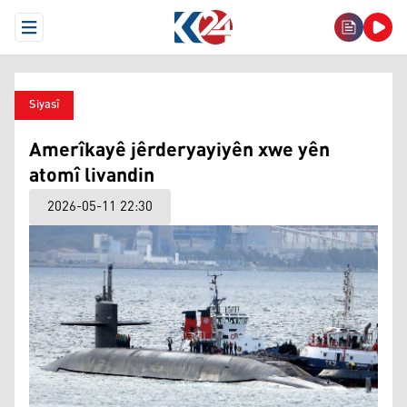
Open Menu
Siyasî
Amerîkayê jêrderyayiyên xwe yên
atomî livandin
2026-05-11 22:30