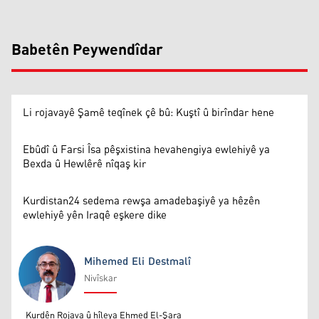
Babetên Peywendîdar
Li rojavayê Şamê teqînek çê bû: Kuştî û birîndar hene
Ebûdî û Farsi Îsa pêşxistina hevahengiya ewlehiyê ya
Bexda û Hewlêrê nîqaş kir
Kurdistan24 sedema rewşa amadebaşiyê ya hêzên
ewlehiyê yên Iraqê eşkere dike
Mihemed Eli Destmalî
Nivîskar
Mihemed Eli Destmalî
Kurdên Rojava û hîleya Ehmed El-Şara