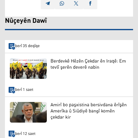
Nûçeyên Dawî
berî 35 deqîqe
Berdevkê Hêzên Çekdar ên Iraqê: Em
tevlî şerên deverê nabin
berî 1 saet
Amirî bo paşxistina bersivdana êrîşên
Amerîka û Siûdiyê bangî komên
çekdar kir
berî 12 saet