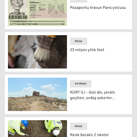
Pasaportlu firavun Paris yolcusu
Pasaportlu firavun Paris yolcusu
dünya
23 milyon yıllık fosil
23 milyon yıllık fosil
kürdistan
KÜRT İLİ - Gizli din, yeraltı
geçitleri, sırdaş askerler…
KÜRT İLİ - Gizli din, yeraltı geçitleri, sırdaş askerler…
dünya
Kesik bacaklı 2 iskelet