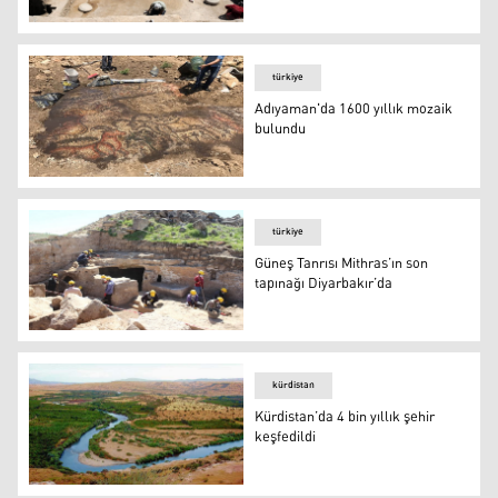
Van'da Urartulara ait dini mekan bulundu
türkiye
Adıyaman'da 1600 yıllık mozaik
bulundu
Adıyaman'da 1600 yıllık mozaik bulundu
türkiye
Güneş Tanrısı Mithras’ın son
tapınağı Diyarbakır’da
Güneş Tanrısı Mithras’ın son tapınağı Diyarbakır’da
kürdistan
Kürdistan’da 4 bin yıllık şehir
keşfedildi
Kürdistan’da 4 bin yıllık şehir keşfedildi