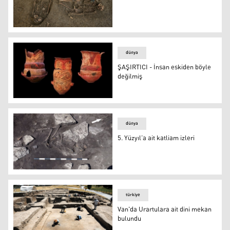
Kesik bacaklı 2 iskelet
dünya
ŞAŞIRTICI - İnsan eskiden böyle
değilmiş
ŞAŞIRTICI - İnsan eskiden böyle değilmiş
dünya
5. Yüzyıl’a ait katliam izleri
5. Yüzyıl’a ait katliam izleri
türkiye
Van'da Urartulara ait dini mekan
bulundu