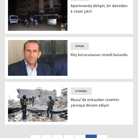
Apartmanda dehşet, bir daireden
6 ceset çıktı!
Apartmanda dehşet, bir daireden 6 ceset çıktı!
türkiye
Köy korucusunun cesedi bulundu
Köy korucusunun cesedi bulundu
ortadoğu
Musul’da enkazdan cesetler
çıkmaya devam ediyor
Musul’da enkazdan cesetler çıkmaya devam ediyor