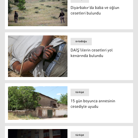
Diyarbakır’da baba ve oğlun
cesetleri bulundu
Diyarbakır’da baba ve oğlun cesetleri bulundu
ortadoğu
DAİŞ'lilerin cesetleri yol
kenarında bulundu
DAİŞ'lilerin cesetleri yol kenarında bulundu
türkiye
15 gün boyunca annesinin
cesediyle uyudu
15 gün boyunca annesinin cesediyle uyudu
türkiye