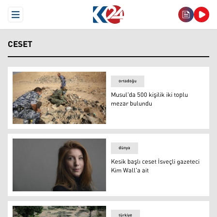
Open Menu
CESET
ortadoğu
Musul'da 500 kişilik iki toplu
mezar bulundu
Musul'da 500 kişilik iki toplu mezar bulundu
dünya
Kesik başlı ceset İsveçli gazeteci
Kim Wall'a ait
Kesik başlı ceset İsveçli gazeteci Kim Wall'a ait
türkiye