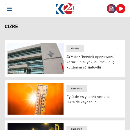
Open Menu
CIZRE
türkiye
AYM'den 'hendek operasyonu'
kararı: İhlal yok, ölümcül güç
kullanımı zorunluydu
AYM'den 'hendek operasyonu' kararı: İhlal yok, ölümcül
kürdistan
Eylülde en yüksek sıcaklık
Cizre’de kaydedildi
Eylülde en yüksek sıcaklık Cizre’de kaydedildi
kürdistan