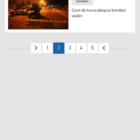
kürdistan
Cizre’de korucubaşına bombalı
saldırı
Cizre
1
2
3
4
5