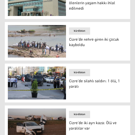
ölenlerin yaşam hakkı ihlal
edilmedi
Anayasa Mahkemesi: Cizre’de ölenlerin yaşam hakkı ihla
kürdistan
Cizre’de nehre giren iki çocuk
kayboldu
Cizre
kürdistan
Cizre’de silahlı saldırı: 1 ölü, 1
yaralı
Cizre’de silahlı saldırı: 1 ölü, 1 yaralı
kürdistan
Cizre’de iki ayrı kaza: Ölü ve
yaralılar var