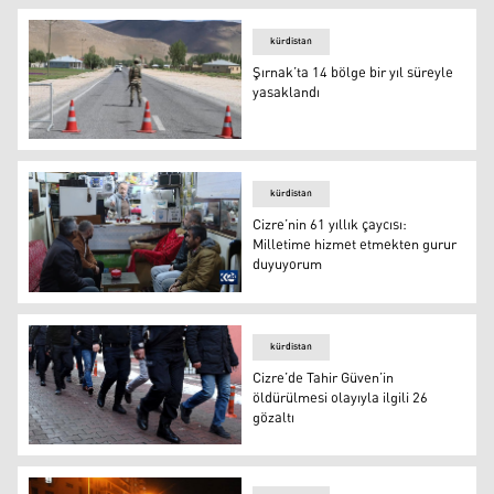
kürdistan
Şırnak’ta 14 bölge bir yıl süreyle
yasaklandı
Şırnak’ta 14 bölge bir yıl süreyle yasaklandı
kürdistan
Cizre’nin 61 yıllık çaycısı:
Milletime hizmet etmekten gurur
duyuyorum
Cizre’nin 61 yıllık çaycısı: Milletime hizmet etmekten 
kürdistan
Cizre’de Tahir Güven’in
öldürülmesi olayıyla ilgili 26
gözaltı
Arşiv