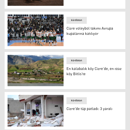
Cizre’de iki ayrı kaza: Ölü ve yaralılar var
kürdistan
Cizre voleybol takımı Avrupa
kupalarına katılıyor
Cizre voleybol takımı Avrupa kupalarına katılıyor
kürdistan
En kalabalık köy Cizre’de, en ıssız
köy Bitlis’te
Cizre / Dirsekli köyü
kürdistan
Cizre'de tüp patladı: 3 yaralı
Cizre'de tüp patladı: 3 yaralı