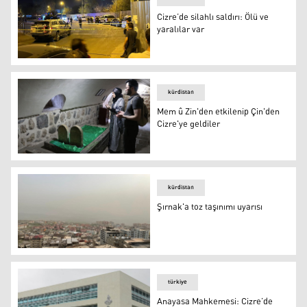
Cizre’de silahlı saldırı: Ölü ve
yaralılar var
Cizre’de silahlı saldırı: Ölü ve yaralılar var
kürdistan
Mem û Zin'den etkilenip Çin'den
Cizre'ye geldiler
Mem û Zin Türbesi
kürdistan
Şırnak'a toz taşınımı uyarısı
Şırnak'a toz taşınımı uyarısı
türkiye
Anayasa Mahkemesi: Cizre’de