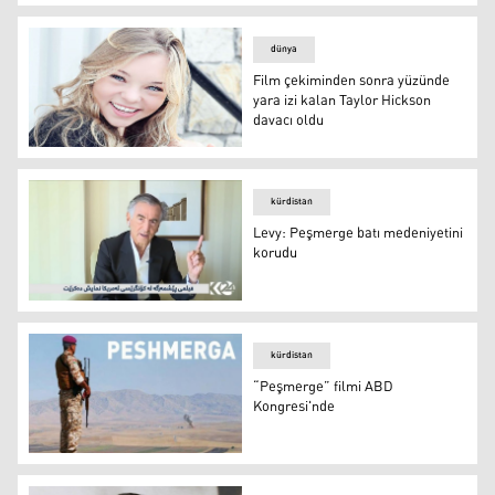
VİDEO - ‘Filmini al da’ D. Bakır’a gel!
dünya
Film çekiminden sonra yüzünde
yara izi kalan Taylor Hickson
davacı oldu
Film çekiminden sonra yüzünde yara izi kalan Taylor Hic
kürdistan
Levy: Peşmerge batı medeniyetini
korudu
Levy: Peşmerge batı medeniyetini korudu
kürdistan
“Peşmerge” filmi ABD
Kongresi'nde
“Peşmerge” filmi ABD Kongresi'nde