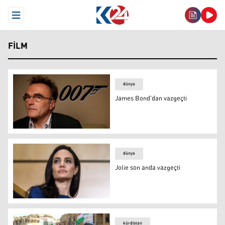
Open Menu
FILM
dünya
James Bond'dan vazgeçti
James Bond'dan vazgeçti
dünya
Jolie son anda vazgeçti
Jolie son anda vazgeçti
kürdistan