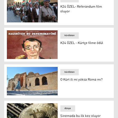
K24 ÖZEL- Referandum film
oluyor
K24 ÖZEL- Referandum film oluyor
kürdistan
K24 ÖZEL - Kürtçe filme ödül
K24 ÖZEL - Kürtçe filme ödül
kürdistan
O Kürt ili mi yoksa Roma mı?
O Kürt ili mi yoksa Roma mı?
dünya
Sinemada bu ilk kez oluyor