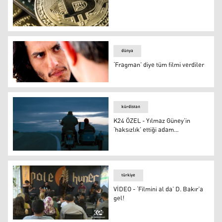
Sinemada bu ilk kez oluyor
dünya
‘Fragman’ diye tüm filmi verdiler
‘Fragman’ diye tüm filmi verdiler
kürdistan
K24 ÖZEL - Yılmaz Güney’in
‘haksızlık’ ettiği adam…
K24 ÖZEL - Yılmaz Güney’in ‘haksızlık’ ettiği adam…
türkiye
VİDEO - ‘Filmini al da’ D. Bakır’a
gel!