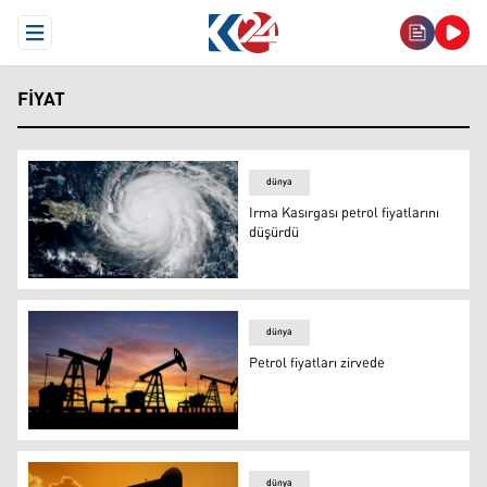
Open Menu
FIYAT
dünya
Irma Kasırgası petrol fiyatlarını
düşürdü
Irma Kasırgası petrol fiyatlarını düşürdü
dünya
Petrol fiyatları zirvede
Petrol fiyatları zirvede
dünya