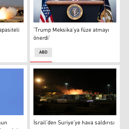
siteli füze denemesi
‘Trump Meksika’ya füze atmayı önerdi’
pasiteli
‘Trump Meksika’ya füze atmayı
önerdi’
ABD
yeraltı komuta merkezini vurduk
Foto: Arşiv
nun
İsrail’den Suriye’ye hava saldırısı