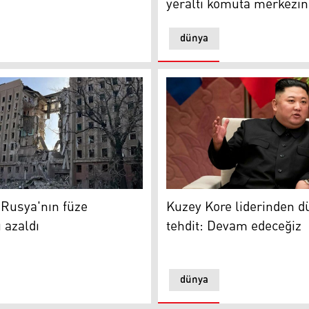
yeraltı komuta merkezin
dünya
siyle vurdular
sya'nın füze saldırıları azaldı
Kuzey Kore liderinden düny
Rusya'nın füze
Kuzey Kore liderinden d
ı azaldı
tehdit: Devam edeceğiz
dünya