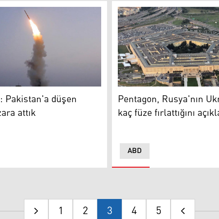
 arttı
Pentagon, Rusya'nın Ukrayna’
: Pakistan'a düşen
Pentagon, Rusya'nın Uk
ara attık
kaç füze fırlattığını açıkl
ABD
1
2
3
4
5