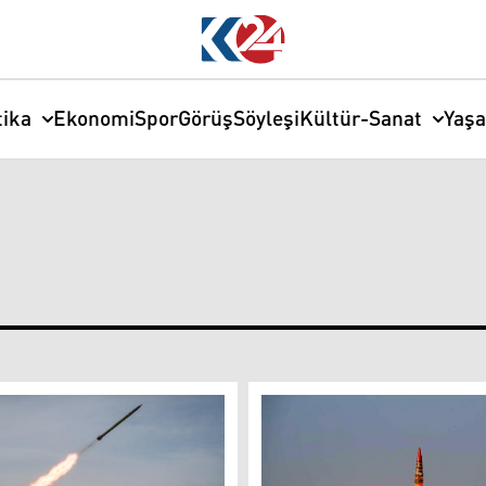
tika
Ekonomi
Spor
Görüş
Söyleşi
Kültür-Sanat
Yaş