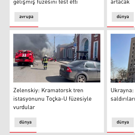
gelişmiş füzesini test etti
artacak
avrupa
dünya
Zelenskiy: Kramatorsk tren istasyonunu Toçka-U füze
Ukrayna: Ru
Zelenskiy: Kramatorsk tren
Ukrayna: 
istasyonunu Toçka-U füzesiyle
saldırılar
vurdular
dünya
dünya