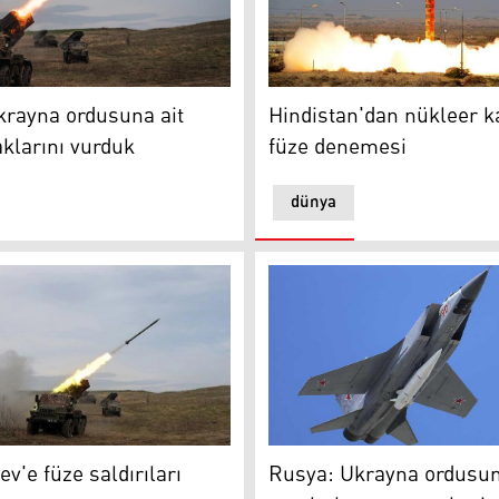
ayna ordusuna ait savaş uçaklarını vurduk
Hindistan'dan nükleer kapa
krayna ordusuna ait
Hindistan'dan nükleer ka
klarını vurduk
füze denemesi
dünya
'e füze saldırıları artacak
Rusya: Ukrayna ordusunun 
v'e füze saldırıları
Rusya: Ukrayna ordusu