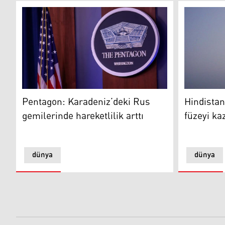
Pentagon: Karadeniz’deki Rus gemilerinde hareketlilik
ucaksavar
Pentagon: Karadeniz’deki Rus
Hindistan
gemilerinde hareketlilik arttı
füzeyi kaz
dünya
dünya