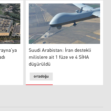
ya kaç füze fırlattığını açıkladı
Suudi Arabistan: İran destekli milislere ait 
rayna’ya
Suudi Arabistan: İran destekli
adı
milislere ait 1 füze ve 4 SİHA
düşürüldü
ortadoğu