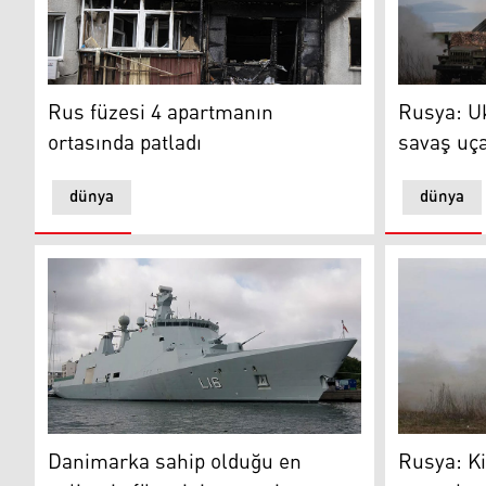
Rus füzesi 4 apartmanın ortasında patladı
Rusya: Ukr
Rus füzesi 4 apartmanın
Rusya: U
ortasında patladı
savaş uça
dünya
dünya
Danimarka sahip olduğu en gelişmiş füzesini test etti
Rusya: Kiev
Danimarka sahip olduğu en
Rusya: Kie