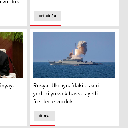
i vurduk
ortadoğu
aya tehdit: Devam edeceğiz
Rusya: Ukrayna’daki askeri yerleri yüksek ha
ünyaya
Rusya: Ukrayna’daki askeri
yerleri yüksek hassasiyetli
füzelerle vurduk
dünya