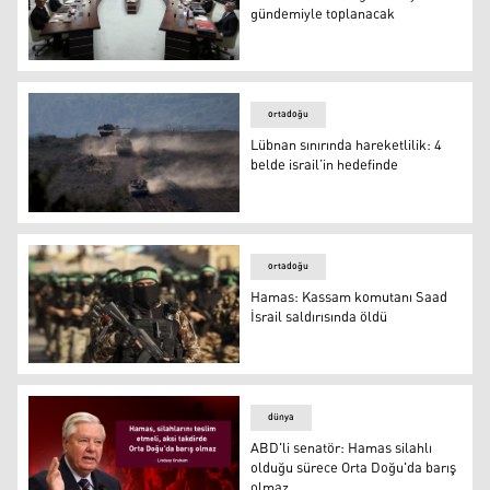
gündemiyle toplanacak
MGK toplantısı- Arşiv
ortadoğu
Lübnan sınırında hareketlilik: 4
belde israil’in hedefinde
Lübnan sınırında hareketlilik: 4 belde israil’in hedefinde
ortadoğu
Hamas: Kassam komutanı Saad
İsrail saldırısında öldü
Hamas: Kassam komutanı Saad İsrail saldırısında öldü
dünya
ABD'li senatör: Hamas silahlı
olduğu sürece Orta Doğu'da barış
olmaz