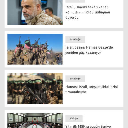
İsrail, Hamas askeri kanat
komutanının öldürüldüğünü
duyurdu
İsrail, Hamas askeri kanat komutanının öldürüldüğünü
ortadoğu
İsrail basını: Hamas Gazze’de
yeniden güç kazanıyor
İsrail basını: Hamas Gazze’de yeniden güç kazanıyor
ortadoğu
Hamas: İsrail, ateşkes ihlallerini
tırmandırıyor
Hamas: İsrail, ateşkes ihlallerini tırmandırıyor
türkiye
Yılın ilk MGK'sı bugün Suriye