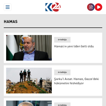
Open Menu
HAMAS
ortadoğu
Hamas’ın yeni lideri belli oldu
Halil el-Hayye
ortadoğu
Şarku'l Avsat: Hamas, Gazze'deki
hükümetini feshediyor
Şarku'l Avsat: Hamas, Gazze'deki hükümetini feshediyor
ortadoğu