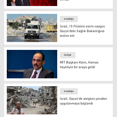
ABD'li senatör: Hamas silahlı olduğu sürece Orta Doğu'
ortadoğu
İsrail, 15 Filistinli esirin naaşını
Gazze'deki Sağlık Bakanlığına
teslim etti
İsrail, 15 Filistinli esirin naaşını Gazze'deki Sağlık Bakanl
türkiye
MİT Başkanı Kalın, Hamas
heyetiyle bir araya geldi
MİT Başkanı Kalın, Hamas heyetiyle bir araya geldi
ortadoğu
İsrail: Gazze'de ateşkes yeniden
uygulanmaya başlandı