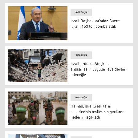
İsrail: Gazze'de ateşkes yeniden uygulanmaya başlandı
ortadoğu
İsrail Başbakanı'ndan Gazze
itirafı: 153 ton bomba attık
İsrail Başbakanı'ndan Gazze itirafı: 153 ton bomba attık
ortadoğu
İsrail ordusu: Ateşkes
anlaşmasını uygulamaya devam
edeceğiz
İsrail ordusu: Ateşkes anlaşmasını uygulamaya devam e
ortadoğu
Hamas, İsrailli esirlerin
cesetlerinin tesliminin gecikme
nedenini açıkladı
Hamas, İsrailli esirlerin cesetlerinin tesliminin gecikme 