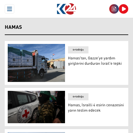
Open Menu
HAMAS
ortadoğu
Hamas'tan, Gazze'ye yardım
girişlerini durduran İsrail'e tepki
Hamas'tan, Gazze'ye yardım girişlerini durduran İsrail'e 
ortadoğu
Hamas, İsrailli 4 esirin cenazesini
yarın teslim edecek
Hamas, İsrailli 4 esirin cenazesini yarın teslim edecek