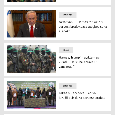
Hamas: Herhangi bir karmaşadan ve gecikmeden İsrail
ortadoğu
Netanyahu: "Hamas rehineleri
serbest bırakmazsa ateşkes sona
erecek"
İsrail Başbakanı Binyamin Netanyahu
dünya
Hamas, Trump'ın açıklamasını
kınadı: "Derin bir cehaletin
yansıması"
Hamas, Trump'ın açıklamasını kınadı: "Derin bir cehalet
ortadoğu
Takas süreci devam ediyor: 3
İsrailli esir daha serbest bırakıldı
Takas süreci devam ediyor: 3 İsrailli esir daha serbest bır