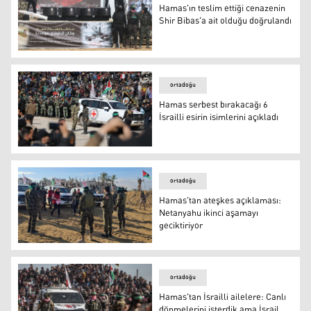
Hamas'ın teslim ettiği cenazenin
Shir Bibas'a ait olduğu doğrulandı
Hamas'ın teslim ettiği cenazenin Shir Bibas'a ait olduğu
ortadoğu
Hamas serbest bırakacağı 6
İsrailli esirin isimlerini açıkladı
Arşiv
ortadoğu
Hamas'tan ateşkes açıklaması:
Netanyahu ikinci aşamayı
geciktiriyor
Hamas'tan ateşkes açıklaması: Netanyahu ikinci aşamayı
ortadoğu
Hamas'tan İsrailli ailelere: Canlı
dönmelerini isterdik ama İsrail