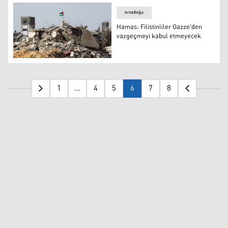
ortadoğu
Hamas: Filistinliler Gazze'den
vazgeçmeyi kabul etmeyecek
Hamas: Filistinliler Gazze'den vazgeçmeyi kabul etmey
1
...
4
5
6
7
8