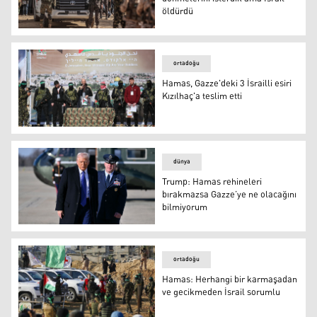
öldürdü
Hamas'tan İsrailli ailelere: Canlı dönmelerini isterdik am
ortadoğu
Hamas, Gazze'deki 3 İsrailli esiri
Kızılhaç'a teslim etti
Hamas, Gazze'deki 3 İsrailli esiri Kızılhaç'a teslim etti
dünya
Trump: Hamas rehineleri
bırakmazsa Gazze’ye ne olacağını
bilmiyorum
Trump: Hamas rehineleri bırakmazsa Gazze’ye ne olaca
ortadoğu
Hamas: Herhangi bir karmaşadan
ve gecikmeden İsrail sorumlu