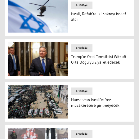
ortadoğu
İsrail, Rafah'ta iki noktayı hedef
aldı
İsrail, Rafah'ta iki noktayı hedef aldı
ortadoğu
Trump'ın Özel Temsilcisi Witkoff
Orta Doğu'yu ziyaret edecek
Trump'ın Özel Temsilcisi Witkoff Orta Doğu'yu ziyaret ed
ortadoğu
Hamas'tan İsrail'e: Yeni
müzakerelere girilmeyecek
Hamas'tan İsrail'e: Yeni müzakerelere girilmeyecek
ortadoğu