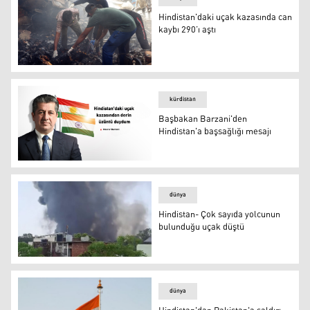
Hindistan'daki uçak kazasında can
kaybı 290’ı aştı
FOTO-AFP
kürdistan
Başbakan Barzani'den
Hindistan'a başsağlığı mesajı
Başbakan Barzani'den Hindistan'a başsağlığı mesajı
dünya
Hindistan- Çok sayıda yolcunun
bulunduğu uçak düştü
Hindistan- Çok sayıda yolcunun bulunduğu uçak düştü
dünya