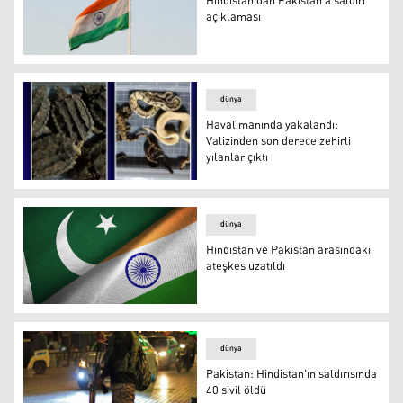
Hindistan'dan Pakistan'a saldırı
açıklaması
Hindistan'dan Pakistan'a saldırı açıklaması
dünya
Havalimanında yakalandı:
Valizinden son derece zehirli
yılanlar çıktı
Havalimanında yakalandı: Valizinden son derece zehirli yı
dünya
Hindistan ve Pakistan arasındaki
ateşkes uzatıldı
Pakistan ve Hindistan bayrakları
dünya
Pakistan: Hindistan'ın saldırısında
40 sivil öldü