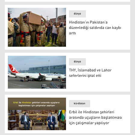
Pakistan, Hindistan'ın 3 havalimanını hedef aldı
dünya
Hindistan’ın Pakistan’a
düzenlediği saldırıda can kaybı
arttı
FOTO-AA
dünya
THY, İslamabad ve Lahor
seferlerini iptal etti
THY, İslamabad ve Lahor seferlerini iptal etti
kürdistan
Erbil ile Hindistan şehirleri
arasında uçuşların başlatılması
için çalışmalar yapılıyor
Erbil ile Hindistan şehirleri arasında uçuşların başlatılma