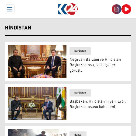
Open Menu
HINDISTAN
kürdistan
Neçirvan Barzani ve Hindistan
Başkonsolosu, ikili ilişkileri
görüştü
Kürdistan Bölgesi Başkanı Neçirvan Barzani ve Hindista
kürdistan
Başbakan, Hindistan'ın yeni Erbil
Başkonsolosunu kabul etti
Başbakan, Hindistan'ın yeni Erbil Başkonsolosunu kabul 
dünya