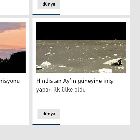
dünya
yonu başlatıyor
Hindistan Ay'ın güneyine iniş yapan ilk ülke 
 misyonu
Hindistan Ay'ın güneyine iniş
yapan ilk ülke oldu
dünya