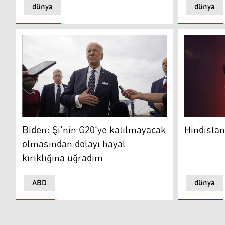
dünya
dünya
Biden: Şi'nin G20'ye katılmayacak olmasından dolayı h
Hindistan 
Biden: Şi'nin G20'ye katılmayacak
Hindistan
olmasından dolayı hayal
kırıklığına uğradım
ABD
dünya