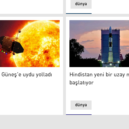
dünya
ayal kırıklığına uğradım
Güneş'e uydu yolladı
Hindistan yeni bir uzay mis
 Güneş'e uydu yolladı
Hindistan yeni bir uzay
başlatıyor
dünya