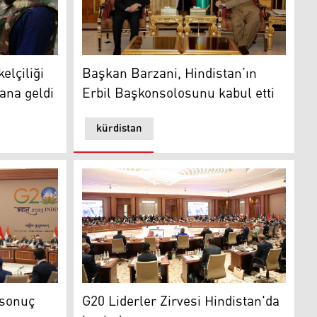
Başkan Barzani, Hindistan’ın Erbil Başkonso
elçiliği
Başkan Barzani, Hindistan’ın
ana geldi
Erbil Başkonsolosunu kabul etti
kürdistan
i anlaşmaya varıldı
uç bildirgesi yayımlandı
G20 Liderler Zirvesi Hindistan'da başladı
 sonuç
G20 Liderler Zirvesi Hindistan'da