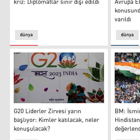
kriz: Diplomatlar sınır dışı edildi
Avrupa E
konusund
varıldı
dünya
dünya
G20 Liderler Zirvesi yarın başlıyor: Kimler katılacak,
BM: İsminin
G20 Liderler Zirvesi yarın
BM: İsmin
başlıyor: Kimler katılacak, neler
Hindistan
konuşulacak?
değerlend