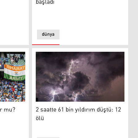
başladı
dünya
iz
2 saatte 61 bin yıldırım düştü: 12 ölü
or mu?
2 saatte 61 bin yıldırım düştü: 12
ölü