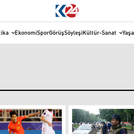
tika
Ekonomi
Spor
Görüş
Söyleşi
Kültür-Sanat
Yaş