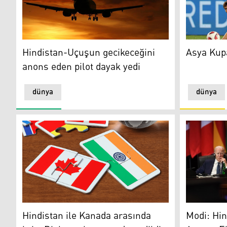
Hindistan-Uçuşun gecikeceğini anons eden pilot dayak
Asya Kupas
Hindistan-Uçuşun gecikeceğini
Asya Kup
anons eden pilot dayak yedi
dünya
dünya
Hindistan ile Kanada arasında kriz: Diplomatlar sınır dı
Modi: Hind
Hindistan ile Kanada arasında
Modi: Hin