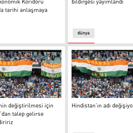
konomik Koridoru
bildirgesi yayımlandı
a tarihi anlaşmaya
dünya
 neler konuşulacak?
 değiştirilmesi için Hindistan’dan talep gelirse değerlendirir
Foto: AP
in değiştirilmesi için
Hindistan’ın adı değişiy
’dan talep gelirse
iririz