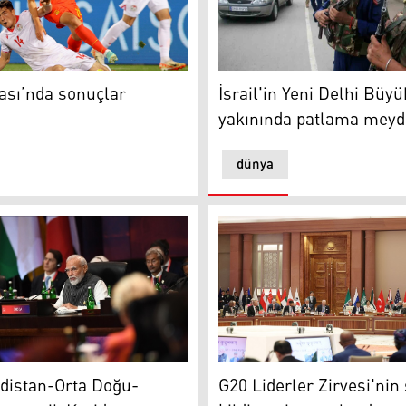
 yedi
ı’nda sonuçlar
Hindistan polisi
ası’nda sonuçlar
İsrail'in Yeni Delhi Büyük
yakınında patlama meyd
dünya
şı edildi
istan-Orta Doğu-Avrupa Ekonomik Koridoru konusunda tarih
G20 Liderler Zirvesi'nin son
distan-Orta Doğu-
G20 Liderler Zirvesi'nin