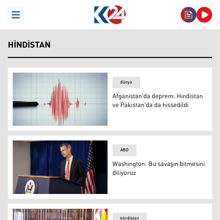
Open Menu
HINDISTAN
dünya
Afganistan'da deprem: Hindistan
ve Pakistan'da da hissedildi
Afganistan'da deprem: Hindistan ve Pakistan'da da hisse
ABD
Washington: Bu savaşın bitmesini
diliyoruz
Washington: Bu savaşın bitmesini diliyoruz
kürdistan