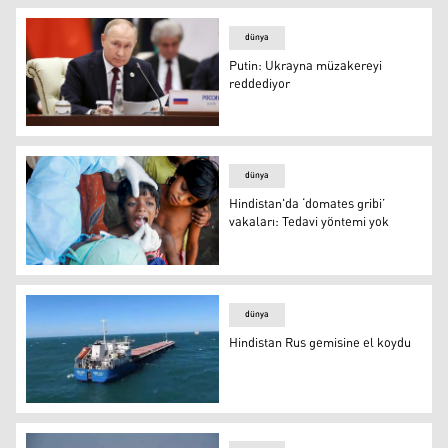
dünya
Putin: Ukrayna müzakereyi
reddediyor
Putin: Ukrayna müzakereyi reddediyor
dünya
Hindistan'da ‘domates gribi’
vakaları: Tedavi yöntemi yok
Hindistan'da ‘domates gribi’ vakaları: Tedavi yöntemi yo
dünya
Hindistan Rus gemisine el koydu
Hindistan Rus gemisine el koydu