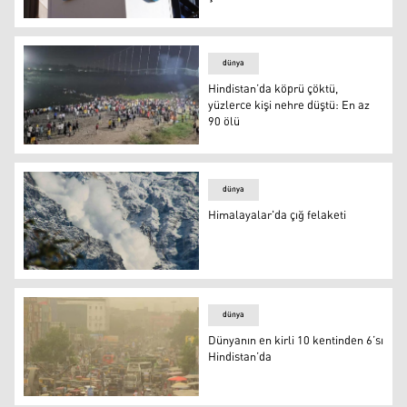
Twitter, Hindistan’daki çalışanlarının yüzde 90’ını işten ç
dünya
Hindistan’da köprü çöktü,
yüzlerce kişi nehre düştü: En az
90 ölü
Hindistan’da köprü çöktü, yüzlerce kişi nehre düştü: En 
dünya
Himalayalar'da çığ felaketi
Himalayalar'da çığ felaketi
dünya
Dünyanın en kirli 10 kentinden 6’sı
Hindistan’da
Dünyanın en kirli 10 kentinden 6’sı Hindistan’da