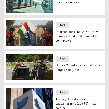
boyunca tren saydı
İş vaadiyle kandırılan 28 kişi 1 ay boyunca tren saydı
dünya
Pakistan’dan Hindistan’a ‘atom
bombası’ tehdidi: Kullanmaktan
çekinmeyiz
Pakistan’dan Hindistan’a ‘atom bombası’ tehdidi: Kull
dünya
Hint ve Çin askerleri ihtilaflı sınır
bölgesinde çatıştı
Hint ve Çin askerleri ihtilaflı sınır bölgesinde çatıştı
dünya
Twitter, Hindistan’daki
çalışanlarının yüzde 90’ını işten
çıkardı