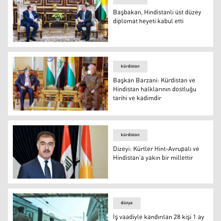
Başbakan, Hindistanlı üst düzey
diplomat heyeti kabul etti
Başbakan, Hindistanlı üst düzey diplomat heyeti kabul et
kürdistan
Başkan Barzani: Kürdistan ve
Hindistan halklarının dostluğu
tarihi ve kadimdir
Başkan Barzani: Kürdistan ve Hindistan halklarının dostl
kürdistan
Dizeyi: Kürtler Hint-Avrupalı ve
Hindistan’a yakın bir millettir
Dış İlişkiler Ofisi Sorumlusu Sefin Dizeyi
dünya
İş vaadiyle kandırılan 28 kişi 1 ay