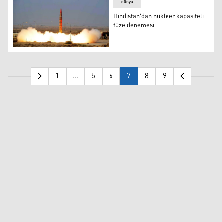
dünya
Hindistan'dan nükleer kapasiteli
füze denemesi
Hindistan'dan nükleer kapasiteli füze denemesi
1
...
5
6
7
8
9