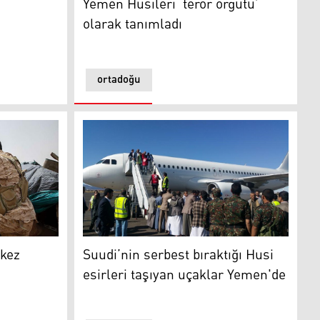
Yemen Husileri ‘terör örgütü’
olarak tanımladı
ortadoğu
uzatıldı
Suudi’nin serbest bıraktığı Husi esirleri taş
 kez
Suudi’nin serbest bıraktığı Husi
esirleri taşıyan uçaklar Yemen'de