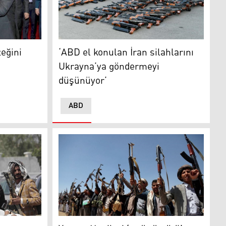
ini kesmeyi kabul etti’
ABD Donanması'nın ele geçirdiği silahlar
teğini
‘ABD el konulan İran silahlarını
Ukrayna’ya göndermeyi
düşünüyor’
ABD
Yemen Husileri ‘terör örgütü’ olarak tanımla