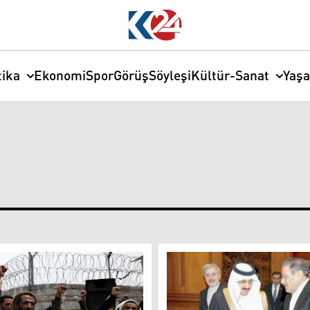
tika
Ekonomi
Spor
Görüş
Söyleşi
Kültür-Sanat
Yaş