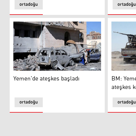
ortadoğu
ortadoğu
Yemen
BM: Yemen'
Yemen'de ateşkes başladı
BM: Yemen
ateşkes k
ortadoğu
ortadoğu