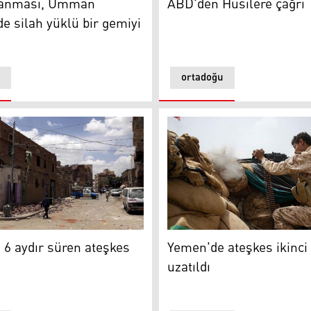
ABD'den Husilere çağrı
anması, Umman
de silah yüklü bir gemiyi
ortadoğu
k devam ediyor
 aydır süren ateşkes sona erdi
Yemen'de ateşkes ikinci kez 
6 aydır süren ateşkes
Yemen'de ateşkes ikinci
uzatıldı