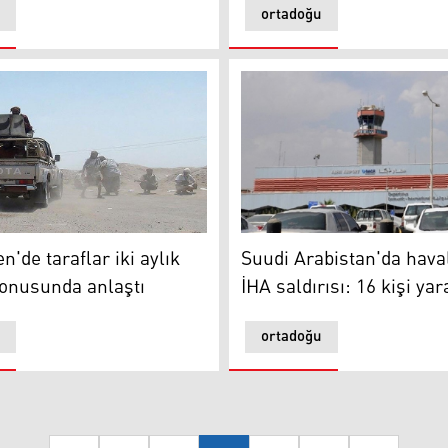
ortadoğu
de taraflar iki aylık ateşkes konusunda anlaştı
Suudi Arabistan'da havaliman
'de taraflar iki aylık
Suudi Arabistan'da hav
onusunda anlaştı
İHA saldırısı: 16 kişi yar
ortadoğu