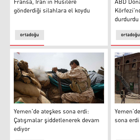
Fransa, İran’ın Husilere
ABD Don
gönderdiği silahlara el koydu
Körfezi'n
durdurdu
ortadoğu
ortadoğu
Yemen'de ateşkes sona erdi: Çatışmalar şiddetlenere
Yemen’de 6
Yemen'de ateşkes sona erdi:
Yemen’de 
Çatışmalar şiddetlenerek devam
sona erdi
ediyor