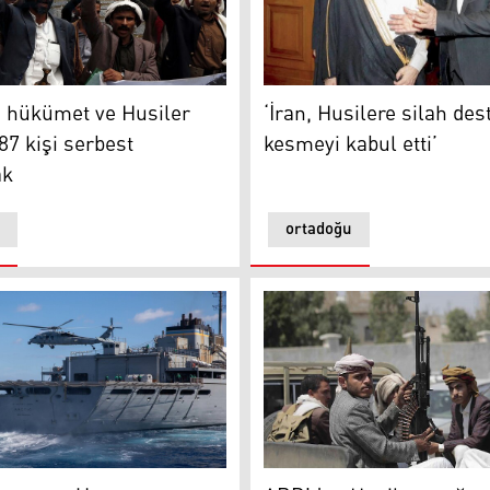
rle ateşkes için Yemen gidiyor
‘İran, Husilere silah desteğ
 hükümet ve Husiler
‘İran, Husilere silah des
87 kişi serbest
kesmeyi kabul etti’
ak
ortadoğu
Husiler
ası, Umman Körfezi'nde silah yüklü bir gemiyi durdurdu