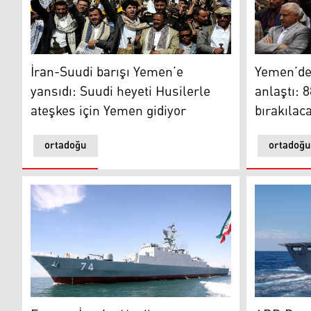
İran-Suudi barışı Yemen’e yansıdı: Suudi heyeti Husile
Yemen
İran-Suudi barışı Yemen’e
Yemen’de
yansıdı: Suudi heyeti Husilerle
anlaştı: 8
ateşkes için Yemen gidiyor
bırakılac
ortadoğu
ortadoğu
Fransa, İran’ın Husilere gönderdiği silahlara el koydu
ABD Donanm