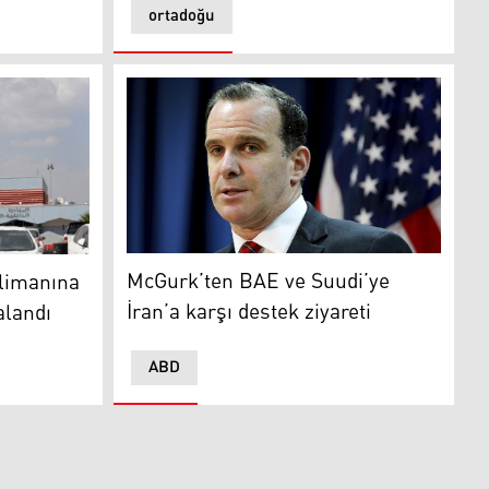
ortadoğu
McGurk’ten BAE ve Suudi’ye İran’a karşı des
ına İHA saldırısı: 16 kişi yaralandı
McGurk’ten BAE ve Suudi’ye
alimanına
İran’a karşı destek ziyareti
alandı
ABD