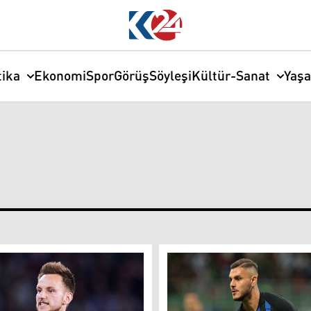
tika
Ekonomi
Spor
Görüş
Söyleşi
Kültür-Sanat
Yaş