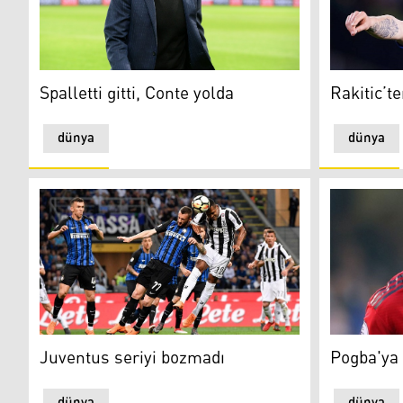
Spalletti gitti, Conte yolda
Rakitic’ten
Spalletti gitti, Conte yolda
Rakitic’te
dünya
dünya
Juventus seriyi bozmadı
Pogba'ya ka
Juventus seriyi bozmadı
Pogba'ya k
dünya
dünya