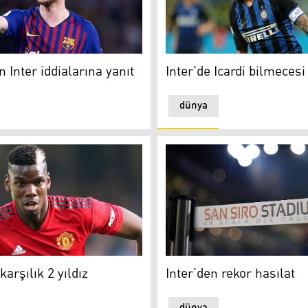
 Inter iddialarına yanıt
Inter'de Icardi bilmecesi
n Inter iddialarına yanıt
Inter'de Icardi bilmecesi
dünya
rşılık 2 yıldız
Inter’den rekor hasılat
arşılık 2 yıldız
Inter’den rekor hasılat
dünya