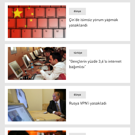
dünya
Çin’de isimsiz yorum yapmak
yasaklandı
Çin’de isimsiz yorum yapmak yasaklandı
türkiye
"Gençlerin yüzde 3,6'sı internet
bağımlısı”
"Gençlerin yüzde 3,6'sı internet bağımlısı”
dünya
Rusya VPN'i yasakladı
Rusya VPN'i yasakladı