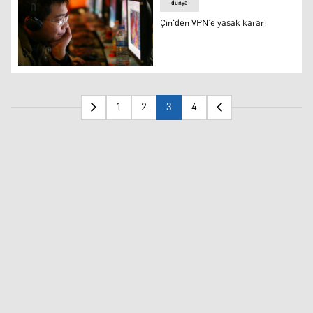
dünya
Çin'den VPN’e yasak kararı
Çin'den VPN’e yasak kararı
1
2
3
4