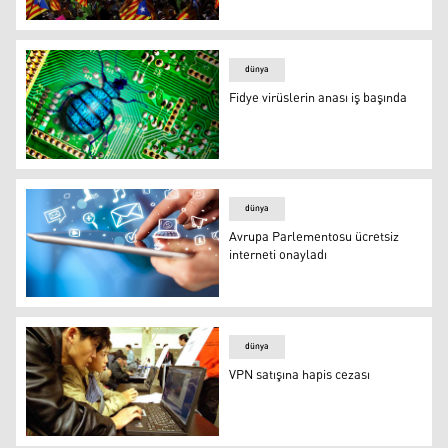
Katalonya’da internet sansürü
dünya
Fidye virüslerin anası iş başında
Fidye virüslerin anası iş başında
dünya
Avrupa Parlementosu ücretsiz
interneti onayladı
Avrupa Parlementosu ücretsiz interneti onayladı
dünya
VPN satışına hapis cezası
VPN satışına hapis cezası