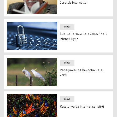
ücretsiz internette
Gabriel Garcia Marquez’in arşivi ücretsiz internette
dünya
İnternette 'fare hareketleri' dahi
izlenebiliyor
İnternette 'fare hareketleri' dahi izlenebiliyor
dünya
Papağanlar 61 bin dolar zarar
verdi
Papağanlar 61 bin dolar zarar verdi
dünya
Katalonya’da internet sansürü