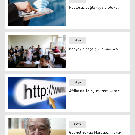
Kablosuz bağlantıya protokol
Kablosuz bağlantıya protokol
dünya
Kopyayla başa çıkılamayınca...
Kopyayla başa çıkılamayınca...
dünya
Afrika'da ilginç internet kararı
Afrika'da ilginç internet kararı
dünya
Gabriel Garcia Marquez’in arşivi