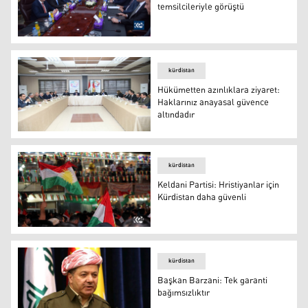
temsilcileriyle görüştü
Mesrur Barzani Türkmen temsilcileriyle görüştü
kürdistan
Hükümetten azınlıklara ziyaret:
Haklarınız anayasal güvence
altındadır
Hükümetten azınlıklara ziyaret: Haklarınız anayasal güv
kürdistan
Keldani Partisi: Hristiyanlar için
Kürdistan daha güvenli
Keldani Partisi: Hristiyanlar için Kürdistan daha güvenli
kürdistan
Başkan Barzani: Tek garanti
bağımsızlıktır