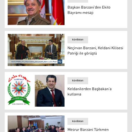
Başkan Barzani’den Ekito
Bayramı mesajı
Başkan Barzani’den Ekito Bayramı mesajı
kürdistan
Neçirvan Barzani, Keldani Kilisesi
Patriği ile görüştü
Neçirvan Barzani, Keldani Kilisesi Patriği ile görüştü
kürdistan
Keldanilerden Başbakan’a
kutlama
Keldanilerden Başbakan’a kutlama
kürdistan
Mesrur Barzani Türkmen