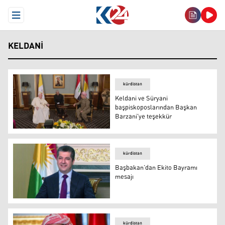
Open Menu
KELDANI
kürdistan
Keldani ve Süryani
başpiskoposlarından Başkan
Barzani'ye teşekkür
Keldani ve Süryani başpiskoposlarından Başkan Barzani
kürdistan
Başbakan’dan Ekito Bayramı
mesajı
Başbakan’dan Ekito Bayramı mesajı
kürdistan