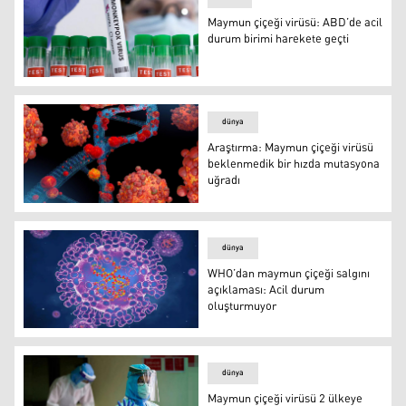
Maymun çiçeği virüsü: ABD’de acil
durum birimi harekete geçti
Foto: Reuters
dünya
Araştırma: Maymun çiçeği virüsü
beklenmedik bir hızda mutasyona
uğradı
Araştırma: Maymun çiçeği virüsü beklenmedik bir hızda
dünya
WHO’dan maymun çiçeği salgını
açıklaması: Acil durum
oluşturmuyor
maymun çiçeği
dünya
Maymun çiçeği virüsü 2 ülkeye