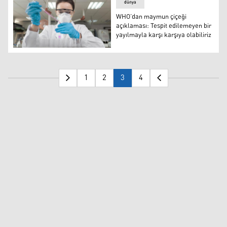
dünya
WHO’dan maymun çiçeği
açıklaması: Tespit edilemeyen bir
yayılmayla karşı karşıya olabiliriz
WHO’dan maymun çiçeği açıklaması: Tespit edilemeyen bir
1
2
3
4