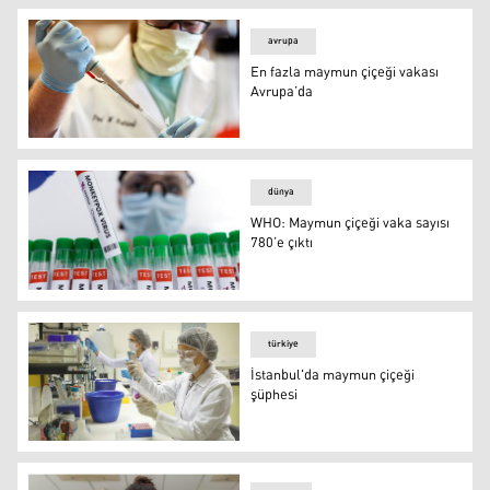
avrupa
En fazla maymun çiçeği vakası
Avrupa’da
En fazla maymun çiçeği vakası Avrupa’da
dünya
WHO: Maymun çiçeği vaka sayısı
780’e çıktı
WHO: Maymun çiçeği vaka sayısı 780’e çıktı
türkiye
İstanbul'da maymun çiçeği
şüphesi
İstanbul'da maymun çiçeği şüphesi