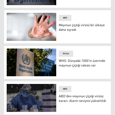
WHO: Maymun çiçeği salgınının merkez üssü Avrupa
ABD
Maymun çiçeği virüsü bir ülkeye
daha sıçradı
Maymun çiçeği virüsü bir ülkeye daha sıçradı
dünya
WHO: Dünyada 1000'in üzerinde
maymun çiçeği vakası var
WHO: Dünyada 1000'in üzerinde maymun çiçeği vakası v
ABD
ABD’den maymun çiçeği virüsü
kararı: Alarm seviyesi yükseltildi
ABD’den maymun çiçeği virüsü kararı: Alarm seviyesi yük