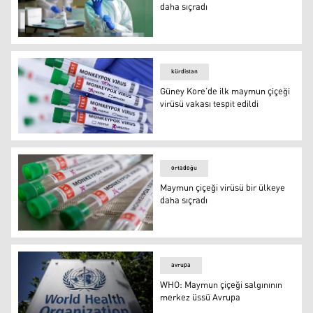
daha sıçradı
Maymun çiçeği virüsü 2 ülkeye daha sıçradı
kürdistan
Güney Kore’de ilk maymun çiçeği
virüsü vakası tespit edildi
Güney Kore’de ilk maymun çiçeği virüsü vakası tespit edi
ortadoğu
Maymun çiçeği virüsü bir ülkeye
daha sıçradı
Maymun çiçeği virüsü bir ülkeye daha sıçradı
avrupa
WHO: Maymun çiçeği salgınının
merkez üssü Avrupa