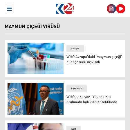
Open Menu
MAYMUN ÇIÇEĞI VIRÜSÜ
avrupa
WHO Avrupa'daki 'maymun çiçeği'
bilançosunu açıkladı
WHO Avrupa'daki 'maymun çiçeği' bilançosunu açıkladı
kürdistan
WHO’dan uyarı: Yüksek risk
grubunda bulunanlar tehlikede
WHO Genel Direktörü Tedros Ghebreyesus
ABD