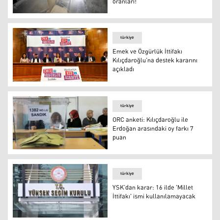
oranları!
Anket: İşte partilerin, ittifakların ve cumhurbaşkanı aday
türkiye
Emek ve Özgürlük İttifakı
Kılıçdaroğlu’na destek kararını
açıkladı
Emek ve Özgürlük İttifakı
türkiye
ORC anketi: Kılıçdaroğlu ile
Erdoğan arasındaki oy farkı 7
puan
ORC anketi: Kılıçdaroğlu ile Erdoğan arasındaki oy farkı 
türkiye
YSK’dan karar: 16 ilde 'Millet
İttifakı' ismi kullanılamayacak