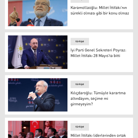
Karamollaoğlu: Millet İttifakı'nın
sürekli olması gibi bir konu olmaz
Karamollaoğlu: Millet İttifakı'nın sürekli olması gibi bir
türkiye
İyi Parti Genel Sekreteri Poyraz:
Millet İttifakı 28 Mayıs'ta bitti
İyi Parti Genel Sekreteri Poyraz: Millet İttifakı 28 Mayıs'ta
türkiye
Kılıçdaroğlu: Tümüyle karartma
altındayım, seçime mi
girmeyeyim?
Kemal Kılıçdaroğlu
türkiye
Millet İttifakı liderlerinden ortak