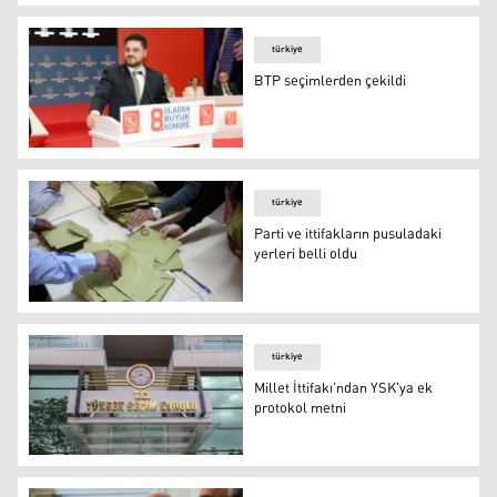
YSK’dan karar: 16 ilde 'Millet İttifakı' ismi kullanılamay
türkiye
BTP seçimlerden çekildi
BTP seçimlerden çekildi
türkiye
Parti ve ittifakların pusuladaki
yerleri belli oldu
Parti ve ittifakların pusuladaki yerleri belli oldu
türkiye
Millet İttifakı’ndan YSK'ya ek
protokol metni
YSK