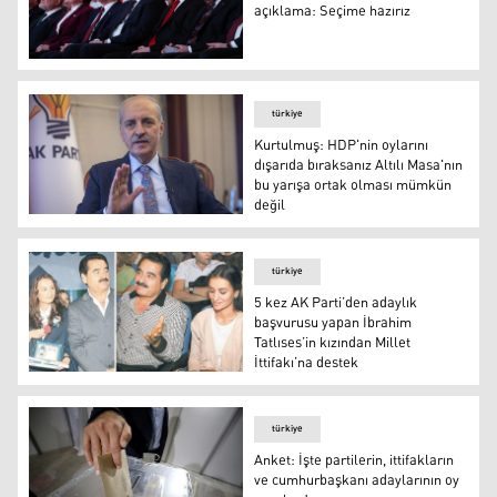
açıklama: Seçime hazırız
Millet İttifakı liderlerinden ortak açıklama: Seçime hazırı
türkiye
Kurtulmuş: HDP'nin oylarını
dışarıda bıraksanız Altılı Masa'nın
bu yarışa ortak olması mümkün
değil
Kurtulmuş: HDP'nin oylarını dışarıda bıraksanız Altılı 
türkiye
5 kez AK Parti’den adaylık
başvurusu yapan İbrahim
Tatlıses’in kızından Millet
İttifakı’na destek
5 kez AK Parti’den adaylık başvurusu yapan İbrahim Tatlıs
türkiye
Anket: İşte partilerin, ittifakların
ve cumhurbaşkanı adaylarının oy