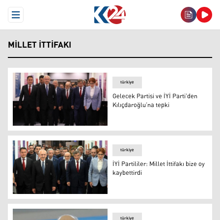
Open Menu
MILLET İTTIFAKI
türkiye
Gelecek Partisi ve İYİ Parti’den
Kılıçdaroğlu’na tepki
Gelecek Partisi ve İYİ Parti’den Kılıçdaroğlu’na tepki
türkiye
İYİ Partililer: Millet İttifakı bize oy
kaybettirdi
Foto: Arşiv
türkiye