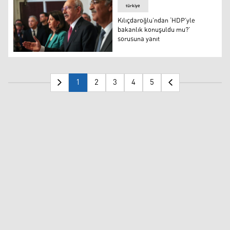
türkiye
Kılıçdaroğlu’ndan ‘HDP’yle
bakanlık konuşuldu mu?’
sorusuna yanıt
Millet İttifakı'nın cumhurbaşkanı adayı Kılıçdaroğlu, TB
1
2
3
4
5