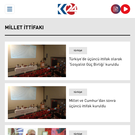
Open Menu
MILLET İTTIFAKI
türkiye
Türkiye’de üçüncü ittifak olarak
‘Sosyalist Güç Birliği’ kuruldu
Türkiye’de üçüncü ittifak olarak ‘Sosyalist Güç Birliği’ k
türkiye
Millet ve Cumhur’dan sonra
üçüncü ittifak kuruldu
Sosyalist Güç Birliği toplantısı (Foto: Vural Erişmiş / K24)
türkiye