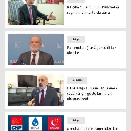
Kılıçdaroğlu: Cumhurbaşkanlığı
seçimini birinci turda alırız
Foto: T24
türkiye
Karamollaoğlu: Üçüncü ittifak
olabilir
Karamollaoğlu: Üçüncü ittifak olabilir
kürdistan
DTSO Başkanı: Kürt sorununun
çözümü için güçlü bir ittifak
oluşturulmalı
DTSO Başkanı: Kürt sorununun çözümü için güçlü bir itt
türkiye
6 muhalefet partisinin lideri bir