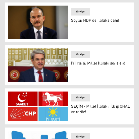
türkiye
Soylu: HDP de ittifaka dahil
Soylu: HDP de ittifaka dahil
türkiye
İYİ Parti: Millet İttifakı sona erdi
İYİ Parti: Millet İttifakı sona erdi
türkiye
SEÇİM - Millet İttifakı: İlk iş OHAL
ve terör!
SEÇİM - Millet İttifakı: İlk iş OHAL ve terör!
türkiye