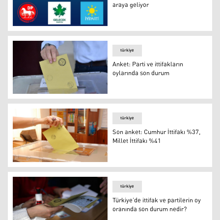
araya geliyor
partiler
türkiye
Anket: Parti ve ittifakların
oylarında son durum
Anket: Parti ve ittifakların oylarında son durum
türkiye
Son anket: Cumhur İttifakı %37,
Millet İttifakı %41
Son anket: Cumhur İttifakı %37, Millet İttifakı %41
türkiye
Türkiye’de ittifak ve partilerin oy
oranında son durum nedir?