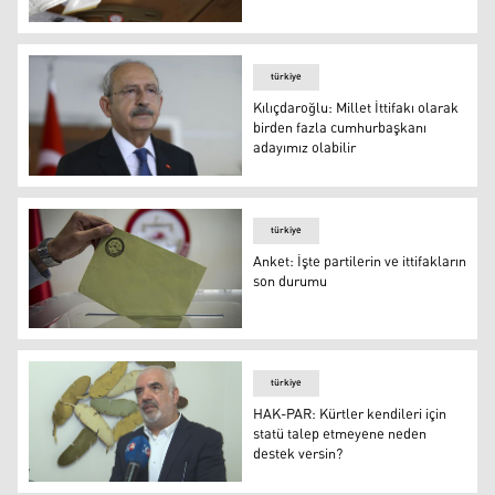
Türkiye’de ittifak ve partilerin oy oranında son durum ne
türkiye
Kılıçdaroğlu: Millet İttifakı olarak
birden fazla cumhurbaşkanı
adayımız olabilir
Kemal Kılıçdaroğlu
türkiye
Anket: İşte partilerin ve ittifakların
son durumu
Anket: İşte partilerin ve ittifakların son durumu
türkiye
HAK-PAR: Kürtler kendileri için
statü talep etmeyene neden
destek versin?
Abdüllatif Epözdemir, ittifaklar konusunu değerlendirdi