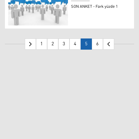
SON ANKET - Fark yüzde 1
SON ANKET - Fark yüzde 1
1
2
3
4
5
6