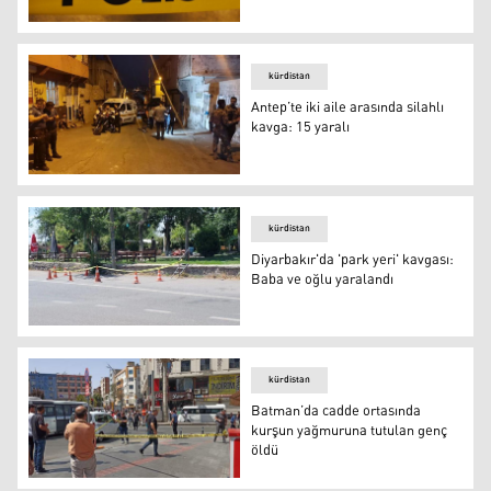
Foto: Arşiv
kürdistan
Antep’te iki aile arasında silahlı
kavga: 15 yaralı
Antep’te iki aile arasında silahlı kavga: 15 yaralı
kürdistan
Diyarbakır'da 'park yeri' kavgası:
Baba ve oğlu yaralandı
Diyarbakır'da 'park yeri' kavgası: Baba ve oğlu yaralandı
kürdistan
Batman’da cadde ortasında
kurşun yağmuruna tutulan genç
öldü
Batman