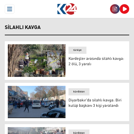
Open Menu
SILAHLI KAVGA
türkiye
Kardeşler arasında silahlı kavga:
2 ölü, 3 yaralı
Kardeşler arasında silahlı kavga: 2 ölü, 3 yaralı (Foto: İH
kürdistan
Diyarbakır'da silahlı kavga: Biri
kulüp başkanı 3 kişi yaralandı
Diyarbakır'da silahlı kavga: Biri kulüp başkanı 3 kişi yara
kürdistan