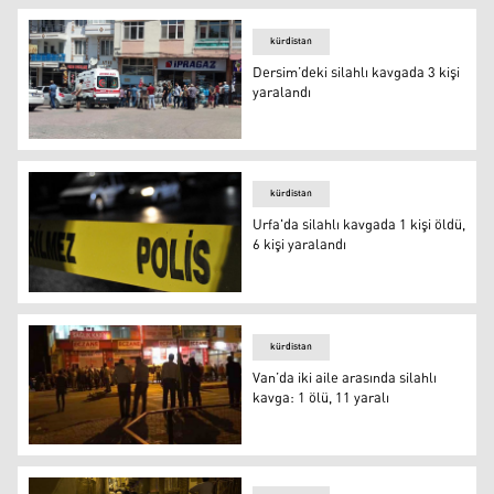
kürdistan
Dersim’deki silahlı kavgada 3 kişi
yaralandı
Foto: İHA
kürdistan
Urfa'da silahlı kavgada 1 kişi öldü,
6 kişi yaralandı
Urfa'da silahlı kavgada 1 kişi öldü, 6 kişi yaralandı
kürdistan
Van’da iki aile arasında silahlı
kavga: 1 ölü, 11 yaralı
Van’da iki aile arasında silahlı kavga: 1 ölü, 11 yaralı