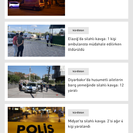
Siverek'te silahlı kavga: 6 yaralı
kürdistan
Elazığ'da silahlı kavga: 1 kişi
ambulansta müdahale edilirken
öldürüldü
Elazığ'da silahlı kavga: 1 kişi ambulansta müdahale edil
kürdistan
Diyarbakır'da husumetli ailelerin
barış yemeğinde silahlı kavga: 12
yaralı
silvan
kürdistan
Midyat’ta silahlı kavga: 2’si ağır 4
kişi yaralandı